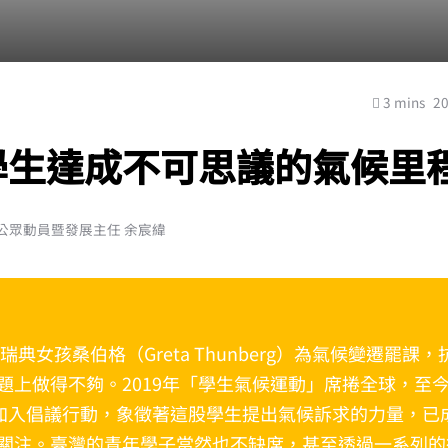
3 mins
2
學生達成不可思議的氣候里
公眾動員暨發展主任 余宸緯
，瑞典女孩桑伯格（Greta Thunberg）為氣候變遷罷課
題上做得不夠。2019年「學生氣候運動」席捲全球，至
人加入倡議行動，象徵著這股學生提出氣候訴求的力量，已
關注。臺灣的青年學子當然也不缺席，甚至透過一系列的