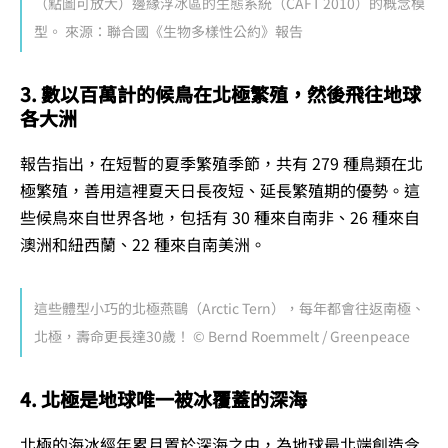
（點圖可放大）邊緣浮冰區的生態系統（CAFT 2010）的概念模
型。 來源：聯合國《生物多樣性公約》報告
3. 數以百萬計的候鳥在北極繁殖，然後飛往地球
各大洲
報告指出，在短暫的夏季繁殖季節，共有 279 種鳥類在北
極繁殖，善用這裡夏天日長夜短、延長繁殖期的優勢。這
些候鳥來自世界各地，包括有 30 種來自南非、26 種來自
澳洲和紐西蘭、22 種來自南美洲。
這些體型小巧的北極燕鷗（Arctic Tern），每年都會往返南極、
北極，壽命更長達30歲！ © Bernd Roemmelt / Greenpeace
4. 北極是地球唯一被冰覆蓋的深海
北極的海冰經年累月置於深海之中，為地球最北端創造令