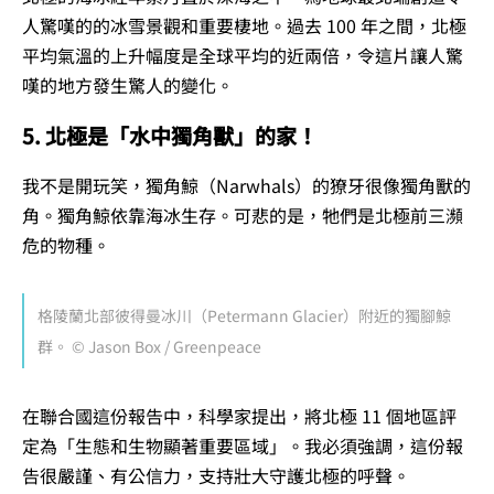
人驚嘆的的冰雪景觀和重要棲地。過去 100 年之間，北極
平均氣溫的上升幅度是全球平均的近兩倍，令這片讓人驚
嘆的地方發生驚人的變化。
5. 北極是「水中獨角獸」的家！
我不是開玩笑，獨角鯨（Narwhals）的獠牙很像獨角獸的
角。獨角鯨依靠海冰生存。可悲的是，牠們是北極前三瀕
危的物種。
格陵蘭北部彼得曼冰川（Petermann Glacier）附近的獨腳鯨
群。 © Jason Box / Greenpeace
在聯合國這份報告中，科學家提出，將北極 11 個地區評
定為「生態和生物顯著重要區域」。我必須強調，這份報
告很嚴謹、有公信力，支持壯大守護北極的呼聲。