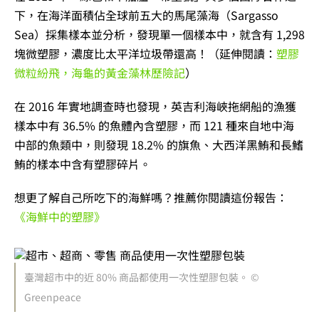
下，在海洋面積佔全球前五大的馬尾藻海（Sargasso
Sea）採集樣本並分析，發現單一個樣本中，就含有 1,298
塊微塑膠，濃度比太平洋垃圾帶還高！
（延伸閱讀：
塑膠
微粒紛飛，海龜的黃金藻林歷險記
）
在 2016 年實地調查時也發現，英吉利海峽拖網船的漁獲
樣本中有 36.5% 的魚體內含塑膠，而 121 種來自地中海
中部的魚類中，則發現 18.2% 的旗魚、大西洋黑鮪和長鰭
鮪的樣本中含有塑膠碎片。
想更了解自己所吃下的海鮮嗎？推薦你閱讀這份報告：
《海鮮中的塑膠》
臺灣超市中的近 80% 商品都使用一次性塑膠包裝。 ©
Greenpeace