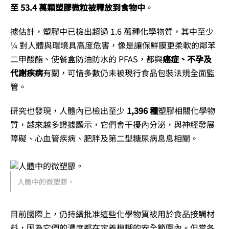
至 53.4 萬顆塑膠微粒被釋放到食物中
。
據估計，塑膠中已檢出超過 1.6 萬種化學物質，其中至少
¼ 對人體與環境具高度危害，像是讓保鮮膜更柔軟的鄰苯
二甲酸酯、使餐盒防油防水的 PFAS，都與
癌症、不孕及
代謝疾病
有關，可惜多數仍未被現行食品包裝法規全面監
管。
研究也發現，人體內已檢出至少
1,396 種
塑膠相關化學物
質，越來越多證據顯示，它們會干擾內分泌，與神經發展
障礙、心血管疾病、肥胖及第二型糖尿病息息相關。
人體中的微塑膠。
目前國際上，仍持續批准這些化學物質被用於食品接觸材
料，因為它們的濃度都在定義模糊的安全範圍內。但當各