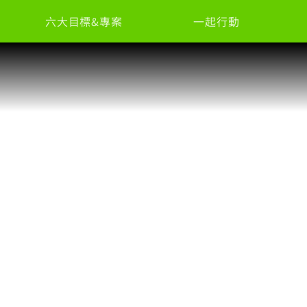
六大目標&專案
一起行動