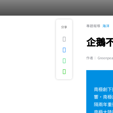
專題報導
海洋
分享
企鵝
作者： Greenpe
南極創下
響，南極
隔兩年重
南極大陸