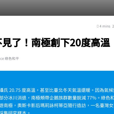
4 mins
不見了！南極創下20度高溫
ace 綠色和平
攝氏
20.75 度高溫，甚至比臺北冬天氣溫還暖。因為氣
部分冰川消退，南極頰帶企鵝族群數量銳減 77%。綠色
遊南極，奧斯卡影后瑪莉詠柯蒂亞隨行造訪，一名臺灣女
採集研究樣本。