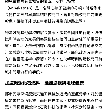
顯兒童接觸有毒物質的情況。安妮卡特林
（Annekatrien）是一名關心孩子健康的母親，她邀集家
長們在週五的早晨集結於校門口，藉此封鎖校門口前重要
幹道，讓孩子能從無車輛排氣污染的道路上學。
她還邀請其他學校的家長響應，激發全國性的行動，遍佈
比利時各地的家長們每週集結在校門口並封住門前重要幹
道，直到地方選舉回應此訴求。家長們的熱情行動讓空氣
污染成為該次選舉最重要的政治議程，綠色政治浪潮也正
在布魯塞爾選舉中發酵。如今，在尖峰時刻封堵校門口前
重要幹道，並促使政府改善空氣污染，已經成為比利時各
城市間最流行的手段。
加速淘汰化石燃料 維護您我與地球健康
都市民眾深切感受交通工具排放造成的空氣污染，對於健
康帶來的負面影響，而居住在工廠、發電廠鄰近地區的民
眾，同樣受到燃燒化石燃料排放衝擊。捨棄對於健康、地