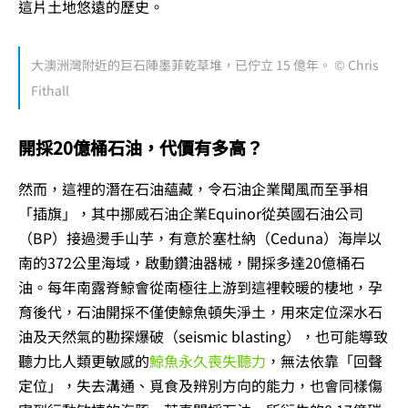
這片土地悠遠的歷史。
大澳洲灣附近的巨石陣墨菲乾草堆，已佇立 15 億年。 © Chris
Fithall
開採20億桶石油，代價有多高？
然而，這裡的潛在石油蘊藏，令石油企業聞風而至爭相
「插旗」，其中挪威石油企業Equinor從英國石油公司
（BP）接過燙手山芋，有意於塞杜納（Ceduna）海岸以
南的372公里海域，啟動鑽油器械，開採多達20億桶石
油。每年南露脊鯨會從南極往上游到這裡較暖的棲地，孕
育後代，石油開採不僅使鯨魚頓失淨土，用來定位深水石
油及天然氣的勘探爆破（seismic blasting），也可能導致
聽力比人類更敏感的
鯨魚永久喪失聽力
，無法依靠「回聲
定位」，失去溝通、覓食及辨別方向的能力，也會同樣傷