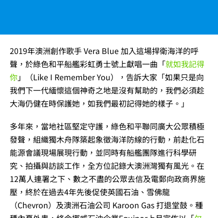
2019年澳洲創作歌手 Vera Blue 加入這場捍衛海洋的呼
聲，於綠色和平船艦彩虹勇士號上獻唱一曲「
就如我記得
你
」（Like I Remember You），
告訴大家「如果只是向
我們下一代緬懷這個神奇之地是沒有幫助的，我們必須趁
大海仍健在時保護她，如我們最初記得她的樣子
。」
多年來，當地社區堅定守護，綠色和平聯同廣大公眾積極
發聲，組織獨木舟隊築起象徵海洋防線的行動，前赴化石
能源會議現場展現行動，並同時有船艦團隊進行科學研
究、拍攝與訪談工作，全方位記錄大澳洲灣獨有風光。在
12萬人連署之下、數之不盡的公眾去信及電郵向政商界施
壓，終於在過去4年先後促使英國石油、雪佛龍
（Chevron）及澳洲石油公司 Karoon Gas 打退堂鼓。種