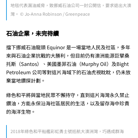
地毯代表漏油威脅，致挪威石油公司一封公開信，要求退出大澳
灣。 © Jo-Anna Robinson / Greenpeace
石油企業，未完待續
擋下挪威石油龍頭 Equinor 是一場當地人民及社區，多年
來與石油企業抗戰的大勝利，但目前仍有澳洲能源巨擘桑
托斯（Santos）、美國墨菲石油（Murphy Oil）及Bight
Petroleum 公司等對這片海域下的石油虎視眈眈，仍未放
棄當地鑽探計劃。
綠色和平將與當地民眾不懈持守，直到這片海灣永久禁止
鑽油，方能永保沿海社區居民的生活，以及留存海中珍貴
的海洋生物。
2018年綠色和平船艦彩虹勇士號巡航大澳洲灣，巧遇成群海