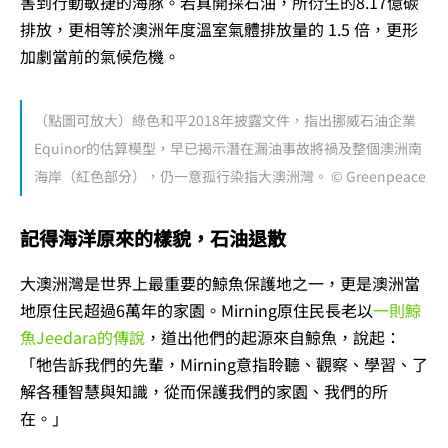
害到行動敏捷的海豚。若真開採石油，所衍生的8.17億碳
排放，更相等於澳洲年度溫室氣體排放量的 1.5 倍，更形
加劇當前的氣候危機。
（點圖可放大）綠色和平2018年披露文件，指出挪威石油企業
Equinor的估算模型，早已揭示潛在漏油事故將禍及整個澳洲南
海岸（紅色部分），仍一意孤行染指大澳洲灣。 © Greenpeace
記得海洋原來的樣貌，石油退散
大澳洲灣是世界上最重要的鯨魚保護地之一，更是澳洲當
地原住民超過6萬年的家園。Mirning原住民長老以
一則鯨
魚Jeedara的傳說
，道出他們的起源來自鯨魚，說起：
「牠告訴我們的先輩，Mirning意指聆聽、觀察、學習、了
解各種智慧與知識，從而保護我們的家園、我們的所
在。」