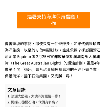
連署支持海洋保育倡議工
作
傷害環境的事物，即使只有一件也嫌多。如果代價是珍貴
海洋生態，以至於 8 億噸碳排放，誰能承擔？挪威國營石
油企業 Equinor 於2月25日宣佈放棄位於澳洲南部大澳洲
灣（The Great Australian Bight）的鑽油計劃，更是4年
來第 4 間「退出」這片珍貴鯨魚棲息地的石油巨頭企業。
保護海洋，擋下石油集團，又完勝一局！
文章目錄
澳洲大堡礁？大澳洲灣更勝一籌！
開採20億桶石油，代價有多高？