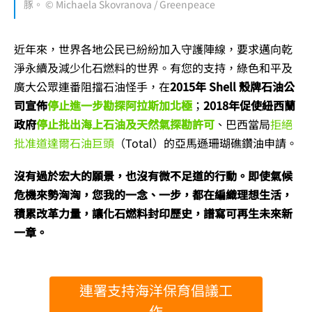
豚。 © Michaela Skovranova / Greenpeace
近年來，世界各地公民已紛紛加入守護陣線，要求邁向乾
淨永續及減少化石燃料的世界。有您的支持，綠色和平及
廣大公眾連番阻擋石油怪手，在
2015年 Shell 殼牌石油公
司宣佈
停止進一步勘探阿拉斯加北極
；
2018年促使紐西蘭
政府
停止批出海上石油及天然氣探勘許可
、巴西當局
拒絕
批准道達爾石油巨頭
（Total）的亞馬遜珊瑚礁鑽油申請。
沒有過於宏大的願景，也沒有微不足道的行動。即使氣候
危機來勢洶洶，您我的一念、一步，都在編織理想生活，
積累改革力量，讓化石燃料封印歷史，譜寫可再生未來新
一章。
連署支持海洋保育倡議工
作