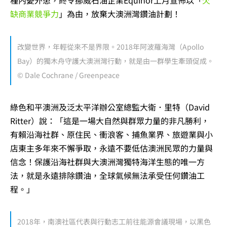
種內憂外患，終令挪威石油企業Equinor上月宣佈以「
欠
缺商業競爭力
」為由，放棄大澳洲灣鑽油計劃！
改變世界，年輕從來不是界限。2018年阿波羅海灣（Apollo
Bay）的獨木舟守護大澳洲灣行動，就是由一群學生牽頭促成。
© Dale Cochrane / Greenpeace
綠色和平澳洲及泛太平洋辦公室總監大衛．里特（David
Ritter）說：「這是一場大自然與群眾力量的非凡勝利，
有賴沿海社群、原住民、衝浪客、捕魚業界、旅遊業與小
店東主多年來不懈爭取，永遠不要低估澳洲民眾的力量與
信念！保護沿海社群與大澳洲灣獨特海洋生態的唯一方
法，就是永遠排除鑽油，全球氣候無法承受任何鑽油工
程。」
2018年，南澳社區代表與行動志工前往能源會議現場，以黑色