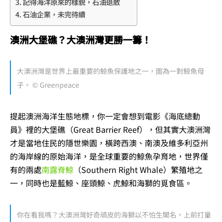
記得海洋原來的樣貌，石油退散
石油企業，未完待續
澳洲大堡礁？大澳洲灣更勝一籌！
大澳洲灣是世界上最重要的鯨魚保護地之一，圖為一對鯨魚母
子。 © Greenpeace
提起澳洲海洋生態地標，你一定會想到電影《海底總動
員》裡的大堡礁（Great Barrier Reef），但其實大澳洲灣
才是當地住民的隱世樂園，橫跨西澳、南澳及維多利亞州
的海岸線的原始海洋，是全球重要的鯨魚孕育地，世界僅
有的兩處
南露脊鯨
（Southern Right Whale）繁殖地之
一，同時也是藍鯨、座頭鯨、虎鯨和海獅的覓食區。
你在看我嗎？大澳洲灣好奇頑皮的海獅以不怕生聞名，上前打量