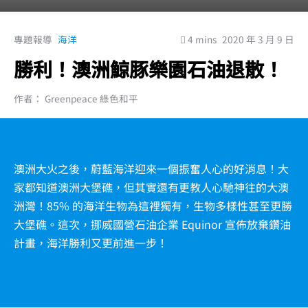
專題報導
海洋
4 mins
2020 年 3 月 9 日
勝利！澳洲鯨豚樂園石油退散！
作者： Greenpeace 綠色和平
澳洲大火之後，蔚藍海洋迎來一個振奮人心的好消息！大
家都知道澳洲大堡礁，但其實還有更教人心馳神往的大澳
洲灣！85% 的海洋生物為這裡獨有，生物多樣性甚至更勝
大堡礁。這次，挪威國營石油企業 Equinor 宣佈放棄鑽油
計畫，海洋勝利又更前進一步！