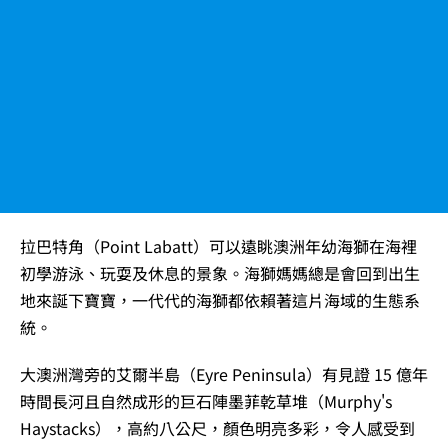
拉巴特角（Point Labatt）可以遠眺澳洲年幼海獅在海裡
初學游泳、玩耍及休息的景象。海獅媽媽總是會回到出生
地來誕下寶寶，一代代的海獅都依賴著這片海域的生態系
統。
大澳洲灣旁的艾爾半島（Eyre Peninsula）有見證 15 億年
時間長河且自然成形的巨石陣墨菲乾草堆（Murphy's
Haystacks），高約八公尺，顏色明亮多彩，令人感受到