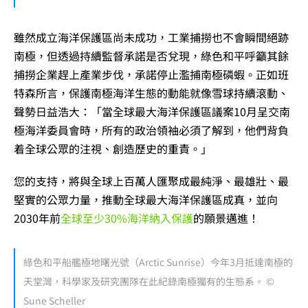
雖然成立海洋保護區尚未成功，工業捕撈也不會瞬間絕跡
南極，但透過持續監督承諾是否兌現，綠色和平呼籲其餘
捕撈企業趕上產業步伐，承諾停止濫捕南極磷蝦。正如班
特森所言，保護南極海洋生態的動能就像雪球持續滾動、
聲勢日益浩大：「當全球最大海洋保護區議案10月呈交南
極海洋委員會時，所有的政治領袖必須了解到，他們背負
着全球公眾的注視、創造歷史的重責。」
您的支持，將與全球上百萬人匯聚成最純淨、最雄壯、最
堅實的公眾力量，推動全球最大海洋保護區成真，並向
2030年前
全球至少30%海洋納入保護
的願景邁進！
綠色和平船艦極地曙光號（Arctic Sunrise）今年3月抵達南極的
天堂灣，科學家及研究團隊在此紀錄南極獨有的生態系。 ©
Sune Scheller