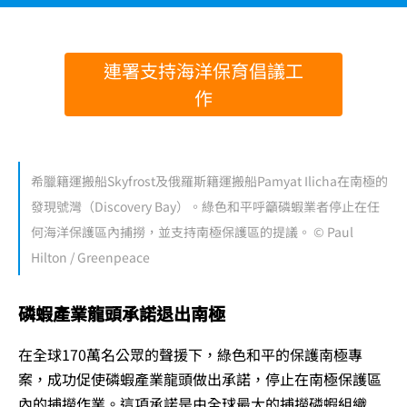
連署支持海洋保育倡議工
作
希臘籍運搬船Skyfrost及俄羅斯籍運搬船Pamyat Ilicha在南極的
發現號灣（Discovery Bay）。綠色和平呼籲磷蝦業者停止在任
何海洋保護區內捕撈，並支持南極保護區的提議。 © Paul
Hilton / Greenpeace
磷蝦產業龍頭承諾退出南極
在全球170萬名公眾的聲援下，綠色和平的保護南極專
案，成功促使磷蝦產業龍頭做出承諾，停止在南極保護區
內的捕撈作業。這項承諾是由全球最大的捕撈磷蝦組織