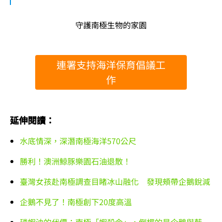
守護南極生物的家園
連署支持海洋保育倡議工
作
延伸閱讀：
水底情深，深潛南極海洋570公尺
勝利！澳洲鯨豚樂園石油退散！
臺灣女孩赴南極調查目睹冰山融化 發現頰帶企鵝銳減
企鵝不見了！南極創下20度高溫
磷蝦油的代價：南極「蝦殺令」，倒楣的是企鵝與藍