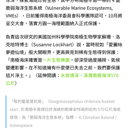
冰洋，探索海底珍奇生態，其中分布南極半島一帶的 4 處
脆弱海洋生態系統（Vulnerable Marine Ecosystems,
VMEs），日前獲得南極海洋委員會科學團隊認可，10月將
呈交大會，落實方圓一海哩範圍納入正式保護。
負責這次研究的美國加州科學學院南極生物學家蘇珊．洛
克哈特博士（Susanne Lockhart）說，當時就如「愛麗絲
夢遊仙境」般大開眼界，更高興見到稀有生態得到保護：
「南極海床確實是
一片生態樂園
，卻深受過度捕撈、氣候
變遷影響。在不知道擁有什麼便已失去之前，我們要保護
這片淨土。」（延伸閱讀：
水底情深，深潛南極海洋570
公尺
）
「智利籃星筐蛇尾」（Gorgonocephalus chilensis basket
star）於南極半島傑拉許海峽的勒庫安特島附近約 570公尺海底
發現，為「脆弱海洋生態系統」指標。 © Christian Åslund /
Greenpeace