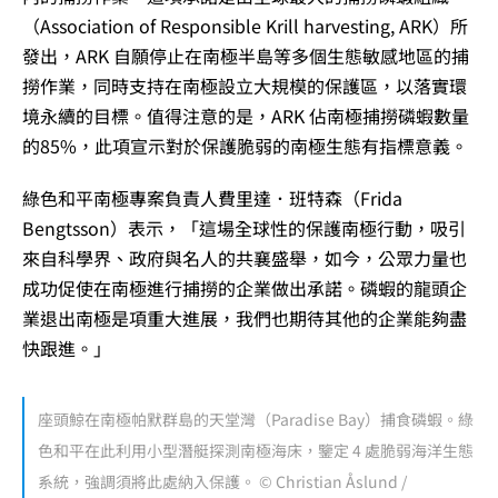
（Association of Responsible Krill harvesting, ARK）所
發出，ARK 自願停止在南極半島等多個生態敏感地區的捕
撈作業，同時支持在南極設立大規模的保護區，以落實環
境永續的目標。值得注意的是，ARK 佔南極捕撈磷蝦數量
的85%，此項宣示對於保護脆弱的南極生態有指標意義。
綠色和平南極專案負責人費里達．班特森（Frida
Bengtsson）表示，「這場全球性的保護南極行動，吸引
來自科學界、政府與名人的共襄盛舉，如今，公眾力量也
成功促使在南極進行捕撈的企業做出承諾。磷蝦的龍頭企
業退出南極是項重大進展，我們也期待其他的企業能夠盡
快跟進。」
座頭鯨在南極帕默群島的天堂灣（Paradise Bay）捕食磷蝦。綠
色和平在此利用小型潛艇探測南極海床，鑒定 4 處脆弱海洋生態
系統，強調須將此處納入保護。 © Christian Åslund /