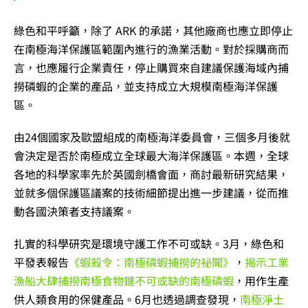
綠色和平呼籲，除了 ARK 的承諾，其他廠商也應立即停止
在南極海洋保護區範圍內進行的漁業活動。對於採購商而
言，也應履行企業責任，停止購買來自建議保護海域內捕
撈磷蝦的企業的產品，並支持成立大規模南極海洋保護
區。
由24個國家及歐盟組成的南極海洋委員會，三個多月後就
會決定是否於南極成立全球最大海洋保護區。本週，全球
各地的科學家率先於英國劍橋會面，商討最新研究結果，
並就多個保護區議案的技術細節提出進一步建議，從而推
動各國決策者支持議案。
扎實的科學研究是環境守護工作不可或缺。3月，綠色和
平發表報告
《蝦殺令：南極磷蝦捕撈的祕聞》
，
揭示工業
漁船大肆捕撈南極食物鏈不可或缺的南極磷蝦
，用作生產
供人類食用的保健產品。6月也透過調查發現，
南極淨土