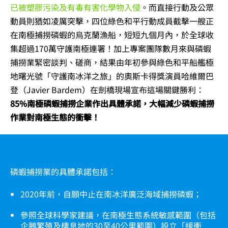
已被塑膠污染及有毒有害化學物入侵
。而直接行動及公眾
動員則猶如凌厲突擊，四位綠色和平行動成員截擊一艘正
在南極捕撈磷蝦的烏克蘭漁船，短短九個月內，於全球收
集超過170萬守護南極連署！加上專案團隊數月來與磷蝦
捕撈業緊密談判、磋商，結果由年初參與綠色和平船艦極
地曙光號「守護南冰洋之旅」的奧斯卡得獎演員哈維爾巴
登（Javier Bardem）在劍橋現場宣布這場關鍵勝利：
85%南極磷蝦捕撈企業作出具體承諾，大幅減少磷蝦捕撈
作業對南極生態的衝擊！
磷蝦捕撈業的具體承諾包括：
2020年前，自願中止在南冰洋廣泛海域捕撈磷蝦；
參照全球科學家建議，在南極生態系統敏感範圍（包括
企鵝繁殖及棲息地的30至40公里範圍）設立「緩衝