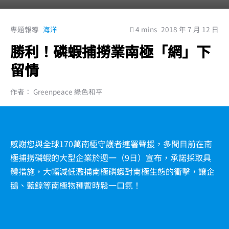
專題報導
海洋
4 mins
2018 年 7 月 12 日
勝利！磷蝦捕撈業南極「網」下
留情
作者： Greenpeace 綠色和平
感謝您與全球170萬南極守護者連署聲援，多間目前在南
極捕撈磷蝦的大型企業於週一（9日）宣布，承諾採取具
體措施，大幅減低濫捕南極磷蝦對南極生態的衝擊，讓企
鵝、藍鯨等南極物種暫時鬆一口氣！