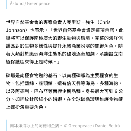
Åslund / Greenpeace
世界自然基金會的專案負責人克里斯．強生（Chris
Johnson）也表示，「世界自然基金會肯定這項承諾，此
舉將可以保護南極廣大的野生動物與環境。完整的海洋保
護區對於生物多樣性與提升永續漁業扮演的關鍵角色，隨
著人類對於脆弱海洋生態系的破壞逐漸加劇，承諾設立南
極保護區來得正是時候。」
磷蝦是南極食物鏈的基石。以南極磷蝦為主要糧食的生
物，包括藍鯨、座頭鯨，還有信天翁等海鳥，多種海豹，
以及阿德利、巴布亞等南極企鵝品種。身長最大可到 6 公
分、如迴紋針般細小的磷蝦，在全球碳循環與維護食物鏈
上都扮演重要角色。
南冰洋海冰上的阿德利企鵝。 © Greenpeace / Daniel Beltrá