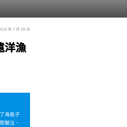
2016 年 7 月 28 日
遠洋漁
了海島子
眾關注、