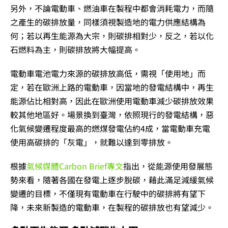
另外，不論電動車、燃油車在製程中都會消耗電力，而隨
之產生的碳排放量，同樣須視製造地的電力供應結構為
何；若以再生能源為大宗，則碳排相對少，反之，若以化
石燃料為主，則碳排放將大幅提高。
電動車電池電力來源的碳排放高低，需視「使用地」而
定，若在歐洲上路的電動車，因當地的發電結構中，再生
能源佔比相對高，因此在歐洲使用電動車減少碳排放效果
較其他地區好。場景換到臺灣，依照現行的發電結構，惡
化氣候變遷程度最高的燃煤發電佔約4成，當電動車充電
使用高碳排的「灰電」，就難以達到零排放。
根據
氣候媒體Carbon Brief專文
指出，從能源使用發展態
勢來看，隨著各國在發電上逐步脫碳，藉此滿足減緩氣候
變遷的目標，不僅現有電動車在行駛中的碳排將有望下
降，未來新製造的電動車，在製程的碳排放也有望減少。