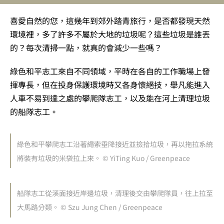
喜愛自然的您，這幾年到郊外踏青旅行，是否都發現天然
環境裡，多了許多不屬於大地的垃圾呢？這些垃圾是誰丟
的？每次清掃一點，就真的會減少一些嗎？
綠色和平志工來自不同領域，平時在各自的工作職場上發
揮專長，但在投身保護環境時又各身懷絕技，舉凡能進入
人車不易到達之處的攀爬隊志工，以及能在河上清理垃圾
的船隊志工。
綠色和平攀爬志工沿著繩索垂降接近並撿拾垃圾，再以拖拉系統
將裝有垃圾的米袋拉上來。 © YiTing Kuo / Greenpeace
船隊志工從溪面接近岸邊垃圾，清理後交由攀爬隊員，往上拉至
大馬路分類。 © Szu Jung Chen / Greenpeace