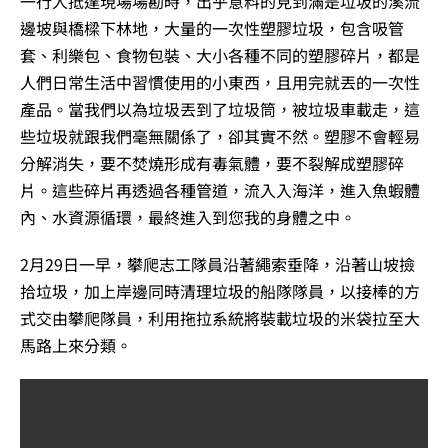
一行人抵達現場場勘時，出乎意料的見到滿是垃圾的溪流
邊坡與橋樑下林地，大量的一次性塑膠垃圾，包含吸管
套、利樂包、食物包裝、大小各種不同的塑膠碎片，都是
人們日常生活中習慣使用的小東西，且用完就丟的一次性
產品。當我們以為垃圾丟到了垃圾筒，被垃圾車載走，這
些垃圾就跟我們毫無關係了，卻其實不然。塑膠不會輕易
分解消失，要不焚燒形成有毒氣體，要不裂解成塑膠碎
片。這些碎片再透過各種管道，流入入海洋，進入魚蝦體
內、水資源循環，最終進入到您我的身體之中。
2月29日一早，攀爬志工隊員沿著繩索垂降，沿著山坡撿
拾垃圾，加上岸邊同時清理垃圾的船隊隊員，以接棒的方
式交由攀爬隊員，利用拖拉系統將裝載垃圾的米袋拉至大
馬路上來分類。