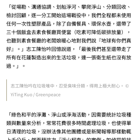
「從場勘、溝通協調、划船淨河、攀爬淨山、分類回收、
檢討回顧，逐一分工開始這場戰役中，我們全程都未使用
任何一次性塑膠產品，除了自備餐具、環保水壺，還帶了
三十個飯盒去素食餐廳買便當（吃素可降低碳排放量），
也聽到素食餐廳的老闆娘暖心地對我們說『地球有你們真
好』。」志工陳怡吟回憶說道，「最後我們甚至還帶走了
所有在花蓮製造出來的生活垃圾，連一張衛生紙也沒有放
過。」。
志工陳怡吟在垃圾堆中，忍受臭味分類，得用上極大耐心。 ©
YiTing Kuo / Greenpeace
「
綠色和平的淨灘、淨山或淨海活動，因需要統計垃圾種
類與數量來分析，常常花費很多時間處理垃圾，也使得單
日清理的垃圾，沒辦法像其他團體或是新聞報導那樣動輒
上千公斤，然而藉這次『淨山柯南』的實例，如偵探般找