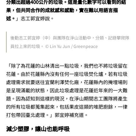
分類出超過400公斤的垃圾。這是量化數字可以看到的結
果，但共同合作的成就感和感動，實在難以用語言描
述。
」志工郭宜婷說。
後勤志工郭宜婷（中）與團隊在淨山活動中，分類、記錄攀爬隊
員拉上來的垃圾。 © Lin Yu Jun / Greenpeace
「除了為花蓮的山林清出一點垃圾，我們也不將垃圾留在
花蓮。由於花蓮縣內沒有任何一座垃圾焚化爐，若有垃圾
處理需求就要送往宜蘭利澤焚化廠，花蓮縣內的掩埋場則
是呈現滿載的狀態，因此垃圾處理是花蓮近年來的一大難
題。因為認知到這樣的現況，在淨山期間志工團隊將產生
的所有垃圾都蒐集起來，包括果皮這類的堆肥廚餘，一律
打包帶回臺北處理。」郭宜婷補充道。
減少塑膠，讓山也能呼吸