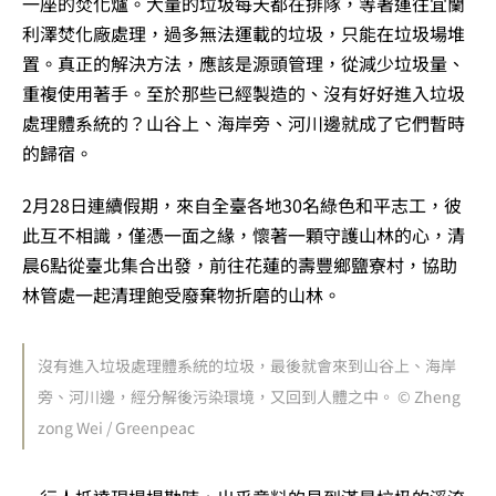
一座的焚化爐。大量的垃圾每天都在排隊，等著運往宜蘭
利澤焚化廠處理，過多無法運載的垃圾，只能在垃圾場堆
置。真正的解決方法，應該是源頭管理，從減少垃圾量、
重複使用著手。至於那些已經製造的、沒有好好進入垃圾
處理體系統的？山谷上、海岸旁、河川邊就成了它們暫時
的歸宿。
2月28日連續假期，來自全臺各地30名綠色和平志工，彼
此互不相識，僅憑一面之緣，懷著一顆守護山林的心，清
晨6點從臺北集合出發，前往花蓮的壽豐鄉鹽寮村，協助
林管處一起清理飽受廢棄物折磨的山林。
沒有進入垃圾處理體系統的垃圾，最後就會來到山谷上、海岸
旁、河川邊，經分解後污染環境，又回到人體之中。 © Zheng
zong Wei / Greenpeac