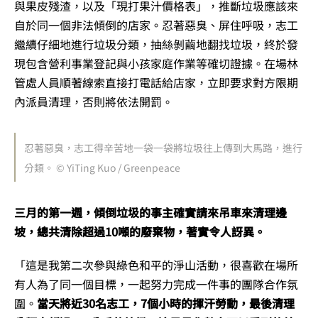
與果皮殘渣，以及「現打果汁價格表」，推斷垃圾應該來
自於同一個非法傾倒的店家。忍著惡臭、屏住呼吸，志工
繼續仔細地進行垃圾分類，抽絲剝繭地翻找垃圾，終於發
現包含營利事業登記與小孩家庭作業等確切證據。在場林
管處人員順著線索直接打電話給店家，立即要求對方限期
內派員清理，否則將依法開罰。
忍著惡臭，志工得辛苦地一袋一袋將垃圾往上傳到大馬路，進行
分類。 © YiTing Kuo / Greenpeace
三月的第一週，傾倒垃圾的事主確實請來吊車來清理邊
坡，總共清除超過10噸的廢棄物，著實令人訝異。
「
這是我第二次參與綠色和平的淨山活動，很喜歡在場所
有人為了同一個目標，一起努力完成一件事的團隊合作氛
圍。
當天將近30名志工，7個小時的揮汗勞動，最後清理