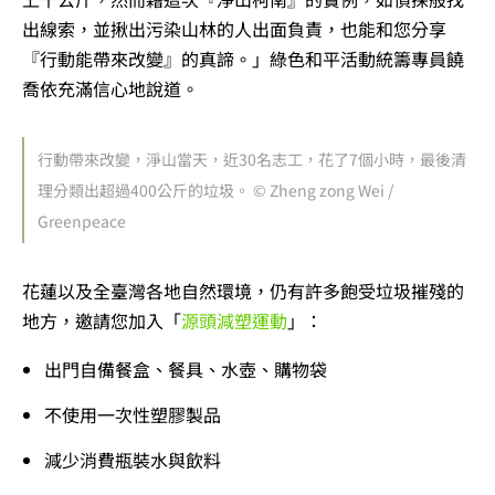
出線索，並揪出污染山林的人出面負責，也能和您分享
『行動能帶來改變』的真諦。
」綠色和平活動統籌專員饒
喬依
充滿信心地說道。
行動帶來改變，淨山當天，近30名志工，花了7個小時，最後清
理分類出超過400公斤的垃圾。 © Zheng zong Wei /
Greenpeace
花蓮以及全臺灣各地自然環境，仍有許多飽受垃圾摧殘的
地方，邀請您加入「
源頭減塑運動
」：
出門自備餐盒、餐具、水壺、購物袋
不使用一次性塑膠製品
減少消費瓶裝水與飲料