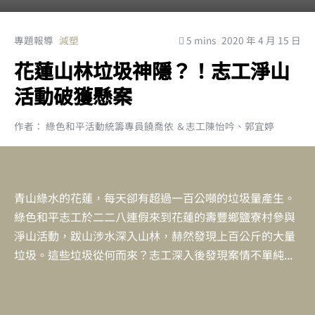
專題報導
減塑
5 mins
2020 年 4 月 15 日
花蓮山林垃圾神隱？！志工淨山
活動破獲懸案
作者： 綠色和平活動統籌專員饒喬依 ＆志工陳怡吟、郭宜婷
青山綠水的花蓮，每天卻有超過一百公噸的垃圾量產生。
綠色和平志工於二二八連假來到花蓮的壽豐鄉鹽寮村參與
淨山活動，跋山涉水深入山林，赫然發現上百公斤的大量
垃圾。這些垃圾從何而來？志工深入後發現案情不單純...