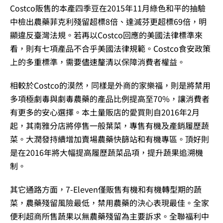
Costco販售的本產四季豆在2015年11月綠色和平的抽驗
中檢出農藥菲克利殘留超標8倍、達滅芬更超標69倍，明
顯違反臺灣法規。若再以Costco回應的美國法律標準來
看，則有七項產品不合乎美國法律規範。Costco食安政策
上的多重標準，需要儘速釐清以保障消費者權益。
相較於Costco的漠然，同樣是外商的家樂福，則是將禁用
多項極劇毒與劇毒農藥的產品比例提高至70%，讓消費者
有更多的安心選擇。本土量販店的愛買則自2016年2月
起，其南雅分店將停售一般葉菜，專售有機及產銷履歷蔬
菜。大潤發持續增加賣場農藥快篩站和有機專區。頂好則
是在2016年將大幅提高履歷蔬菜品項，提升蔬果追溯機
制。
其它通路方面，7-Eleven僅販售有機和有機轉型期的蔬
菜，農藥殘留風險最低，禁用農藥的決心表現最佳。全家
便利超商所售蔬果以無農藥殘留為主要訴求。全聯福利中