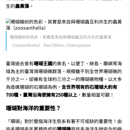
生的
蟲黃藻
。
珊瑚繽紛的色彩，其實是來自與珊瑚蟲互利共生的蟲黃藻
（zooxanthella） Paul Hilton / Greenpeace
臺灣過去曾有
珊瑚王國
的美名，以墾丁、綠島、蘭嶼等海
域為主的臺灣灣珊瑚礁群落，規模雖不到全世界珊瑚礁的
千分之一，卻擁有全球約三分之一的珊瑚礁物種。以大多
為造礁珊瑚的石珊瑚為例，
全世界現有的石珊瑚大約有
700種，臺灣沿海便擁有250種以上
，數量相當可觀！
珊瑚對海洋的重要性？
「珊瑚」對於整個海洋生態系有著不可或缺的重要性！由
許多珊瑚長年累積造成的
珊瑚礁
是許多海洋生物安全的避