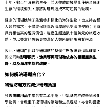
十年、數百年漫長的生長，若因整體環境變化使適合珊瑚
生存的環境消失，恐將對珊瑚造成不可逆轉的破壞。
健康的珊瑚礁除了能涵養多樣化的海洋生物，也支持各種
人類的需求，不僅能保護臨近海岸線免受海洋侵蝕；同時
具有相當高的經濟價值，能產生超過數十億美元的旅遊收
益，並以豐富的魚蝦貝類滿足人類所需的蛋白質來源。
因此，珊瑚白化以至珊瑚礁的整個生態系統衰退與破壞，
勢必同時
影響觀光、漁業等與珊瑚礁依存的相關產業生
計，以及海洋生態的改變
。
如何解決珊瑚白化？
物理防曬方式減少珊瑚負擔
多數
防曬用品
中常含有二苯甲酮、甲氧基肉桂酸辛酯等化
學物質，會嚴重干擾珊瑚的繁殖和生長週期，亦會影響蟲