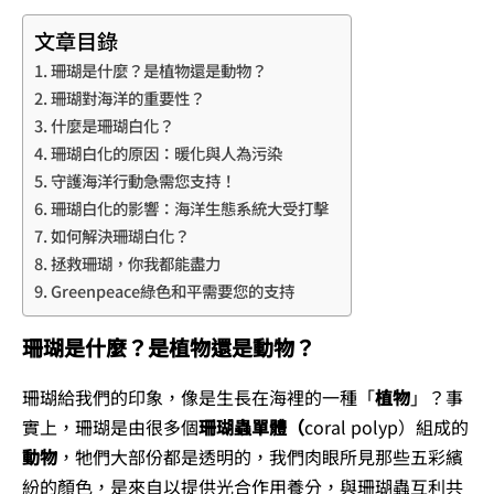
文章目錄
珊瑚是什麼？是植物還是動物？
珊瑚對海洋的重要性？
什麼是珊瑚白化？
珊瑚白化的原因：暖化與人為污染
守護海洋行動急需您支持！
珊瑚白化的影響：海洋生態系統大受打擊
如何解決珊瑚白化？
拯救珊瑚，你我都能盡力
Greenpeace綠色和平需要您的支持
珊瑚是什麼？是植物還是動物？
珊瑚給我們的印象，像是生長在海裡的一種「
植物
」？事
實上，珊瑚是由很多個
珊瑚蟲
單體（
coral polyp）組成的
動物
，牠們大部份都是透明的，我們肉眼所見那些五彩繽
紛的顏色，是來自以提供光合作用養分，與珊瑚蟲互利共