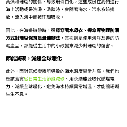
黃藻和珊瑚的關係，導致珊瑚白化，這些成份在我們進行
海上活動或是洗澡、洗臉時，會隨著海水、污水系統排
放，流入海中而被珊瑚吸收。
因此，在海邊遊憩時，選擇
穿著水母衣、撐傘等物理防曬
方式對珊瑚保育是最佳辦法
，其次則是使用海洋友善的防
曬產品，都能從生活中的小改變來減少對珊瑚的傷害。
節能減碳，減緩全球暖化
此外，面對氣候變遷所導致的海水溫度異常升高，我們也
應該落實
從日常生活節能減碳
、用永續能源取代燃煤電
力，減緩全球暖化、避免海水持續異常增溫，才能讓珊瑚
生生不息。