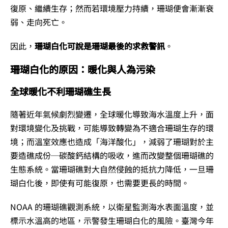
復原、繼續生存；然而若環境壓力持續，珊瑚便會漸漸衰
弱、走向死亡。
因此，
珊瑚白化可說是珊瑚最後的求救警訊
。
珊瑚白化的原因：暖化與人為污染
全球暖化不利珊瑚礁生長
隨著
近年氣候劇烈變遷，全球暖化導致海水溫度上升，面
對環境變化及挑戰，可能導致轉變為不適合珊瑚生存的環
境；而溫室效應也造成「海洋酸化」，減弱了珊瑚對於主
要造礁成份─碳酸鈣結構的吸收，進而改變整個珊瑚礁的
生態系統。當珊瑚礁對大自然侵蝕的抵抗力降低，一旦珊
瑚白化後，即使有可能復原，也需要更長的時間。
NOAA 的珊瑚礁觀測系統，以衛星監測海水表面溫度，並
標示水溫高的地區，示警發生珊瑚白化的風險。臺灣今年