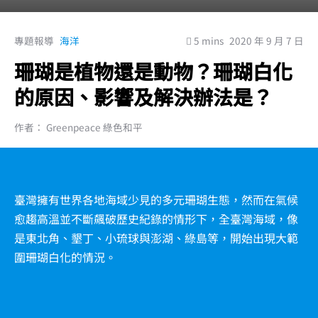
專題報導
海洋
5 mins
2020 年 9 月 7 日
珊瑚是植物還是動物？珊瑚白化
的原因、影響及解決辦法是？
作者： Greenpeace 綠色和平
臺灣擁有世界各地海域少見的多元珊瑚生態，然而在氣候
愈趨高溫並不斷飆破歷史紀錄的情形下，全臺灣海域，像
是東北角、墾丁、小琉球與澎湖、綠島等，開始出現大範
圍珊瑚白化的情況。