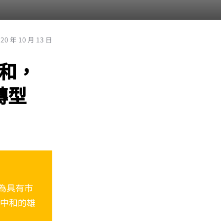
020 年 10 月 13 日
中和，
轉型
作為具有市
碳中和的雄