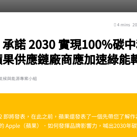
4 mins
2
e 承諾 2030 實現100%碳
蘋果供應鏈廠商應加速綠能
平氣候與能源專案小組
ne 12 即將發表，在此之前，蘋果還發表了一個先帶您了解
的 Apple（蘋果）．如何發揮品牌影響力，喊出2030年