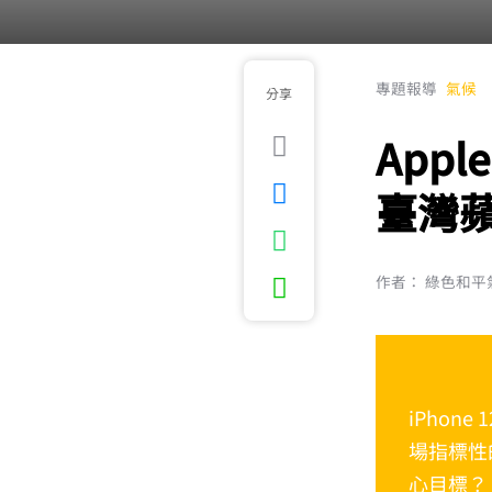
專題報導
氣候
分享
Appl
臺灣
作者： 綠色和
iPho
場指標性
心目標？