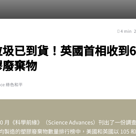
4 min
圾已到貨！英國首相收到6
膠廢棄物
ace 綠色和平
年 10 月《科學前緣》（Science Advances）刊出了一份
均製造的塑膠廢棄物數量排行榜中，美國和英國以 105 和 