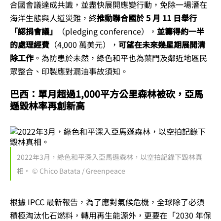
合國會議達成共識，並盡快展開應變行動，免除一場潛在
海洋生態與人道災難，終
推動聯合國於 5 月 11 日舉行
「認捐會議」
（pledging conference），
並籌得約一半
的處理經費
（4,000 萬美元），
可望在未來幾星期展開清
除工作
。為防患於未然，綠色和平也為葉門及鄰近地區民
眾整合、印製應對漏油事故須知。
巴西：單月超過1,000平方公里森林被砍，亞馬
遜毀林率再創新高
2022年3月，綠色和平深入亞馬遜森林，以空拍記錄下毀林真
相。 © Chico Batata / Greenpeace
根據 IPCC 最新報告，為了應對氣候危機，全球除了必須
積極淘汰化石燃料，轉用再生能源外，更要在「2030 年保