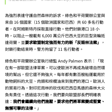
為強烈表達守護自然森林的訴求，綠色和平荷蘭辦公室與
來自 16 個國家（15 個歐洲國家和巴西）共 60 多名行動
者，在阿姆斯特丹採取直接行動。他們封鎖港口 18 小
時，以阻止一艘載有 6,000 萬公斤巴西大豆的巨型貨輪抵
達荷蘭，並
要求歐盟制定強而有力的新「反毀林法案」
，
封鎖行動結束時，警方拘留了 11 名行動者。
綠色和平荷蘭辦公室執行總監 Andy Palmen 表示：「現
在有一部歐盟法律草案，可以使歐洲不再成為破壞自然環
境的幫凶，但它還不夠強大。每年都有數百艘船運載用於
動物飼料的大豆、肉類和棕櫚油來到我們的港口。歐洲人
的貿易行為，對印尼雨林的砍伐和巴西亞馬遜的森林大火
負有責任。透過這次行動，我們要向歐盟部長們明確表
達：
我們會繼續向他們施壓，要求他們將草案變成堅實、
無懈可擊的法律
。」