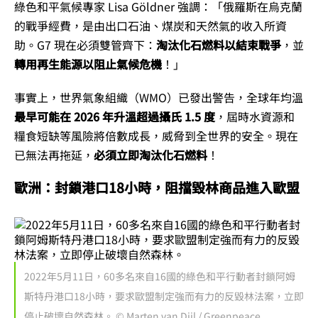
綠色和平氣候專家 Lisa Göldner 強調：「俄羅斯在烏克蘭
的戰爭經費，是由出口石油、煤炭和天然氣的收入所資
助。G7 現在必須雙管齊下：
淘汰化石燃料以結束戰爭
，並
轉用再生能源以阻止氣候危機
！」
事實上，世界氣象組織（WMO）已發出警告，全球年均溫
最早可能在 2026 年升溫超過攝氏 1.5 度
，屆時水資源和
糧食短缺等風險將倍數成長，威脅到全世界的安全。現在
已無法再拖延，
必須立即淘汰化石燃料
！
歐洲：封鎖港口18小時，阻擋毀林商品進入歐盟
2022年5月11日，60多名來自16國的綠色和平行動者封鎖阿姆
斯特丹港口18小時，要求歐盟制定強而有力的反毀林法案，立即
停止破壞自然森林。 © Marten van Dijl / Greenpeace