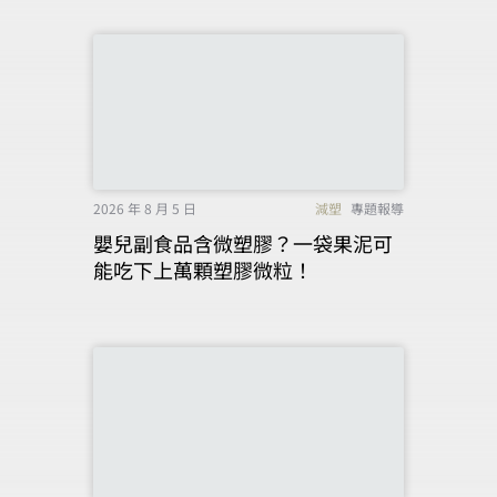
2026 年 8 月 5 日
減塑
專題報導
嬰兒副食品含微塑膠？一袋果泥可
能吃下上萬顆塑膠微粒！