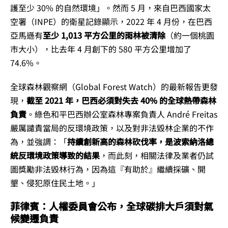
護至少 30% 的自然環境」。然而 5 月，來自巴西國家太
空署（INPE）的衛星記錄顯示，2022 年 4 月份，在巴西
亞馬遜有
至少 1,013 平方公里的雨林被清除
（約一個桃園
市大小），比去年 4 月創下的 580 平方公里增加了
74.6%。
全球森林觀察網（Global Forest Watch）的最新報告更發
現，
截至 2021 年，巴西必須對失去 40% 的全球熱帶森林
負責
。綠色和平巴西辦公室森林專案負責人 André Freitas
嚴厲譴責當局的反環境政策，以及對非法毀林企業的不作
為，並強調：「
持續創新高的森林砍伐率，是波索納洛總
統反環境政策導致的結果
，而此刻，相關法律及業者仍試
圖獎勵非法毀林行為，因為這『有助於』繼續採礦、開
墾、侵犯原住民土地。」
菲律賓：人權委員會公布，全球碳排大戶須對氣
候變遷負責