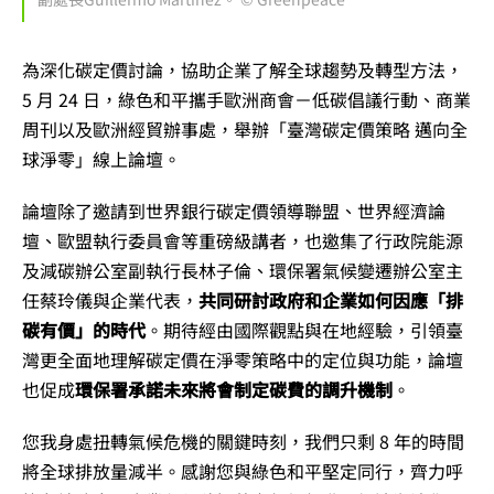
為深化碳定價討論，協助企業了解全球趨勢及轉型方法，
5 月 24 日，綠色和平攜手歐洲商會－低碳倡議行動、商業
周刊以及歐洲經貿辦事處，舉辦「臺灣碳定價策略 邁向全
球淨零」線上論壇。
論壇除了邀請到世界銀行碳定價領導聯盟、世界經濟論
壇、歐盟執行委員會等重磅級講者，也邀集了行政院能源
及減碳辦公室副執行長林子倫、環保署氣候變遷辦公室主
任蔡玲儀與企業代表，
共同研討政府和企業如何因應「排
碳有價」的時代
。期待經由國際觀點與在地經驗，引領臺
灣更全面地理解碳定價在淨零策略中的定位與功能，論壇
也促成
環保署承諾未來將會制定碳費的調升機制
。
您我身處扭轉氣候危機的關鍵時刻，我們只剩 8 年的時間
將全球排放量減半。感謝您與綠色和平堅定同行，齊力呼