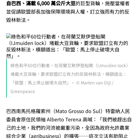
自巴西、滿載 6,000 萬公斤大豆
的巨型貨輪，施壓當權者
並促請歐盟部長加強保障環境與人權，訂立強而有力的反
毀林新法。
綠色和平60位行動者，在荷蘭艾默伊登船閘（IJmuiden lock）
堵截大豆貨輪，要求歐盟訂立有力的反毀林新法，橫額道出：
「歐盟：馬上停止破壞大自然」。 © Marten van Dijl /
Greenpeace
巴西南馬托格羅索州（Mato Grosso do Sul）特雷納人民
委員會原住民領袖 Alberto Terena 高喊：「我們被趕出自
己的土地，我們的河流被嚴重污染，全因為政府允許農業
綜合企業（agribusiness）的擴張⋯⋯這次立法有助阻止