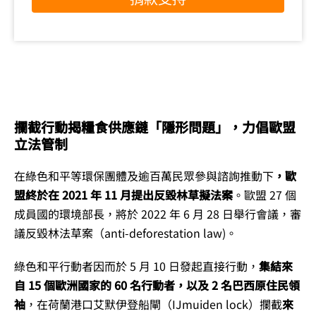
攔截行動揭糧食供應鏈「隱形問題」，力倡歐盟
立法管制
在綠色和平等環保團體及逾百萬民眾參與諮詢推動下
，歐
盟終於在 2021 年 11 月提出反毀林草擬法案
。歐盟 27 個
成員國的環境部長，將於 2022 年 6 月 28 日舉行會議，審
議反毀林法草案（anti-deforestation law)。
綠色和平行動者因而於 5 月 10 日發起直接行動，
集結來
自 15 個歐洲國家的 60 名行動者，以及 2 名巴西原住民領
袖
，在荷蘭港口艾默伊登船閘（IJmuiden lock）攔截
來