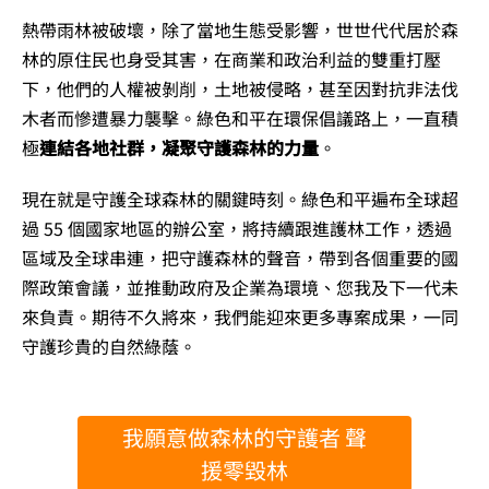
熱帶雨林被破壞，除了當地生態受影響，世世代代居於森
林的原住民也身受其害，在商業和政治利益的雙重打壓
下，他們的人權被剝削，土地被侵略，甚至因對抗非法伐
木者而慘遭暴力襲擊。綠色和平在環保倡議路上，一直積
極
連結各地社群，凝聚守護森林的力量
。
現在就是守護全球森林的關鍵時刻。綠色和平遍布全球超
過 55 個國家地區的辦公室，將持續跟進護林工作，透過
區域及全球串連，把守護森林的聲音，帶到各個重要的國
際政策會議，並推動政府及企業為環境、您我及下一代未
來負責。期待不久將來，我們能迎來更多專案成果，一同
守護珍貴的自然綠蔭。
我願意做森林的守護者 聲
援零毀林