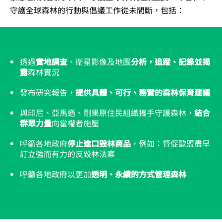
守護全球森林的行動與倡議工作從未間斷，包括：
透過
實地調查
、衛星影像及地圖
分析，追蹤、記錄並揭
露
森林實況
發布研究報告，
提供具體、可行、務實的森林保育建議
與印尼、亞馬遜、剛果原住民組織攜手守護森林，
結合
群眾力量
向當權者施壓
呼籲各地政府
停止進口毀林商品
，例如：督促歐盟盡早
訂立強而有力的反毀林法案
呼籲各地政府以更加
透明、永續的方式管理森林