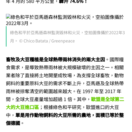
年 4 月的 580 平方公里，
驟升 74.6%！
綠色和平於亞馬遜森林監測毀林和火災，空拍圖像攝於2022年3
月。 © Chico Batata / Greenpeace
畜牧及大豆種植是全球熱帶雨林消失的兩大主因
。國際糧
食需求，是導致熱帶雨林被大規模破壞的主因之一。相關
業者除了直接將土地開墾成牧場，為支撐全球畜牧，動物
飼料的重要原料大豆的需求不斷上升，亞馬遜及全球熱帶
雨林被掠奪清空的範圍越來越大。在 1997 年至 2017 年
間，全球大豆產量增加超過 1 倍。其中，
歐盟是全球第二
大的大豆進口區
；根據綠色和平研究，歐盟進口的大豆
中，
單是用作動物飼料的大豆所需的農地，面積已等於整
個德國
。