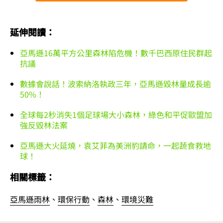
延伸閱讀：
亞馬遜16萬平方公里森林陷危機！數千巴西原住民群起
抗議
數據會說話！波索納洛執政三年，亞馬遜毀林量成長逾
50%！
全球每2秒消失1個足球場大小森林，綠色和平促歐盟加
強反毀林法案
亞馬遜大火延燒，袁艾菲為美洲豹請命，一起蔬食救地
球！
相關標籤：
亞馬遜雨林
、
環保行動
、
森林
、
環境災難