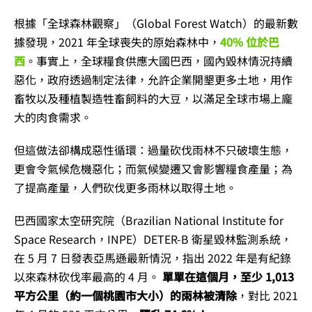
根據「全球森林觀察」（Global Forest Watch）的最新數
據發現，2021 年全球喪失的原始森林中，
40% 位於巴
西
。事實上，全球糧食供應大國巴西，國內毀林情況持續
惡化，政府透過制定法律，允許企業開墾更多土地，用作
畜牧以及種植製造牲畜飼料的大豆，以滿足全球市場上龐
大的肉食需求。
但這做法卻構成惡性循環：過量砍伐雨林不只破壞生態，
更會令氣候危機惡化；而氣候變遷又會影響糧食產量；為
了提高產量，人們砍伐更多雨林以取得土地。
巴西國家太空研究院（Brazilian National Institute for
Space Research，INPE）DETER-B 衛星毀林監測系統，
在 5 月 7 日發表亞馬遜最新情況，指出 2022 年是有紀錄
以來森林砍伐率最高的 4 月。
單單在這個月，至少 1,013
平方公里（約一個桃園市大小）的雨林被清除
，對比 2021