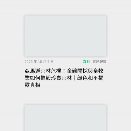
2025 年 10 月 9 日
森林
專題報導
亞馬遜雨林危機：金礦開採與畜牧
業如何摧毀珍貴雨林｜綠色和平揭
露真相