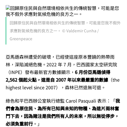
回歸原住民與自然環境相依共生的傳統智慧，可能是您我不假外
求應對氣候危機的良方之一。 © Valdemir Cunha /
Greenpeace
亞馬遜森林遭受的破壞，已經使這座原本豐饒的熱帶雨
林，深陷滅絕危機。2022 年 7 月，巴西國家太空研究院
（INPE）發布最新官方數據顯示，
6 月份亞馬遜偵得
2,562 個起火點，這是自 2007 年以來最嚴重的數據
（the
highest level since 2007），森林已然退無可退。
綠色和平巴西辦公室執行總監 Carol Pasquali 表示：「
我
們會為原住民、為所有已知與未知的物種、為這片雨林奮
鬥下去，因為賭注是我們所有人的未來，所以無從停步，
必須負重前行
。」