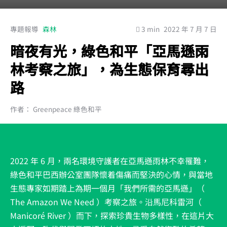
專題報導
森林
3 min
2022 年 7 月 7 日
暗夜有光，綠色和平「亞馬遜雨
林考察之旅」，為生態保育尋出
路
作者： Greenpeace 綠色和平
2022 年 6 月，兩名環境守護者在亞馬遜雨林不幸罹難，
綠色和平巴西辦公室團隊懷着傷痛而堅決的心情，與當地
生態專家如期踏上為期一個月「我們所需的亞馬遜」（
The Amazon We Need ）考察之旅。沿馬尼科雷河（
Manicoré River ）而下，探索珍貴生物多樣性，在這片大