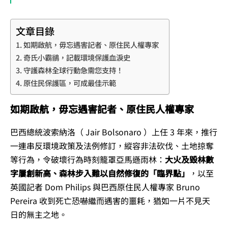
文章目錄
如期啟航，毋忘遇害記者、原住民人權專家
奇氏小霸鶲，記載環境保護血淚史
守護森林全球行動急需您支持！
原住民保護區，可成最佳示範
如期啟航，毋忘遇害記者、原住民人權專家
巴西總統波索納洛（ Jair Bolsonaro ）上任 3 年來，推行
一連串反環境政策及法例修訂，縱容非法砍伐、土地掠奪
等行為，令破壞行為時刻籠罩亞馬遜雨林：
大火及毀林數
字屢創新高、森林步入難以自然修復的「臨界點」
，以至
英國記者 Dom Philips 與巴西原住民人權專家 Bruno
Pereira 收到死亡恐嚇繼而遇害的噩耗，猶如一片不見天
日的無主之地。