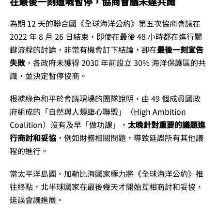
在最後一刻遭喊暫停，協商會議未達共識
為期 12 天的聯合國《全球海洋公約》第五次協商會議在
2022 年 8 月 26 日結束，即使在最後 48 小時都在進行關
鍵流程的討論，非常有機會訂下結論，卻在
最後一刻宣告
失敗
，各政府未獲得 2030 年前設立 30% 海洋保護區的共
識，並決定暫停協商。
根據綠色和平於會議現場的團隊說明，由 49 個成員國政
府組成的「自然與人類雄心聯盟」（High Ambition
Coalition）沒有及早「做功課」，
太晚針對重要的議題進
行商討和妥協
，例如財務相關問題，導致延誤所有其他議
程的進行。
當太平洋島國、加勒比海國家極力將《全球海洋公約》推
往終點，北半球國家在最後幾天才開始互相商討和妥協，
延誤會議進展。