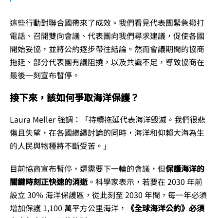
這些行動對聯合國帶來了成效。我們看見代表團緊急撥打
電話、召開雙向會議、代表團向我們尋求建議，促使各國
開始妥協，並將公約逐步帶往結論。然而會議期間的協商
拖延、部分代表團有議阻撓，以及共識不足，導致協商在
最後一刻宣布暫停。
接下來，該如何爭取海洋保護？
Laura Meller 強調：「持續拖延代表海洋毀滅。我們很悲
傷且失望，在各國繼續討論的同時，海洋和仰賴大海為生
的人民與物種將不斷受苦。」
目前協商宣布暫停，還需要下一輪的會議，但
保護海洋的
關鍵時刻正快速的消逝
。科學家表示，若要在 2030 年前
設立 30% 海洋保護區，從此刻至 2030 年間，每一年必須
增加保護 1,100 萬平方公里海洋，
《全球海洋公約》必須