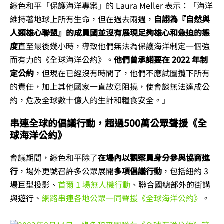
綠色和平「保護海洋專案」的 Laura Meller 表示：「海洋
維持著地球上所有生命，但在過去兩週，
自詡為『自然與
人類雄心聯盟』的成員國並沒有展現足夠雄心和急迫的態
度
直至最後幾小時，導致他們無法為保護海洋制定一個強
而有力的《全球海洋公約》。
他們曾承諾要在 2022 年制
定公約
，但現在已經沒有時間了，他們不應試圖攬下所有
的責任，加上其他國家一直故意阻撓，使會談無法達成公
約，危及全球數十億人的生計和糧食安全。」
串連全球的倡議行動，超過500萬公眾聲援《全
球海洋公約》
會議期間，綠色和平除了
在場內以觀察員身分參與協商進
行
，場外更號召許多公眾展開
多項倡議行動
，包括紐約 3
場巨型投影、
首爾 1 場無人機行動
、聯合國總部外的街講
與遊行、
網路串連各地公眾一同聲援《全球海洋公約》
。