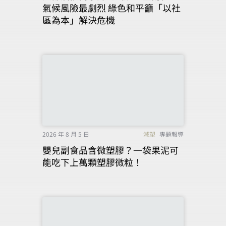
氣候風險最劇烈 綠色和平籲「以社
區為本」解決危機
2026 年 8 月 5 日
減塑
專題報導
嬰兒副食品含微塑膠？一袋果泥可
能吃下上萬顆塑膠微粒！