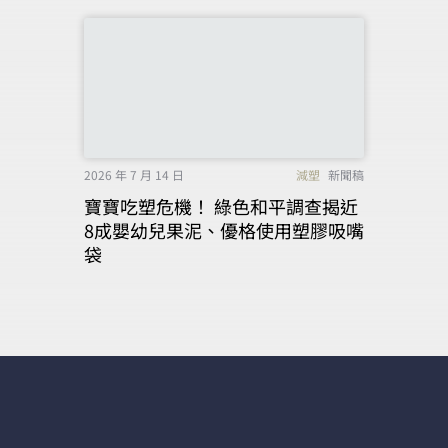
2026 年 7 月 14 日
減塑
新聞稿
寶寶吃塑危機！ 綠色和平調查揭近
8成嬰幼兒果泥、優格使用塑膠吸嘴
袋