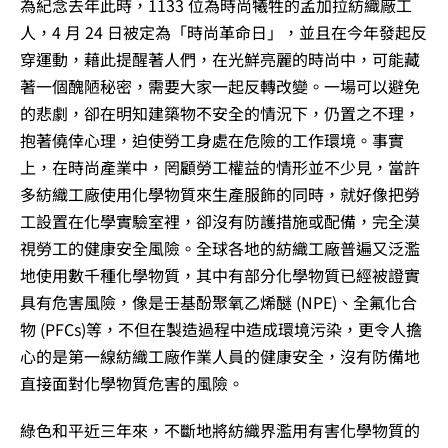
為紀念去年此時，1133 位為時尚犧牲的孟加拉紡織廠工
人，4 月 24 日被定為「時尚革命日」，並且在今年發起反
穿運動，藉此提醒著人們，在光鮮亮麗的時尚中，可能藏
著一個醜陋秘密，需要大家一起反轉改變。一場可以避免
的悲劇，卻在明知建築物不安全的情況下，仍置之不理，
抱著僥倖心理，迫使勞工身處在危險的工作環境。事實
上，在時尚產業中，罔顧勞工權益的情形並不少見，當許
多紡織工廠使用化學物質來生產服飾的同時，就好像把勞
工設置在化學實驗室裡，卻沒有防護措施或配備，完全漠
視勞工的健康安全風險。全球各地的紡織工廠普遍又泛濫
地使用數千種化學物質，其中有部分化學物質已經被證實
具有危害風險，像是壬基酚聚氧乙烯醚 (NPE)、全氟化合
物 (PFCs)等，不但在製造過程中造成環境污染，更令人擔
心的是第一線紡織工廠作業人員的健康安全，沒有防備地
直接面對化學物質危害的風險。
綠色和平近三年來，不斷地將紡織界濫用有害化學物質的