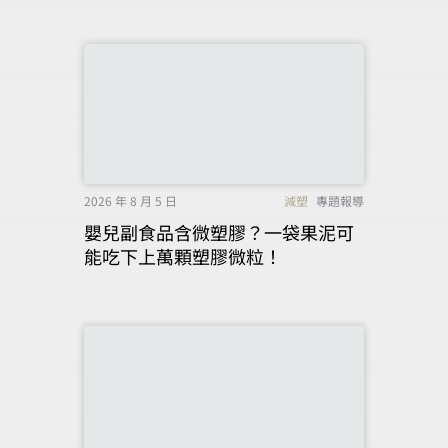
2026 年 8 月 5 日
減塑
專題報導
嬰兒副食品含微塑膠？一袋果泥可
能吃下上萬顆塑膠微粒！