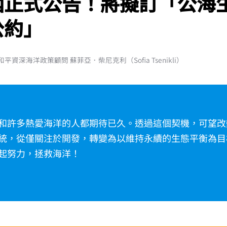
國正式公告！將擬訂「公海
公約」
平資深海洋政策顧問 蘇菲亞．柴尼克利（Sofia Tsenikli）
和許多熱愛海洋的人都期待已久。透過這個契機，可望改
統，從僅關注於開發，轉變為以維持永續的生態平衡為目
起努力，拯救海洋！