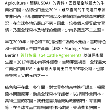
Agriculture，簡稱USDA）的資料，巴西是全球最大的牛
肉出口國，佔總出口量近20％。雖然臺灣的牛肉進口來源
並非巴西，但因開闢牧牛場以及種植飼料而毀壞森林的狀
況，在全球各地仍層出不窮。因此，培養個人優質飲食習
慣，乃至全球森林及地球的健康，少肉多蔬是不二之選。
早在2009年，綠色和平就指出畜牛為毀林元凶，當時綠色
和平就與四大牛肉生產商（JBS、Marfrig、Minerva、
Bertin）
簽訂協議（G4 Cattle Agreement）
以確保永續
生產。2017年黑心肉事件爆發，當時罪魁禍首－全球最大
牛肉出口商JBS、全球最大家禽出口商BRF等公司，也都
是毀林大火的元凶之一。
綠色和平在此十多年間，對世界各地森林進行調查，揭露
毀林問題原罪，動員全球森林守護者，以捍衛珍貴雨林，
萬物生靈的家園。我們還需積極鼓勵政府部門、零售商
等，在全球食品供應鏈同樣作出改變，替消費者把關。