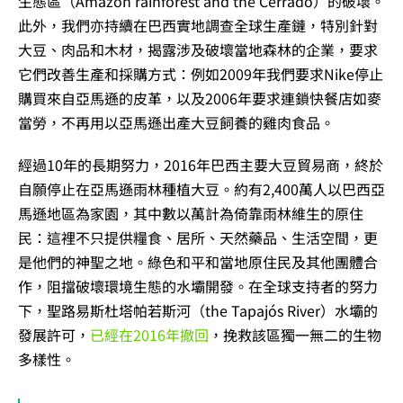
生態區（Amazon rainforest and the Cerrado）的破壞。
此外，
我們亦持續在巴西實地調查全球生產鏈，特別針對
大豆、肉品和木材，揭露涉及破壞當地森林的企業，要求
它們改善生產和採購方式：例如2009年我們要求Nike停止
購買來自亞馬遜的皮革，以及2006年要求連鎖快餐店如麥
當勞，不再用以亞馬遜出產大豆飼養的雞肉食品。
經過10年的長期努力，2016年巴西主要大豆貿易商，終於
自願停止在亞馬遜雨林種植大豆。
約有2,400萬人以巴西亞
馬遜地區為家園，其中數以萬計為倚靠雨林維生的原住
民：這裡不只提供糧食、居所、天然藥品、生活空間，更
是他們的神聖之地。綠色和平和當地原住民及其他團體合
作，阻擋破壞環境生態的水壩開發。在全球支持者的努力
下，聖路易斯杜塔帕若斯河（the Tapajós River）水壩的
發展許可，
已經在2016年撤回
，挽救該區獨一無二的生物
多樣性。