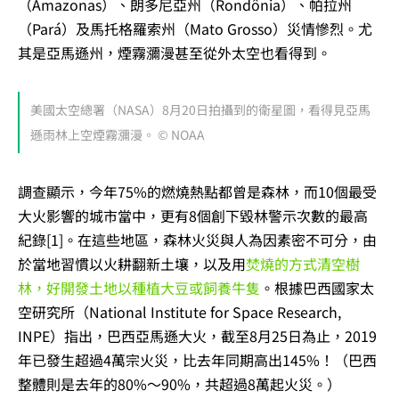
（Amazonas）、朗多尼亞州（Rondônia）、帕拉州
（Pará）及馬托格羅索州（Mato Grosso）災情慘烈。尤
其是亞馬遜州，煙霧瀰漫甚至從外太空也看得到。
美國太空總署（NASA）8月20日拍攝到的衛星圖，看得見亞馬
遜雨林上空煙霧瀰漫。 © NOAA
調查顯示，今年75%的燃燒熱點都曾是森林，而10個最受
大火影響的城市當中，更有8個創下毀林警示次數的最高
紀錄[1]。在這些地區，森林火災與人為因素密不可分，由
於當地習慣以火耕翻新土壤，以及用
焚燒的方式清空樹
林，好開發土地以種植大豆或飼養牛隻
。根據巴西國家太
空研究所（National Institute for Space Research,
INPE）指出，巴西亞馬遜大火，截至8月25日為止，2019
年已發生超過4萬宗火災，比去年同期高出145%！（巴西
整體則是去年的80%～90%，共超過8萬起火災。）