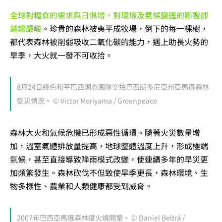
全球對糧食的需求與日俱增，對環境及氣候變遷的影響卻
越趨嚴峻
。珍貴的森林被夷平成牧場，倒下的每一棵樹，
都代表森林被削弱吸收二氧化碳的能力，遇上助長火勢的
旱季，大火就一發不可收拾。
8月24日綠色和平巴西調查團隊空拍巴西朗多尼亞州亞馬遜森林
受災情況。 © Victor Moriyama / Greenpeace
森林大火和氣候危機已形成惡性循環。隨著火災數量增
加，溫室氣體排放量提高，地球整體溫度上升，形成極端
氣候，甚至直接導致降雨模式改變，使連續多年的旱災更
加頻繁發生。森林砍伐不但致使旱季更長，森林環境、生
物多樣性、農業和人類健康都受到威脅。
2007年巴西亞馬遜森林遭火燒開墾。 © Daniel Beltrá /