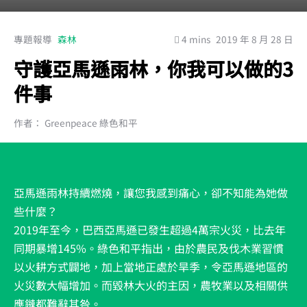
專題報導
森林
4 mins
2019 年 8 月 28 日
守護亞馬遜雨林，你我可以做的3
件事
作者： Greenpeace 綠色和平
亞馬遜雨林持續燃燒，讓您我感到痛心，卻不知能為她做
些什麼？
2019年至今，巴西亞馬遜已發生超過4萬宗火災，比去年
同期暴增145%。綠色和平指出，由於農民及伐木業習慣
以火耕方式闢地，加上當地正處於旱季，令亞馬遜地區的
火災數大幅增加。而毀林大火的主因，
農牧業以及相關供
應鏈都難辭其咎
。