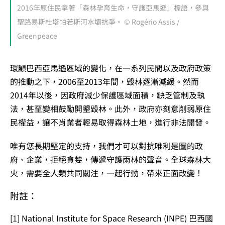
2016年原住民拿著「森林孕育生命，守護亞馬遜」標語，參與
聖路易斯杜塔帕若斯河水壩抗爭。 © Rogério Assis /
Greenpeace
環顧巴西亞馬遜區域的變化，
在一系列民間以及政府政策
的推動之下，2006至2013年間，毀林逐漸減緩。然而
2014年以後，因政府減少保護區域面積，缺乏管制及執
法，甚至變相鼓勵開墾毀林。此外，政府亦刻意削弱原住
民權益，讓不肖業者輕易取得森林土地，進行非法開發。
唯有您長期堅定的支持，我們才可以對抗唯利是圖的政
府、企業，拒絕貪婪，傳遞守護雨林的聲音。全球森林大
火，需要全人類共同關注，一起行動，帶來正面改變！
附註：
[1] National Institute for Space Research (INPE) 巴西國