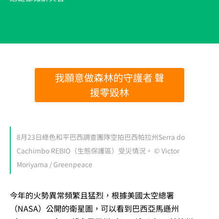
我願意做森林的守護者 聲
援零毀林
8月23日綠色和平巴西調查團隊空拍巴西帕拉州Serra do
Cachimbo REBIO（生態保護區）受災情況。 © Victor
Moriyama / Greenpeace
今年的火勢異常頻繁且猛烈，根據美國太空總署
（NASA）公開的衛星圖，可以看到巴西亞馬遜州