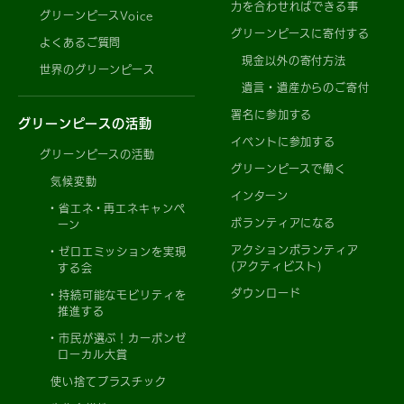
力を合わせればできる事
グリーンピースVoice
グリーンピースに寄付する
よくあるご質問
現金以外の寄付方法
世界のグリーンピース
遺言・遺産からのご寄付
署名に参加する
グリーンピースの活動
イベントに参加する
グリーンピースの活動
グリーンピースで働く
気候変動
インターン
省エネ・再エネキャンペ
ボランティアになる
ーン
アクションボランティア
ゼロエミッションを実現
(アクティビスト)
する会
ダウンロード
持続可能なモビリティを
推進する
市民が選ぶ！カーボンゼ
ローカル大賞
使い捨てプラスチック