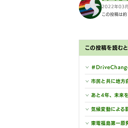
2022年03
この投稿は約
この投稿を読む
＃DriveCha
市民と共に地方
あと4年、未来
気候変動による
東電福島第一原