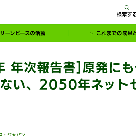
検索す
リーンピースの活動
これまでの成果
サポーターとともに実現してきた変化
1年 年次報告書]原発に
ない、2050年ネット
ス・ジャパン