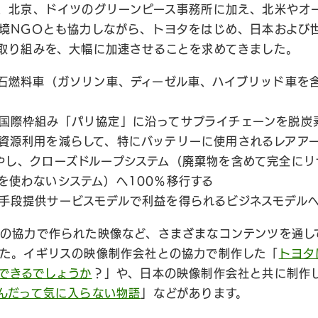
、北京、ドイツのグリーンピース事務所に加え、北米やオ
境NGOとも協力しながら、トヨタをはじめ、日本および
取り組みを、大幅に加速させることを求めてきました。
化石燃料車（ガソリン車、ディーゼル車、ハイブリッド車を
国際枠組み「パリ協定」に沿ってサプライチェーンを脱炭
資源利用を減らして、特にバッテリーに使用されるレアア
やし、クローズドループシステム（廃棄物を含めて完全にリ
を使わないシステム）へ100％移行する
手段提供サービスモデルで利益を得られるビジネスモデル
の協力で作られた映像など、さまざまなコンテンツを通し
た。イギリスの映像制作会社との協力で制作した「
トヨタ
できるでしょうか
？」や、日本の映像制作会社と共に制作
んだって気に入らない物語
」などがあります。