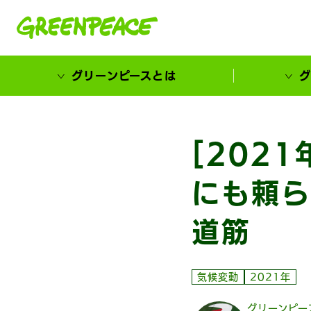
本文へ移動
グリーンピースとは
グ
市民が選ぶ！カーボンゼローカル大賞
[202
にも頼ら
道筋
気候変動
2021年
グリーンピー