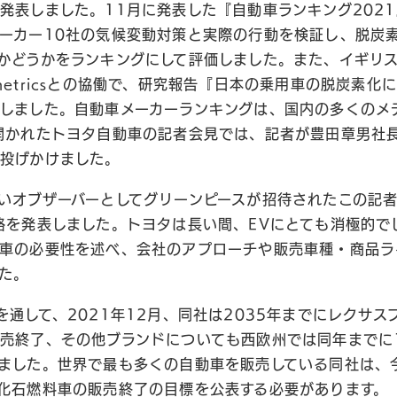
発表しました。11月に発表した『自動車ランキング2021
ーカー10社の気候変動対策と実際の行動を検証し、脱炭
かどうかをランキングにして評価しました。また、イギリ
conometricsとの協働で、研究報告『日本の乗用車の脱炭素
しました。自動車メーカーランキングは、国内の多くのメ
開かれたトヨタ自動車の記者会見では、記者が豊田章男社
投げかけました。
いオブザーバーとしてグリーンピースが招待されたこの記
略を発表しました。トヨタは長い間、EVにとても消極的で
車の必要性を述べ、会社のアプローチや販売車種・商品ラ
た。
を通して、2021年12月、同社は2035年までにレクサス
売終了、その他ブランドについても西欧州では同年までに
ました。世界で最も多くの自動車を販売している同社は、
化石燃料車の販売終了の目標を公表する必要があります。