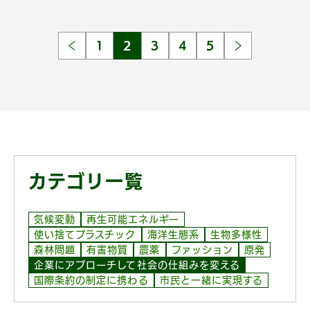
1
2
3
4
5
カテゴリ一覧
気候変動
再生可能エネルギー
使い捨てプラスチック
海洋生態系
生物多様性
森林問題
有害物質
農薬
ファッション
原発
企業にアプローチして社会の仕組みを変える
国際条約の制定に携わる
市民と一緒に実現する