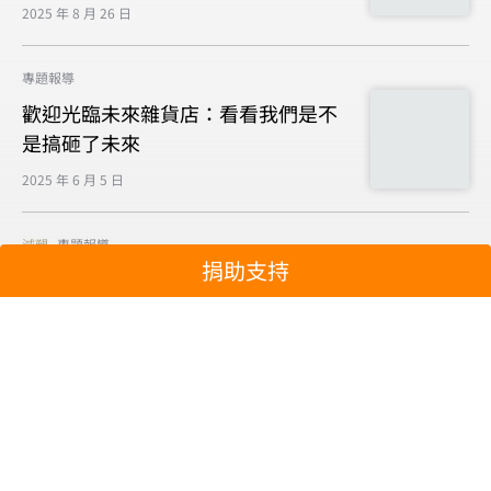
2025 年 8 月 26 日
專題報導
歡迎光臨未來雜貨店：看看我們是不
是搞砸了未來
2025 年 6 月 5 日
減塑
專題報導
捐助支持
從揭露在地污染，走向國際談判：
2024年綠色和平減塑倡議跨越疆界
2024 年 12 月 23 日
顯示更多