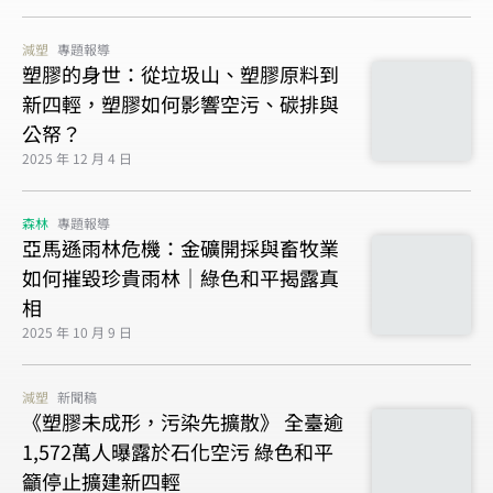
減塑
專題報導
塑膠的身世：從垃圾山、塑膠原料到
新四輕，塑膠如何影響空污、碳排與
公帑？
2025 年 12 月 4 日
森林
專題報導
亞馬遜雨林危機：金礦開採與畜牧業
如何摧毀珍貴雨林｜綠色和平揭露真
相
2025 年 10 月 9 日
減塑
新聞稿
《塑膠未成形，污染先擴散》 全臺逾
1,572萬人曝露於石化空污 綠色和平
籲停止擴建新四輕