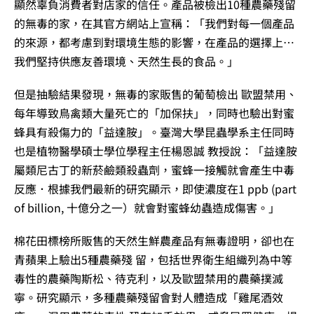
顯然辜負消費者對店家的信任。產品被檢出10種農藥殘留
的無毒的家，在其官方網站上宣稱：「我們對每一個產品
的來源，都考慮到對環境生態的影響，在產品的選擇上…
我們堅持供應友善環境、天然生長的食品。」
但是抽驗結果發現，無毒的家販售的葡萄檢出 歐盟禁用、
每年導致鳥禽類大量死亡的「加保扶」，同時也驗出對蜜
蜂具有殺傷力的「益達胺」。臺灣大學昆蟲學系主任同時
也是植物醫學碩士學位學程主任楊恩誠 教授說：「益達胺
屬類尼古丁的新菸鹼類殺蟲劑，蜜蜂一接觸就會產生中毒
反應．根據我們最新的研究顯示，即使濃度在1 ppb (part
of billion, 十億分之一）就會對蜜蜂幼蟲造成傷害。」
棉花田標榜所販售的天然生鮮農產品有無毒證明，卻也在
青蘋果上驗出5種農藥殘 留，包括世界衛生組織列為中等
毒性的農藥陶斯松、待克利，以及歐盟禁用的農藥撲滅
寧。研究顯示，多種農藥殘留會對人體造成「雞尾酒效