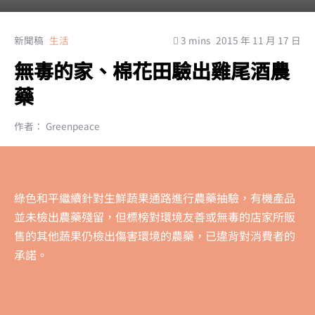
新聞稿
生活
3 mins
2015 年 11 月 17 日
無毒的家、棉花田驗出雞尾酒農
藥
作者： Greenpeace
綠色和平繼續針對生鮮蔬果通路進行農藥抽驗，有機產品
並未檢出農藥殘留，但標榜對環境友善或無毒的店家所販
售的其他蔬果仍檢出傷害環境的農藥，已違背對消費者的
承諾。