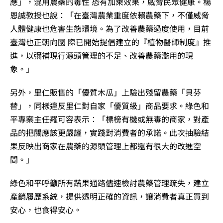
應」，混用農藥的毒性 恐有加乘效果，威脅民眾健康。楊
恩誠教授也說：「在臺灣農業重度依賴農藥下，不僅威脅
人體健康也危害生態環境。為了改善農藥過度使用，目前
臺灣也正朝向國 際已開始提倡建立的『植物醫師制度』推
進，以彌補現行源頭管理的不足、改善農藥濫用的現
象。」
另外，里仁販售的「優質木瓜」上驗出殘留農藥「貝芬
替」，同樣違反里仁對自家「優質級」商品要求。綠色和
平專案主任羅可容表示：「標榜有機或無毒的商家，對產
品的把關應該更嚴謹，實踐對消費者的承諾。此次抽驗結
果反映出商家在農藥的源頭管理上都還有很大的改進空
間。」
綠色和平呼籲所有蔬果通路儘速檢討農藥管理疏失，建立
產銷履歷系統，提供透明正確的資訊，讓消費者真正買到
安心，也食得安心。