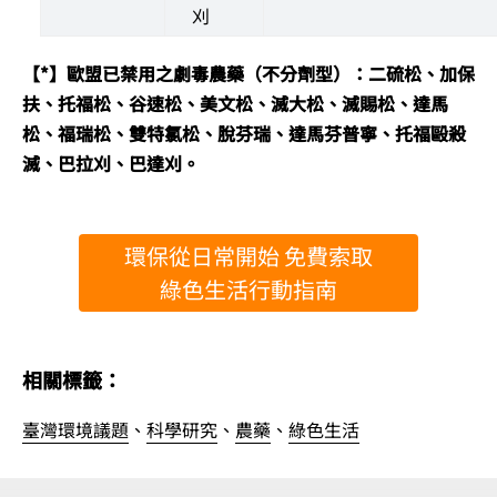
刈
【*】歐盟已禁用之劇毒農藥（不分劑型）：二硫松、加保
扶、托福松、谷速松、美文松、滅大松、滅賜松、達馬
松、福瑞松、雙特氯松、脫芬瑞、達馬芬普寧、托福毆殺
滅、巴拉刈、巴達刈。
環保從日常開始 免費索取
綠色生活行動指南
相關標籤：
臺灣環境議題
、
科學研究
、
農藥
、
綠色生活