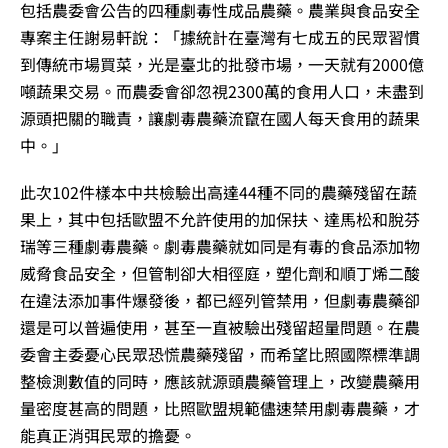
包括農委會公告的四種劇毒性成品農藥。農業與食品安全
專案主任謝易軒說：「據統計在臺灣有七成五的民眾習慣
到傳統市場買菜，光是臺北的批發市場，一天就有2000億
噸蔬果交易。而農委會卻忽視2300萬的食用人口，未盡到
源頭把關的職責，讓劇毒農藥流竄在國人每天食用的蔬果
中。」
此次102件樣本中共檢驗出高達44種不同的農藥殘留在蔬
果上，其中包括歐盟不允許使用的加保扶、達馬松和脫芬
瑞等三種劇毒農藥。劇毒農藥就如同是有毒的食品添加物
威脅食品安全，但管制卻大相徑庭，塑化劑和順丁烯二酸
在違法添加事件爆發後，都已經列管禁用，但劇毒農藥卻
還是可以普遍使用，甚至一直被驗出殘留超量問題。在農
委會主委憂心民眾恐慌農藥殘留，而希望比照國際標準調
整檢測數值的同時，應該就源頭農藥管理上，改變農藥用
量密度甚高的問題，比照歐盟規範儘速禁用劇毒農藥，才
能真正消弭民眾的擔憂。