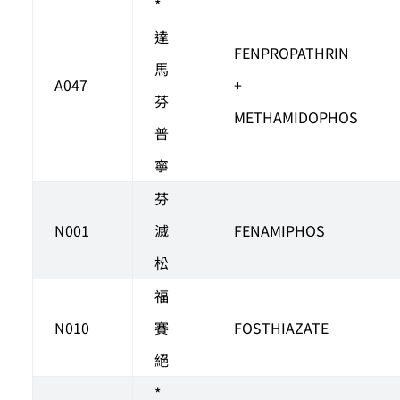
*
達
FENPROPATHRIN
馬
A047
+
芬
METHAMIDOPHOS
普
寧
芬
N001
滅
FENAMIPHOS
松
福
N010
賽
FOSTHIAZATE
絕
*