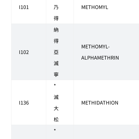
I101
乃
METHOMYL
得
納
得
METHOMYL-
I102
亞
ALPHAMETHRIN
滅
寧
*
滅
I136
METHIDATHION
大
松
*