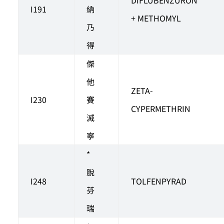
I191
納
+ METHOMYL
乃
得
傑
他
ZETA-
I230
賽
CYPERMETHRIN
滅
寧
*
脫
I248
TOLFENPYRAD
芬
瑞