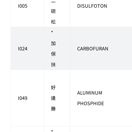
二
I005
DISULFOTON
硫
松
*
加
I024
CARBOFURAN
保
扶
好
ALUMINUM
I049
達
PHOSPHIDE
勝
*