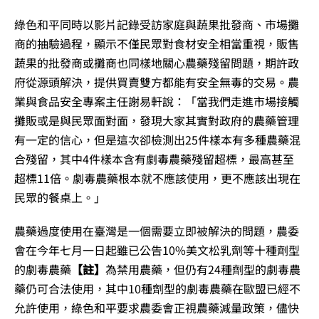
綠色和平同時以影片記錄受訪家庭與蔬果批發商、市場攤
商的抽驗過程，顯示不僅民眾對食材安全相當重視，販售
蔬果的批發商或攤商也同樣地關心農藥殘留問題，期許政
府從源頭解決，提供買賣雙方都能有安全無毒的交易。農
業與食品安全專案主任謝易軒說：「當我們走進市場接觸
攤販或是與民眾面對面，發現大家其實對政府的農藥管理
有一定的信心，但是這次卻檢測出25件樣本有多種農藥混
合殘留，其中4件樣本含有劇毒農藥殘留超標，最高甚至
超標11倍。劇毒農藥根本就不應該使用，更不應該出現在
民眾的餐桌上。」
農藥過度使用在臺灣是一個需要立即被解決的問題，農委
會在今年七月一日起雖已公告10%美文松乳劑等十種劑型
的劇毒農藥
【註】
為禁用農藥，但仍有24種劑型的劇毒農
藥仍可合法使用，其中10種劑型的劇毒農藥在歐盟已經不
允許使用，綠色和平要求農委會正視農藥減量政策，儘快