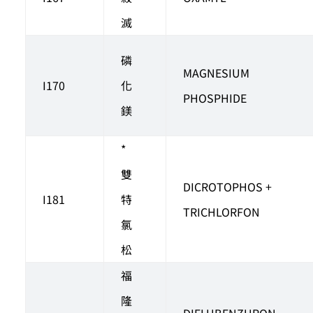
滅
磷
MAGNESIUM
I170
化
PHOSPHIDE
鎂
*
雙
DICROTOPHOS +
I181
特
TRICHLORFON
氯
松
福
隆
DIFLUBENZURON