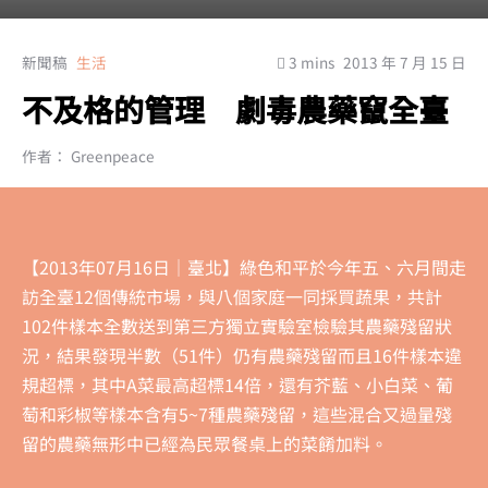
新聞稿
生活
3 mins
2013 年 7 月 15 日
不及格的管理 劇毒農藥竄全臺
作者： Greenpeace
【2013年07月16日│臺北】綠色和平於今年五、六月間走
訪全臺12個傳統市場，與八個家庭一同採買蔬果，共計
102件樣本全數送到第三方獨立實驗室檢驗其農藥殘留狀
況，結果發現半數（51件）仍有農藥殘留而且16件樣本違
規超標，其中A菜最高超標14倍，還有芥藍、小白菜、葡
萄和彩椒等樣本含有5~7種農藥殘留，這些混合又過量殘
留的農藥無形中已經為民眾餐桌上的菜餚加料。