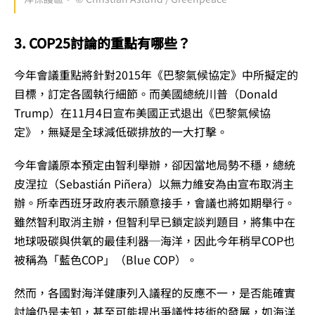
3. COP25討論的重點有哪些？
今年會議重點將針對2015年《巴黎氣候協定》中所擬定的
目標，訂定各國執行細節。而美國總統川普（Donald
Trump）在11月4日宣布美國正式退出《巴黎氣候協
定》，無疑是全球減低碳排放的一大打擊。
今年會議原本預定由智利舉辦，卻因當地局勢不穩，總統
皮涅拉（Sebastián Piñera）以無力維安為由宣布取消主
辦。所幸西班牙政府表示願意接手，會議也將如期舉行。
雖然智利取消主辦，但智利早已鎖定談判題目，將集中在
地球吸碳與供氧的最佳利器─海洋，因此今年稍早COP也
被稱為「藍色COP」（Blue COP）。
然而，各國對海洋健康列入議程的反應不一，是否能確實
討論仍是未知，甚至可能提出爭議性技術的發展，如海洋