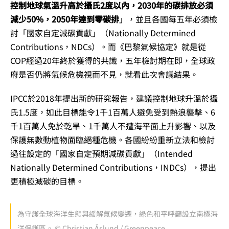
控制地球氣溫升高於攝氏2度以內，2030年的碳排放必須
減少50%，2050年達到零碳排
」，並且各國每五年必須檢
討「國家自定減碳貢獻」（Nationally Determined
Contributions，NDCs）。而《巴黎氣候協定》就是從
COP經過20年終於獲得的共識，五年檢討期在即，全球政
府是否仍將氣候危機視而不見，就看此次會議結果。
IPCC於2018年提出新的研究報告，建議控制地球升溫於攝
氏1.5度，如此目標能令1千1百萬人避免受到熱浪襲擊、6
千1百萬人免於乾旱、1千萬人不遭海平面上升影響、以及
保護無數動植物面臨絕種危機。各國紛紛重新立法和檢討
過往設定的「國家自定預期減碳貢獻」（Intended
Nationally Determined Contributions，INDCs），提出
更積極減碳的目標。
為守護全球海洋生態與緩解氣候變遷，綠色和平呼籲設立南極海
洋保護區。 © Christian Åslund / Greenpeace