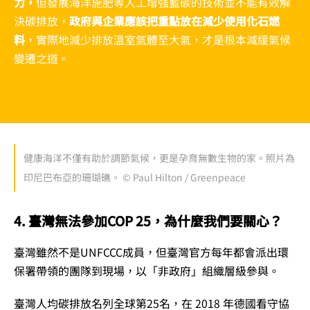
力，
但發展海洋施肥等人工增强藍碳的技術並不能有效解
決碳排放，
政府與企業應該把重點放在減少使用化石燃
料
，實際地減少排放溫室氣體至大氣，才是根本減緩氣候
變遷之道。
健康海洋不僅有助於調節氣候，更是孕育無數生物的家。照片為
印尼巴布亞的珊瑚礁。 © Paul Hilton / Greenpeace
4. 臺灣無法參加COP 25，為什麼我們要關心？
臺灣雖然不是UNFCCC成員，但臺灣官方每年都會派出環
保署帶領的團隊到現場，以「非政府」組織層級參與。
臺灣人均碳排放名列全球第25名，在 2018 年德國看守協