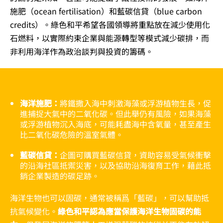
施肥（ocean fertilisation）和藍碳信貸（blue carbon
credits）。綠色和平希望各國領導將重點放在減少使用化
石燃料，以實際約束企業與能源轉型等模式減少碳排，而
非利用海洋作為政治談判與投資的籌碼。
海洋施肥：
將鐵撒入海中刺激海藻或浮游植物生長，促
進捕捉大氣中的二氧化碳。但此舉仍有風險，如果海藻
或浮游植物沉入海底，可能耗盡海中含氧量，甚至產生
比二氧化碳危險的溫室氣體。
藍碳信貸：
企圖可購買藍碳信貸，資助容易受氣候衝擊
的沿海社區抵禦災害，以及協助沿海復育工作，藉此抵
銷企業製造的碳足跡。
海洋生物也可以固碳，通常被稱爲「藍碳」，可以幫助抵
抗氣候變化。
綠色和平認為應當保護海洋生物固碳的能