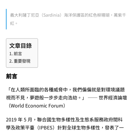
義大利薩丁尼亞（Sardinia）海洋保護區的紅色柳珊瑚，萬紫千
紅。
文章目錄
前言
重要發現
前言
「在人類所面臨的各種威脅中，我們偏偏就是對環境議題
視而不見，夢遊般一步步走向浩劫。」 ── 世界經濟論壇
（World Economic Forum）
2019 年 5 月，聯合國生物多樣性及生態系服務政府間科
學及政策平臺（IPBES）針對全球生物多樣性，發表了一