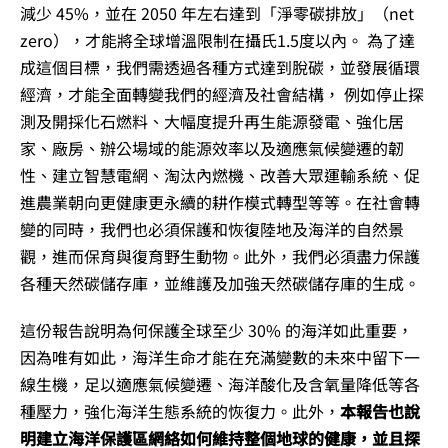
減少 45%，並在 2050 年左右達到「淨零碳排放」（net
zero），才能將全球增溫限制在攝氏1.5度以內。 為了達
成這個目標，我們需透過各種方式達到脫碳，並發展循環
經濟，才能全面轉變我們的經濟及社會結構， 例如停止探
測及開採化石燃料、大幅度提升再生能源發電、強化居
家、廠房、辦公場域的能源效率以及適應氣候變遷的韌
性、建立智慧電網、淘汰內燃機、改善大眾運輸系統、促
進農業朝向更健康更永續的耕作模式轉型等等。在社會轉
變的同時，我們也必須保護和恢復陸地及海洋的自然景
觀，進而保育與復育野生動物。此外，我們必須盡力保護
各種天然碳儲存庫，並維護及加強天然碳儲存庫的生成。
這份報告說明為何保護全球至少 30% 的海洋如此重要，
因為唯有如此，海洋生命才能在充滿變數的未來中留下一
線生機，足以適應氣候變遷、海洋酸化及含氧量降低等各
種壓力，強化海洋生態系統的恢復力。此外，
本報告也說
明建立海洋保護區網絡如何維持整個地球的健康，並且探