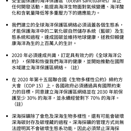
受全面保護的海洋保護區（ocean sanctuaries）禁止
任何開發活動，能提高海洋生物面對氣候變遷、海洋酸
化和含氧量降低等多重壓力下的適應能力。
我們建立的全球海洋保護區網絡必須涵蓋各個生態系，
才能保護海洋中的二氧化碳自然儲存系統（藍碳）及生
態系統和過程，達成固碳並維持地球健康，拯救仰賴健
康海洋為生的上百萬人的生計。
2020 年必須達成共識，訂定具有效力的《全球海洋公
約》，保障和恢復我們海洋的健康，並開始推動在國際
水域建立海洋保護區網絡。
（註）
在 2020 年第十五屆聯合國《生物多樣性公約》締約方
大會（COP 15）上，各國政府必須通過具有國際約束
力的目標，同意建立海洋保護區網絡並在 2030 年前保
護至少 30% 的海洋，並永續經營剩下 70% 的海洋。
（註）
深海採礦除了會危及深海生物多樣性，還有可能會破壞
深海碳封存及碳埋藏的過程。深海採礦的管理方式尚無
法證明其不會破壞生態系功能，因此必須禁止深海採