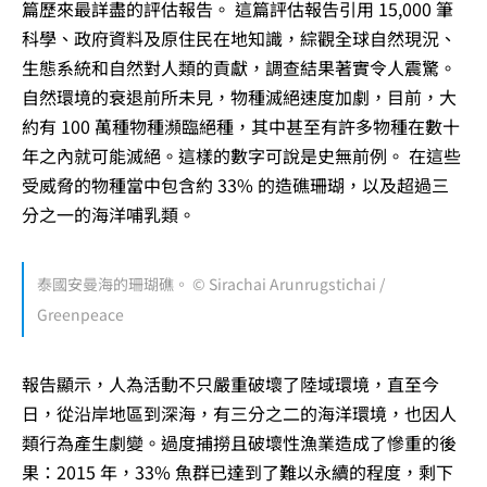
篇歷來最詳盡的評估報告。 這篇評估報告引用 15,000 筆
科學、政府資料及原住民在地知識，綜觀全球自然現況、
生態系統和自然對人類的貢獻，調查結果著實令人震驚。
自然環境的衰退前所未見，物種滅絕速度加劇，目前，大
約有 100 萬種物種瀕臨絕種，其中甚至有許多物種在數十
年之內就可能滅絕。這樣的數字可說是史無前例。 在這些
受威脅的物種當中包含約 33% 的造礁珊瑚，以及超過三
分之一的海洋哺乳類。
泰國安曼海的珊瑚礁。 © Sirachai Arunrugstichai /
Greenpeace
報告顯示，人為活動不只嚴重破壞了陸域環境，直至今
日，從沿岸地區到深海，有三分之二的海洋環境，也因人
類行為產生劇變。過度捕撈且破壞性漁業造成了慘重的後
果：2015 年，33% 魚群已達到了難以永續的程度，剩下