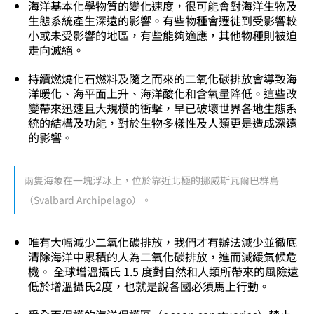
海洋基本化學物質的變化速度，很可能會對海洋生物及
生態系統產生深遠的影響。有些物種會遷徙到受影響較
小或未受影響的地區，有些能夠適應，其他物種則被迫
走向滅絕。
持續燃燒化石燃料及隨之而來的二氧化碳排放會導致海
洋暖化、海平面上升、海洋酸化和含氧量降低。這些改
變帶來迅速且大規模的衝擊，早已破壞世界各地生態系
統的結構及功能，對於生物多樣性及人類更是造成深遠
的影響。
兩隻海象在一塊浮冰上，位於靠近北極的挪威斯瓦爾巴群島
（Svalbard Archipelago）。
唯有大幅減少二氧化碳排放，我們才有辦法減少並徹底
清除海洋中累積的人為二氧化碳排放，進而減緩氣候危
機。 全球增溫攝氏 1.5 度對自然和人類所帶來的風險遠
低於增溫攝氏2度，也就是說各國必須馬上行動。