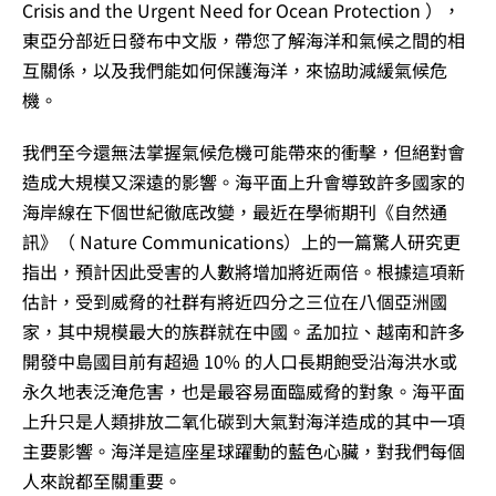
Crisis and the Urgent Need for Ocean Protection ），
東亞分部近日發布中文版，帶您了解海洋和氣候之間的相
互關係，以及我們能如何保護海洋，來協助減緩氣候危
機。
我們至今還無法掌握氣候危機可能帶來的衝擊，但絕對會
造成大規模又深遠的影響。海平面上升會導致許多國家的
海岸線在下個世紀徹底改變，最近在學術期刊《自然通
訊》（ Nature Communications）上的一篇驚人研究更
指出，預計因此受害的人數將增加將近兩倍。根據這項新
估計，受到威脅的社群有將近四分之三位在八個亞洲國
家，其中規模最大的族群就在中國。孟加拉、越南和許多
開發中島國目前有超過 10% 的人口長期飽受沿海洪水或
永久地表泛淹危害，也是最容易面臨威脅的對象。海平面
上升只是人類排放二氧化碳到大氣對海洋造成的其中一項
主要影響。海洋是這座星球躍動的藍色心臟，對我們每個
人來說都至關重要。