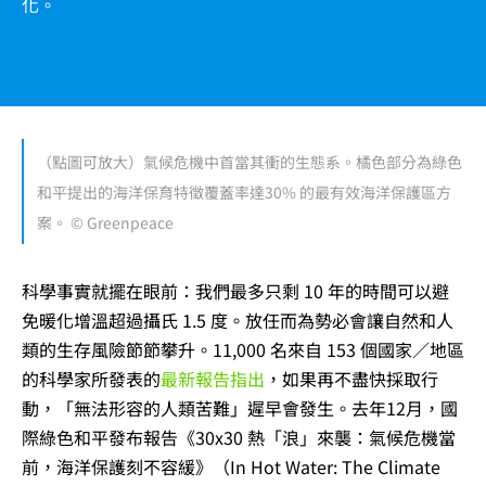
化。
（點圖可放大）氣候危機中首當其衝的生態系。橘色部分為綠色
和平提出的海洋保育特徵覆蓋率達30% 的最有效海洋保護區方
案。 © Greenpeace
科學事實就擺在眼前：我們最多只剩 10 年的時間可以避
免暖化增溫超過攝氏 1.5 度。放任而為勢必會讓自然和人
類的生存風險節節攀升。11,000 名來自 153 個國家／地區
的科學家所發表的
最新報告指出
，如果再不盡快採取行
動，「無法形容的人類苦難」遲早會發生。去年12月，國
際綠色和平發布報告《30x30 熱「浪」來襲：氣候危機當
前，海洋保護刻不容緩》（In Hot Water: The Climate