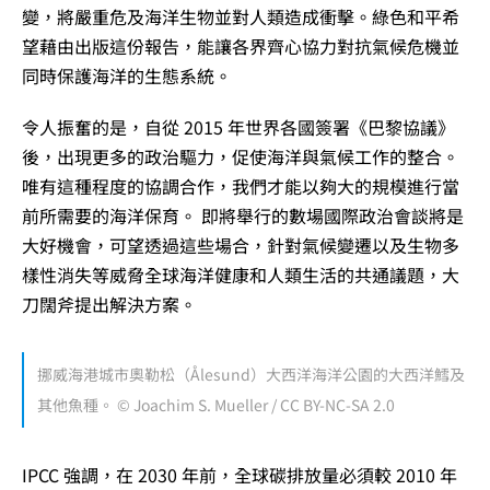
變，將嚴重危及海洋生物並對人類造成衝擊。綠色和平希
望藉由出版這份報告，能讓各界齊心協力對抗氣候危機並
同時保護海洋的生態系統。
令人振奮的是，自從 2015 年世界各國簽署《巴黎協議》
後，出現更多的政治驅力，促使海洋與氣候工作的整合。
唯有這種程度的協調合作，我們才能以夠大的規模進行當
前所需要的海洋保育。 即將舉行的數場國際政治會談將是
大好機會，可望透過這些場合，針對氣候變遷以及生物多
樣性消失等威脅全球海洋健康和人類生活的共通議題，大
刀闊斧提出解決方案。
挪威海港城市奧勒松（Ålesund）大西洋海洋公園的大西洋鱈及
其他魚種。 © Joachim S. Mueller / CC BY-NC-SA 2.0
IPCC 強調，在 2030 年前，全球碳排放量必須較 2010 年