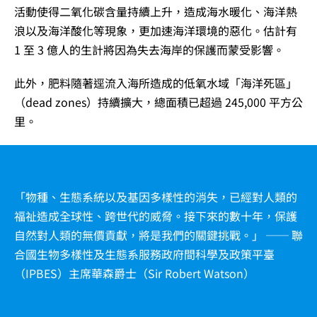
活動使得二氧化碳含量持續上升，造成海水暖化、海洋熱
浪以及海洋酸化等現象，更加速海洋環境的惡化。估計有
1 至 3 億人的生計將因為失去海岸的保護而蒙受影響。
此外，肥料隨著逕流入海所造成的低氧水域「海洋死區」
（dead zones）持續擴大，總面積已超過 245,000 平方公
里。
「物種、生態系統以及基因多樣性的消失，已經對人類的
福祉造成全球性、跨世代的威脅。接下來的數十年，保護
自然對人類的無價貢獻，將是我們的關鍵挑戰。」 ── 聯
合國生物多樣性及生態系服務政府間科學及政策平臺
（IPBES）主席華森爵士（Sir Robert Watson）