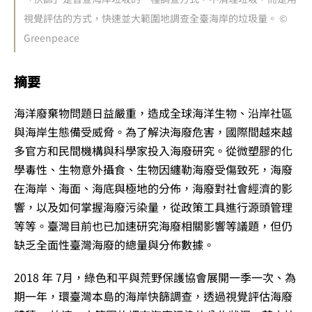
視覺評估的方式，快速並大範圍地調查全臺海岸的垃圾量。 ©
Greenpeace
摘要
海洋廢棄物問題日益嚴重，造成全球海洋生物、沿岸社區
與海岸生態備受威脅。為了解決海廢危害，國際間越來越
多官方和民間機構與科學家投入海廢研究。從微塑膠的化
學毒性、生物意外攝食、生物因纏勒海廢受傷致死，海廢
在海岸、海面、海底與極地的分佈，海廢對社會經濟的影
響，以及如何掌握海廢污染量，從政策工具進行源頭管理
等等。臺灣目前也已加速研究海廢相關影響等議題，但仍
缺乏全面性臺灣海廢的總量與分佈數據。
2018 年 7月，綠色和平與荒野保護協會展開一季一次、為
期一年，環臺灣本島的海岸快篩調查，透過視覺評估海廢