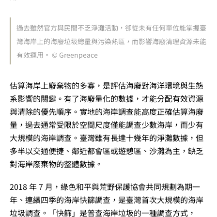
過去雖然官方與民間不乏淨灘活動，卻從未有任何單位能掌握臺
灣海岸上的海廢垃圾總量與污染熱區，而影響海廢清理資源未能
有效運用。 © Greenpeace
估算海岸上廢棄物的多寡，是評估海廢對海洋環境與生態
系影響的關鍵。有了海廢量化的數據，才能分配有效資源
與清除的優先順序。實地的海岸調查能高度正確估算海廢
量，過去通常受限於空間尺度僅能調查少數海岸，而少有
大規模的海岸調查。臺灣雖有長達十幾年的淨灘數據，但
多半以交通便捷、鄰近都會區或遊憩區、沙灘為主，缺乏
對海岸廢棄物的整體數據。
2018 年 7 月，綠色和平與荒野保護協會共同規劃為期一
年、連續四季的海岸快篩調查，是臺灣首次大規模的海岸
垃圾調查。「快篩」是普查海岸垃圾的一種調查方式，