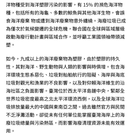
洋物種受到海洋塑膠污染的影響，有 15% 的瀕危海洋物
種，包括所有的海龜、多數的鯨魚與其他海洋生物，會誤
食海洋廢棄 物或遭到海洋廢棄物意外纏繞。海廢垃圾已成
為僅次於氣候變遷的全球危機，聯合國在全球與區域層級
啟動海廢行動計畫與區域合作，並呼籲工業國領袖帶頭減
塑。
如今，九成以上的海洋廢棄物為塑膠，由於塑膠的持久
性，其對海洋、野生動物與人類的影響與時俱增。包含海
洋環境生態系惡化、垃圾對船舶航行的阻礙、海岸與海底
垃圾對觀光和漁業的不良影響，以及對仰賴海洋維生的沿
海社區之負面影響。臺灣位於西太平洋島鏈中央，緊鄰全
世界垃圾密度最高之北太平洋環流西側，以及全球海洋垃
圾排放量最大的中國與東南亞之間。過去雖然官方與民間
不乏淨灘活動，卻從未有任何單位能掌握臺灣海岸上的海
廢垃圾總量與污染熱區，而影響海廢清理資源未能有效運
用。