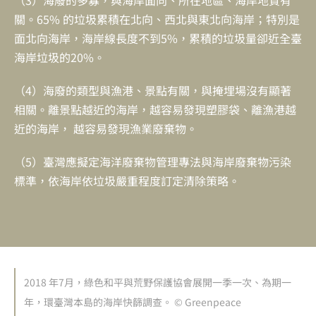
關。65% 的垃圾累積在北向、西北與東北向海岸；特別是
面北向海岸，海岸線長度不到5%，累積的垃圾量卻近全臺
海岸垃圾的20%。
（4）海廢的類型與漁港、景點有關，與掩埋場沒有顯著
相關。離景點越近的海岸，越容易發現塑膠袋、離漁港越
近的海岸， 越容易發現漁業廢棄物。
（5）臺灣應擬定海洋廢棄物管理專法與海岸廢棄物污染
標準，依海岸依垃圾嚴重程度訂定清除策略。
2018 年7月，綠色和平與荒野保護協會展開一季一次、為期一
年，環臺灣本島的海岸快篩調查。 © Greenpeace