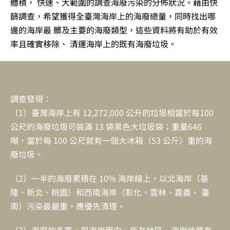
體積， 快速、大範圍的調查海廢污染的分佈狀況。藉由快
篩調查，希望獲得全臺灣海岸上的海廢總量，同時找出哪
邊的海岸最 髒及主要的海廢類型，這些資料將有助於有效
率且確實移除、 清運海岸上的既有海廢垃圾。
調查發現：
（1）臺灣海岸上有 12,272,000 公升的垃圾相當於每100
公尺的海廢垃圾可裝滿 13 袋黑色大垃圾袋；重量646
噸，當於每 100 公尺就有一個大冰箱（53 公斤）重的海
廢垃圾。
（2）一半的海廢累積在 10% 海岸線上，以北海岸（基
隆、新北、桃園）和西南海岸（彰化、雲林、嘉義、 臺
南）污染最嚴重，應優先清理。
（3）海廢的多寡，與海岸面向、所在地區、海岸地質有