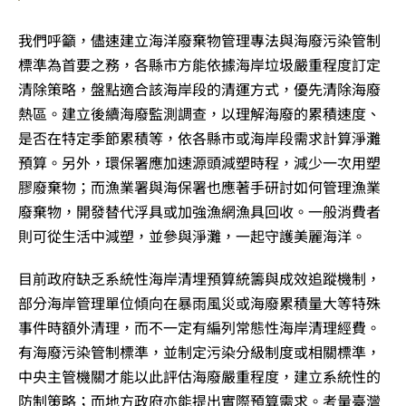
我們呼籲，儘速建立海洋廢棄物管理專法與海廢污染管制
標準為首要之務，各縣市方能依據海岸垃圾嚴重程度訂定
清除策略，盤點適合該海岸段的清運方式，優先清除海廢
熱區。建立後續海廢監測調查，以理解海廢的累積速度、
是否在特定季節累積等，依各縣市或海岸段需求計算淨灘
預算。另外，環保署應加速源頭減塑時程，減少一次用塑
膠廢棄物；而漁業署與海保署也應著手研討如何管理漁業
廢棄物，開發替代浮具或加強漁網漁具回收。一般消費者
則可從生活中減塑，並參與淨灘，一起守護美麗海洋。
目前政府缺乏系統性海岸清埋預算統籌與成效追蹤機制，
部分海岸管理單位傾向在暴雨風災或海廢累積量大等特殊
事件時額外清理，而不一定有編列常態性海岸清理經費。
有海廢污染管制標準，並制定污染分級制度或相關標準，
中央主管機關才能以此評估海廢嚴重程度，建立系統性的
防制策略；而地方政府亦能提出實際預算需求。考量臺灣