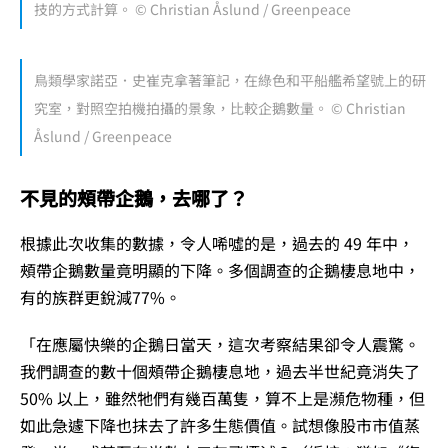
技的方式計算。 © Christian Åslund / Greenpeace
鳥類學家諾亞．史崔克拿著筆記，在綠色和平船艦希望號上的研
究室，對照空拍機拍攝的景象，比較企鵝數量。 © Christian
Åslund / Greenpeace
不見的頰帶企鵝，去哪了？
根據此次收集的數據，令人唏噓的是，過去的 49 年中，
頰帶企鵝數量竟明顯的下降。多個調查的企鵝棲息地中，
有的族群更銳減77%。
「在應屬快樂的企鵝日當天，這次考察結果卻令人震驚。
我們調查的數十個頰帶企鵝棲息地，過去半世紀竟消失了
50% 以上，雖然牠們有幾百萬隻，算不上是瀕危物種，但
如此急遽下降也抹去了許多生態價值。試想像股市市值蒸