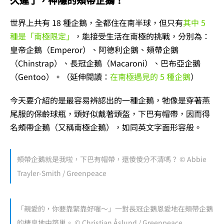
世界上共有 18 種企鵝，全都住在南半球，但只有
其中 5
種是「南極限定」
，能接受生活在南極的挑戰，分別為：
皇帝企鵝（Emperor）、阿德利企鵝、頰帶企鵝
（Chinstrap）、長冠企鵝（Macaroni）、巴布亞企鵝
（Gentoo）。（延伸閱讀：
在南極遇見的 5 種企鵝
）
今天要介紹的是最容易辨認出的一種企鵝，牠像是穿著燕
尾服的保齡球瓶，頭好似戴著頭盔，下巴有帽帶，因而得
名頰帶企鵝（又稱南極企鵝），如同英文字面形容般。
頰帶企鵝就是我啦，下巴有帽帶，還傻傻分不清嗎？ © Abbie
Trayler-Smith / Greenpeace
「親愛的，你要靠緊靠好喔～」一對長冠企鵝恩愛地在頰帶企鵝
的棲息地中築巢。 © Christian Åslund / Greenpeace