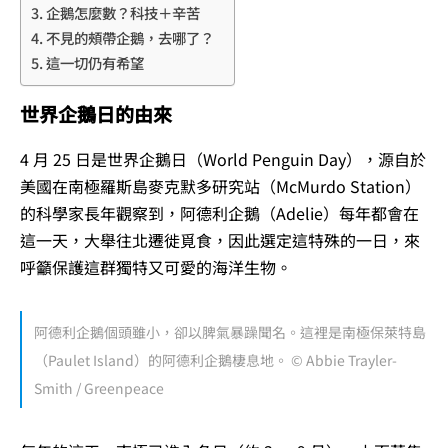
企鵝怎麼數？科技＋辛苦
不見的頰帶企鵝，去哪了？
這一切仍有希望
世界企鵝日的由來
4 月 25 日是世界企鵝日（World Penguin Day），源自於
美國在南極羅斯島麥克默多研究站（McMurdo Station）
的科學家長年觀察到，阿德利企鵝（Adelie）每年都會在
這一天，大舉往北遷徙覓食，因此選定這特殊的一日，來
呼籲保護這群獨特又可愛的海洋生物。
阿德利企鵝個頭雖小，卻以脾氣暴躁聞名。這裡是南極保萊特島
（Paulet Island）的阿德利企鵝棲息地。 © Abbie Trayler-
Smith / Greenpeace