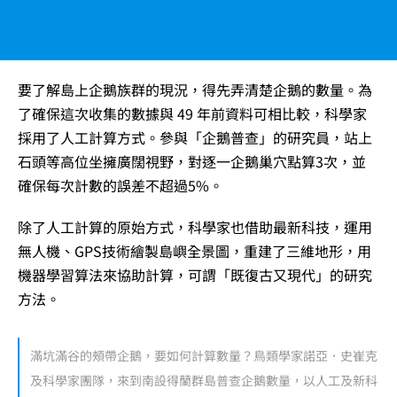
要了解島上企鵝族群的現況，得先弄清楚企鵝的數量。為
了確保這次收集的數據與 49 年前資料可相比較，科學家
採用了人工計算方式。參與「企鵝普查」的研究員，站上
石頭等高位坐擁廣闊視野，對逐一企鵝巢穴點算3次，並
確保每次計數的誤差不超過5%。
除了人工計算的原始方式，科學家也借助最新科技，運用
無人機、GPS技術繪製島嶼全景圖，重建了三維地形，用
機器學習算法來協助計算，可謂「既復古又現代」的研究
方法。
滿坑滿谷的頰帶企鵝，要如何計算數量？鳥類學家諾亞．史崔克
及科學家團隊，來到南設得蘭群島普查企鵝數量，以人工及新科