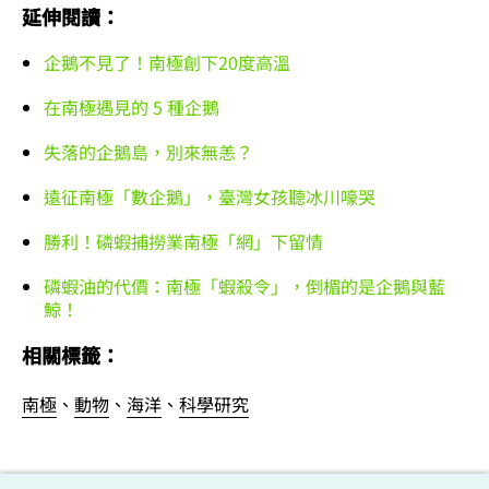
延伸閱讀：
企鵝不見了！南極創下20度高溫
在南極遇見的 5 種企鵝
失落的企鵝島，別來無恙？
遠征南極「數企鵝」，臺灣女孩聽冰川嚎哭
勝利！磷蝦捕撈業南極「網」下留情
磷蝦油的代價：南極「蝦殺令」，倒楣的是企鵝與藍
鯨！
相關標籤：
南極
、
動物
、
海洋
、
科學研究