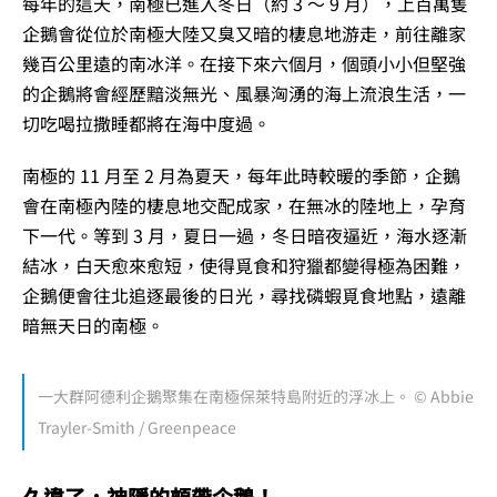
每年的這天，南極已進入冬日（約 3 ～ 9 月），上百萬隻
企鵝會從位於南極大陸又臭又暗的棲息地游走，前往離家
幾百公里遠的南冰洋。在接下來六個月，個頭小小但堅強
的企鵝將會經歷黯淡無光、風暴洶湧的海上流浪生活，一
切吃喝拉撒睡都將在海中度過。
南極的 11 月至 2 月為夏天，每年此時較暖的季節，企鵝
會在南極內陸的棲息地交配成家，在無冰的陸地上，孕育
下一代。等到 3 月，夏日一過，冬日暗夜逼近，海水逐漸
結冰，白天愈來愈短，使得覓食和狩獵都變得極為困難，
企鵝便會往北追逐最後的日光，尋找磷蝦覓食地點，遠離
暗無天日的南極。
一大群阿德利企鵝聚集在南極保萊特島附近的浮冰上。 © Abbie
Trayler-Smith / Greenpeace
久違了，神隱的頰帶企鵝！