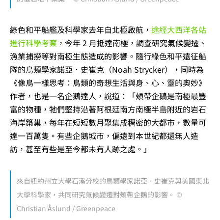
綠色和平船艦及科學家去年自北極啟航，
途經大西洋各站
進行科學考察
，今年 2 月抵達南極，調查研究氣候變遷、
漁業捕撈等對南極生態造成的影響。隨行綠色和平遠征船
隊的鳥類學家諾亞．史崔克（Noah Strycker），同時為
《像鳥一樣思考：鳥類的奇想生活與身、心、靈的奧妙》
作者，也是一名企鵝達人，說道：「頰帶企鵝是南極最豐
富的物種，牠們堅持沿著阿根廷南方南極半島附近的岩石
海岸築巢，每年在短短數月聚集成稠密的大都市，數量可
達一百萬隻。有些企鵝城市，偏遠到本世紀都還無人造
訪，甚至有些是至今都未有人跡之處。」
來自紐約州立大學石溪分校的鳥類學家諾亞．史崔克與美國東北
大學科學家，共同研究氣候變遷對頰帶企鵝的影響。 ©
Christian Åslund / Greenpeace