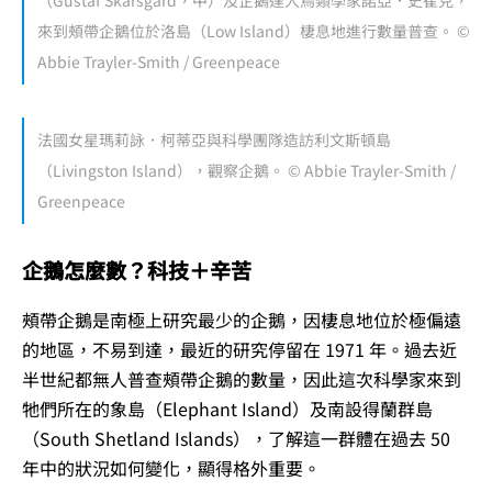
（Gustaf Skarsgård，中）及企鵝達人鳥類學家諾亞．史崔克，
來到頰帶企鵝位於洛島（Low Island）棲息地進行數量普查。 ©
Abbie Trayler-Smith / Greenpeace
法國女星瑪莉詠．柯蒂亞與科學團隊造訪利文斯頓島
（Livingston Island），觀察企鵝。 © Abbie Trayler-Smith /
Greenpeace
企鵝怎麼數？科技＋辛苦
頰帶企鵝是南極上研究最少的企鵝，因棲息地位於極偏遠
的地區，不易到達，最近的研究停留在 1971 年。過去近
半世紀都無人普查頰帶企鵝的數量，因此這次科學家來到
牠們所在的象島（Elephant Island）及南設得蘭群島
（South Shetland Islands），了解這一群體在過去 50
年中的狀況如何變化，顯得格外重要。