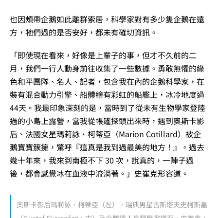
也因頰帶企鵝如此離群索居，科學家對有多少隻企鵝在遠
方，牠們過的是否安好，都未有確切資訊。
「即使現在看來，好像是上輩子的事，但才不久前的二
月，我們一行人動身前往收集了一些數據。勇敢無懼的綠
色和平團隊、名人、記者，包含我在內的企鵝科學家，在
裝有混合動力引擎、船體繪有彩虹的船艦上，冰冷地度過
44天。我最印象深刻的是，當時到了從未有生物學家登陸
過的小島上露營，當我從帳篷探頭出來時，遇到奧斯卡影
后、法國女星瑪莉詠．柯蒂亞（Marion Cotillard）被企
鵝寶寶簇擁，驚呼『這真是我到過最美的地方！』。過去
幾十年來，我來到南極不下 30 次，說真的，一陣子過
後，都會感覺冰在血液中流淌著。」史崔克形容道。
奧斯卡影后瑪莉詠．柯蒂亞（左）、瑞典男星古斯塔夫史柯斯嘉