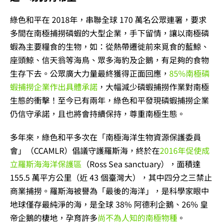
綠色和平在 2018年，串聯全球 170 萬名公眾連署，要求
多間在南極捕撈磷蝦的大型企業，手下留情，讓以南極磷
蝦為主要糧食的生物，如：從熱帶遷徙前來覓食的藍鯨、
座頭鯨、信天翁等海鳥、眾多海豹及企鵝，有足夠的食物
生存下去。公眾廣大力量最終獲得正面回應，
85%南極磷
蝦捕撈企業作出具體承諾
，大幅減少磷蝦捕撈作業對南極
生態的衝擊！至今已有兩年，綠色和平發現磷蝦捕撈企業
仍信守承諾，且也將會持續保持，尊重南極生態。
多年來，綠色和平多次在「南極海洋生物資源保護委員
會」（CCAMLR）倡議守護羅斯海，終於在
2016年促使成
立羅斯海海洋保護區
（Ross Sea sanctuary），面積達
155.5 萬平方公里（近 43 個臺灣大），其中四分之三禁止
商業捕撈。羅斯海被譽為「最後的海洋」，是科學家眼中
地球僅存最純淨的海，是全球 38% 阿德利企鵝、26% 皇
帝企鵝的棲地，孕育許多
尚不為人知的南極物種
。