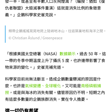
發一半，或甚至有半數人口灰飛煙滅？（編按：猶如《復
仇者聯盟》大毀滅事件重演）這就是消失比例的象徵意
義。」企鵝科學家史崔克說。
頰帶企鵝搖搖晃晃地爬上陡峭地冰山，往返築巢地和海洋之間。
© Christian Åslund / Greenpeace
「根據美國太空總署（NASA）
數據顯示
，過去 50 年，這
一帶的冬季中期溫度上升了攝氏 5 度，也許連帶影響了食
物來源的變化。」史崔克補充道。
科學家目前尚無法斷言，造成企鵝數量驟減的原因是什
麼，也許是
氣候變遷、全球暖化
，又可能是
南極磷蝦捕
撈
，或是與海冰的消失有關。儘管原因仍不明，短期之內
有這麼多數量的企鵝族群消失，實在令人擔憂。
這一切仍有希望