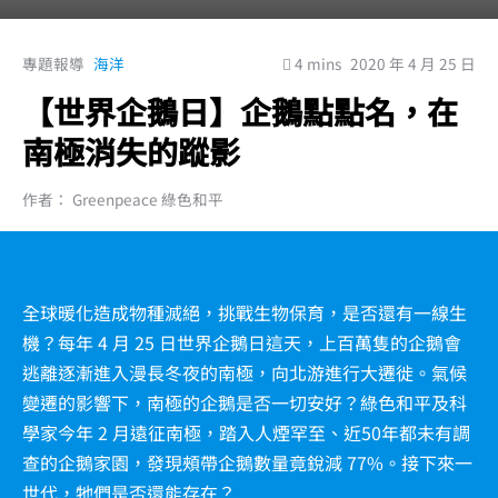
專題報導
海洋
4 mins
2020 年 4 月 25 日
【世界企鵝日】企鵝點點名，在
南極消失的蹤影
作者： Greenpeace 綠色和平
全球暖化造成物種滅絕，挑戰生物保育，是否還有一線生
機？每年 4 月 25 日世界企鵝日這天，上百萬隻的企鵝會
逃離逐漸進入漫長冬夜的南極，向北游進行大遷徙。氣候
變遷的影響下，南極的企鵝是否一切安好？綠色和平及科
學家今年 2 月遠征南極，踏入人煙罕至、近50年都未有調
查的企鵝家園，發現頰帶企鵝數量竟銳減 77%。接下來一
世代，牠們是否還能存在？