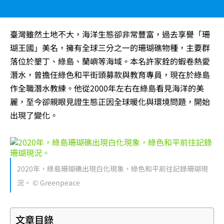
臺灣雖然土地不大，海洋生態卻非常豐富，過去享譽「珊
瑚王國」美名，擁有全球三分之一的珊瑚礁物種，主要群
落位於墾丁、綠島、蘭嶼等海域。本名許家銓的蝦卷熱愛
潛水，曾擔任綠色和平街頭募款與教育專員，現在於綠島
作全職潛水教練。他從2000年左右在綠島看見海洋的美
麗，至今卻親眼見證生態正因全球暖化與環境問題，開始
出現了變化。
2020年，綠島珊瑚礁出現白化現象，綠色和平前往記錄珊瑚現
況。 © Greenpeace
文章目錄