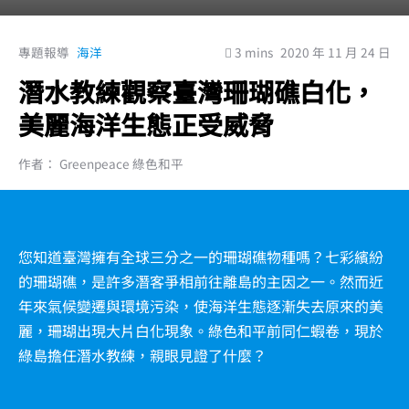
專題報導
海洋
3 mins
2020 年 11 月 24 日
潛水教練觀察臺灣珊瑚礁白化，
美麗海洋生態正受威脅
作者： Greenpeace 綠色和平
您知道臺灣擁有全球三分之一的珊瑚礁物種嗎？七彩繽紛
的珊瑚礁，是許多潛客爭相前往離島的主因之一。然而近
年來氣候變遷與環境污染，使海洋生態逐漸失去原來的美
麗，珊瑚出現大片白化現象。綠色和平前同仁蝦卷，現於
綠島擔任潛水教練，親眼見證了什麼？