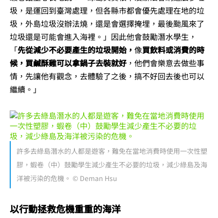
圾，是運回到臺灣處理，但各縣市都會優先處理在地的垃
圾，外島垃圾沒辦法燒，還是會選擇掩埋，最後颱風來了
垃圾還是可能會進入海裡。」因此他會鼓勵潛水學生，
「
先從減少不必要產生的垃圾開始，
像
買飲料或消費的時
候，買鹹酥雞可以拿鍋子去裝就好
，他們會樂意去做些事
情，先讓他有觀念，去體驗了之後，搞不好回去後也可以
繼續。」
許多去綠島潛水的人都是遊客，難免在當地消費時使用一次性塑
膠，蝦卷（中）鼓勵學生減少產生不必要的垃圾，減少綠島及海
洋被污染的危機。 © Deman Hsu
以行動拯救危機重重的海洋