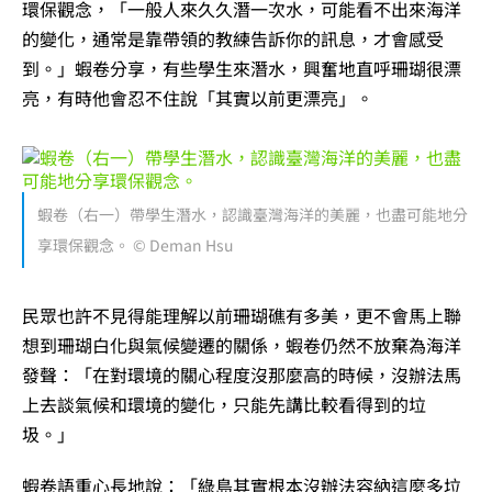
環保觀念，「一般人來久久潛一次水，可能看不出來海洋
的變化，通常是靠帶領的教練告訴你的訊息，才會感受
到。」蝦卷分享，有些學生來潛水，興奮地直呼珊瑚很漂
亮，有時他會忍不住說「其實以前更漂亮」。
蝦卷（右一）帶學生潛水，認識臺灣海洋的美麗，也盡可能地分
享環保觀念。 © Deman Hsu
民眾也許不見得能理解以前珊瑚礁有多美，更不會馬上聯
想到珊瑚白化與氣候變遷的關係，蝦卷仍然不放棄為海洋
發聲：「在對環境的關心程度沒那麼高的時候，沒辦法馬
上去談氣候和環境的變化，只能先講比較看得到的垃
圾。」
蝦卷語重心長地說：「綠島其實根本沒辦法容納這麼多垃