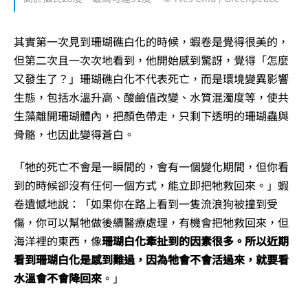
其實第一次見到珊瑚礁白化的時候，蝦卷是覺得很美的，
但第二次且一次次地看到，他開始感到驚訝，覺得「怎麼
又發生了？」珊瑚礁白化不代表死亡，而是環境變異影響
生態，包括水溫升高、酸鹼值改變、水質混濁度等，使共
生藻離開珊瑚體內，把顏色帶走，只剩下透明的珊瑚蟲與
骨骼，也因此變得蒼白。
「牠的死亡不會是一瞬間的，會有一個變化期間，但你看
到的時候卻沒有任何一個方式，能立即把牠救回來。」蝦
卷遺憾地說：「如果你在路上看到一隻流浪狗被撞到受
傷，你可以幫牠做後續醫療處理，有機會把牠救回來，但
海洋裡的東西，像
珊瑚白化牽扯到的因素很多。所以近期
看到珊瑚白化是感到難過，因為牠會不會活過來，就要看
水溫會不會降回來
。」