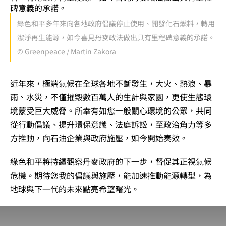
綠色和平多年來向各地政府倡議停止使用、開發化石燃料，轉用
潔淨再生能源，如今喜見丹麥政法做出具有里程碑意義的承諾。
© Greenpeace / Martin Zakora
近年來，極端氣候在全球各地不斷發生，大火、熱浪、暴
雨、水災，不僅摧毀數百萬人的生計與家園，更使生態環
境蒙受巨大威脅。所幸有如您一般關心環境的公眾，共同
從行動倡議、提升環保意識、法庭訴訟，至政治角力等多
方推動，向石油企業與政府施壓，如今開始奏效。
綠色和平將持續觀察丹麥政府的下一步，督促其正視氣候
危機。期待您我的倡議與施壓，能加速推動能源轉型，為
地球與下一代的未來點亮希望曙光。