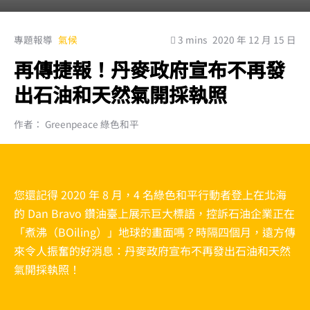
專題報導
氣候
3 mins
2020 年 12 月 15 日
再傳捷報！丹麥政府宣布不再發
出石油和天然氣開採執照
作者： Greenpeace 綠色和平
您還記得 2020 年 8 月，4 名綠色和平行動者登上在北海
的 Dan Bravo 鑽油臺上展示巨大標語，控訴石油企業正在
「煮沸（BOiling）」地球的畫面嗎？時隔四個月，遠方傳
來令人振奮的好消息：丹麥政府宣布不再發出石油和天然
氣開採執照！