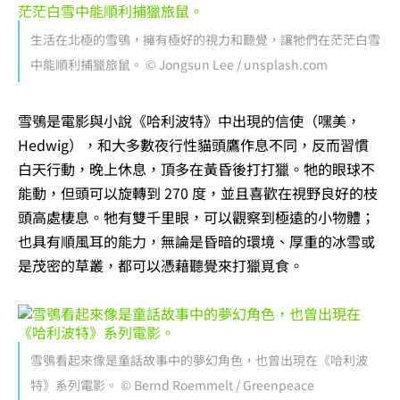
生活在北極的雪鴞，擁有極好的視力和聽覺，讓牠們在茫茫白雪
中能順利捕獵旅鼠。 © Jongsun Lee / unsplash.com
雪鴞是電影與小說《哈利波特》中出現的信使（嘿美，
Hedwig），和大多數夜行性貓頭鷹作息不同，反而習慣
白天行動，晚上休息，頂多在黃昏後打打獵。牠的眼球不
能動，但頭可以旋轉到 270 度，並且喜歡在視野良好的枝
頭高處棲息。牠有雙千里眼，可以觀察到極遠的小物體；
也具有順風耳的能力，無論是昏暗的環境、厚重的冰雪或
是茂密的草叢，都可以憑藉聽覺來打獵覓食。
雪鴞看起來像是童話故事中的夢幻角色，也曾出現在《哈利波
特》系列電影。 © Bernd Roemmelt / Greenpeace