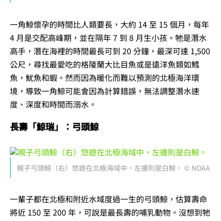
一角鯨懷孕的時間比人類要長，大約 14 至 15 個月，每年
4 月是交配高峰期，並在隔年 7 到 8 月生小孩。牠是潛水
高手，潛在海裡的時間最長可到 20 分鐘，最深可達 1,500
公尺，尋找最愛吃的格陵蘭大比目魚或是遠洋魚類如鱈
魚，魷魚和蝦。然而因為暖化而難以預測的北極海洋環
境，導致一角鯨可能會因為計算錯誤，無法調整潛水速
度、深度和時間而溺水。
長壽「鯨瑞」：弓頭鯨
親子弓頭鯨（右）悠遊在北極海域中，左邊則是白鯨。 © NOAA
一輩子都在北極和附近水域度過一生的弓頭鯨，估算壽命
將近 150 至 200 年，可說是最長壽的哺乳動物。沒想到牠