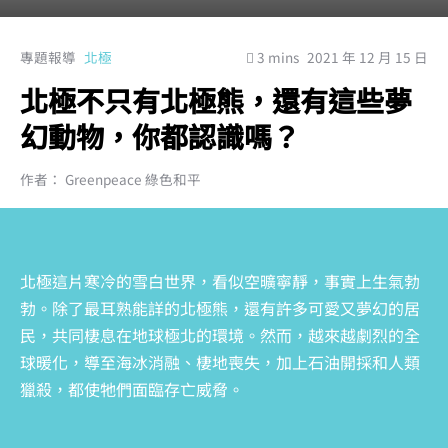
專題報導
北極
3 mins
2021 年 12 月 15 日
北極不只有北極熊，還有這些夢
幻動物，你都認識嗎？
作者： Greenpeace 綠色和平
北極這片寒冷的雪白世界，看似空曠寧靜，事實上生氣勃
勃。除了最耳熟能詳的北極熊，還有許多可愛又夢幻的居
民，共同棲息在地球極北的環境。然而，越來越劇烈的全
球暖化，導至海冰消融、棲地喪失，加上石油開採和人類
獵殺，都使牠們面臨存亡威脅。