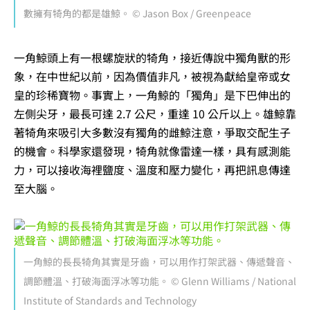
數擁有犄角的都是雄鯨。 © Jason Box / Greenpeace
一角鯨頭上有一根螺旋狀的犄角，接近傳說中獨角獸的形
象，在中世紀以前，因為價值非凡，被視為獻給皇帝或女
皇的珍稀寶物。事實上，一角鯨的「獨角」是下巴伸出的
左側尖牙，最長可達 2.7 公尺，重達 10 公斤以上。雄鯨靠
著犄角來吸引大多數沒有獨角的雌鯨注意，爭取交配生子
的機會。科學家還發現，犄角就像雷達一樣，具有感測能
力，可以接收海裡鹽度、溫度和壓力變化，再把訊息傳達
至大腦。
一角鯨的長長犄角其實是牙齒，可以用作打架武器、傳遞聲音、
調節體溫、打破海面浮冰等功能。 © Glenn Williams / National
Institute of Standards and Technology