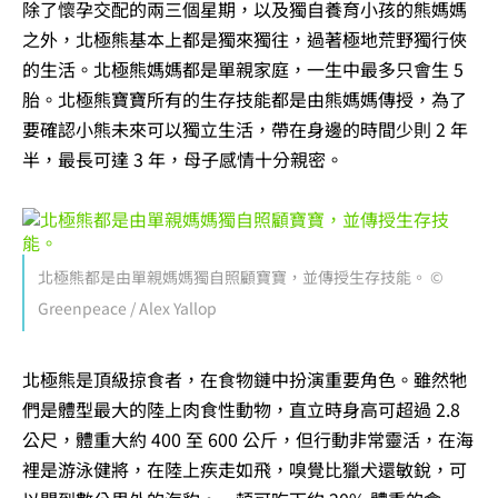
除了懷孕交配的兩三個星期，以及獨自養育小孩的熊媽媽
之外，北極熊基本上都是獨來獨往，過著極地荒野獨行俠
的生活。北極熊媽媽都是單親家庭，一生中最多只會生 5
胎。北極熊寶寶所有的生存技能都是由熊媽媽傳授，為了
要確認小熊未來可以獨立生活，帶在身邊的時間少則 2 年
半，最長可達 3 年，母子感情十分親密。
北極熊都是由單親媽媽獨自照顧寶寶，並傳授生存技能。 ©
Greenpeace / Alex Yallop
北極熊是頂級掠食者，在食物鏈中扮演重要角色。雖然牠
們是體型最大的陸上肉食性動物，直立時身高可超過 2.8
公尺，體重大約 400 至 600 公斤，但行動非常靈活，在海
裡是游泳健將，在陸上疾走如飛，嗅覺比獵犬還敏銳，可