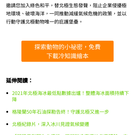
邀請您加入綠色和平，替北極生態發聲，阻止企業侵擾極
地環境、破壞海洋，一同推動減緩氣候危機的政策，並以
行動守護北極動物唯一的庇護堡壘。
探索動物的小祕密，免費
下載冷知識繪本
延伸閱讀：
2021年北極海冰最低點數據出爐！整體海冰面積持續下
降
格陵蘭50年石油探勘告終！守護北極又進一步
北極紀錄片，深入冰川見證氣候變遷