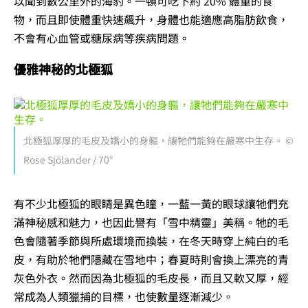
以聞到數公里外的海豹。一頓可吃下約 20% 體重的食
物，而且即使體重快速飆升，身體也能適應高脂肪飲食，
不會有心血管或糖尿病等疾病問題。
優雅神秘的北極狐
北極狐厚厚的毛皮及嬌小的身軀，讓牠們能夠在嚴寒中生存。 ©
Rose Sjölander / 70°
有不少北極狐的眼睛是異色瞳，一藍一黃的眼球讓牠們充
滿神秘感和魅力，也因此譽有「雪中精靈」美稱。牠的毛
色會隨著季節與所處環境而換裝，在冬天時穿上純白的毛
皮，有助於牠們隱藏在雪地中；春夏時則會換上漂亮的青
灰色外衣。然而因為北極狐的毛皮長，而且又軟又厚，經
常成為人類獵捕的目標，也使數量逐漸減少。