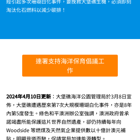
經引起多次珊瑚白化事件，要挽救大堡礁生機，必須即刻
淘汰化石燃料以減少碳排！
連署支持海洋保育倡議工
作
2024年4月10日更新
：大堡礁海洋公園管理局於3月8日宣
佈，大堡礁遭遇歷來第7次大規模珊瑚白化事件，亦是8年
內第5度發生。綠色和平澳洲辦公室強調，澳洲政府曾承
諾竭盡所能保護這片世界自然遺產，卻仍持續每年向
Woodside 等燃煤及天然氣企業提供數以十億計澳元補
貼，明顯背道而馳，促請當局加速能源轉型。