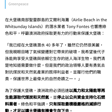
Greenpeace
在大堡礁南部聖靈群島的艾爾利海灘（Airlie Beach in the
Whitsunday Islands）的潛水業者 Tony Fontes 也響應綠
色和平，呼籲澳洲政府採取更有力的行動來保護大堡礁：
「我已經在大堡礁潛水 40 多年了，雖然它仍然很美麗，
但我親眼目睹了氣候變遷對它帶來的破壞，我希望後代子
孫能夠享受大堡礁與依賴它生存的迷人海洋生物。我們清
楚地知道需要做什麼，但是我們的政治領導人要有勇氣去
對抗煤炭和天然氣產業的既得利益者，並履行他們的職
責，保護世界上最偉大的自然奇蹟之一。 」
為了保護大堡礁，澳洲政府必須迅速
以風力和太陽能等再
生能源取代煤炭和天然氣
，並
停止以公共資金支持化石燃
料業者
。綠色和平強調，
只有採取最積極嚴格的減排行
動，才足以讓大堡礁有機會生存下去
。