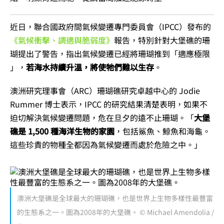
近日，聯合國政府間氣候變遷專門委員會（IPCC）發布的
《氣候衝擊、調適與脆弱度》
報告，特別針對大堡礁的珊
瑚提出了警告，指出氣候變遷已經將珊瑚推到「適應極限
」，
若海水持續升溫，將使牠們難以生存
。
澳洲研究理事會（ARC）珊瑚礁研究卓越中心的 Jodie
Rummer 博士表示，IPCC 的研究結果清楚表明，如果不
迫切解決氣候變遷問題，危在旦夕的遠不止珊瑚。「
大堡
礁是 1,500 種海洋生物的家園
，包括鯊魚、鯨魚和海龜。
這些珍貴的物種全都因為氣候變遷而處於危險之中。」
澳洲大堡礁是全球最大的珊瑚礁，也是世界上生物多樣性最豐富
的生態系之一。圖為2008年的大堡礁。 © Michael Amendolia /