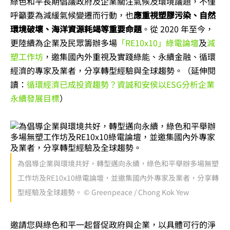
綠色和平長期倡議政府及企業關注氣候及環境議題，不僅
呼籲要為減緩氣候變遷而行動，也
應重視塑膠污染、自然
環境破壞、海洋資源耗竭等重要命題
。從 2020 年至今，
更陸續為企業及民眾籌辦多場
「RE10x10」綠電論壇
及
減
塑工作坊
，邀集國內外重視及實踐綠能、永續金融、循環
經濟的專家及業者，分享轉型經驗與全球趨勢。（延伸閱
讀：
循環經濟已成投資趨勢？資誠和安侯以ESG分析企業
永續發展目標
）
為倡導企業與環境共好，轉型邁向永續，綠色和平舉辦多場無塑
工作坊及RE10x10綠電論壇，並邀集國內外專家及業者，分享轉
型經驗及全球趨勢。 © Greenpeace / Chong Kok Yew
邀請您與綠色和平一起督促政府與企業，以具體可行的淨