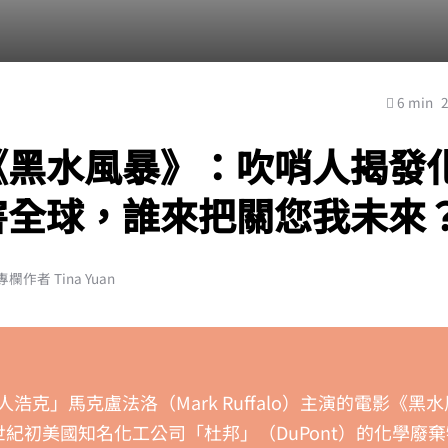
6 min
《黑水風暴》：吹哨人揭發
害全球，誰來把關您我未來
作者 Tina Yuan
浩克」馬克盧法洛（Mark Ruffalo）主演的電影《黑
1 世紀初美國知名化工公司「杜邦」（DuPont）的化學廢