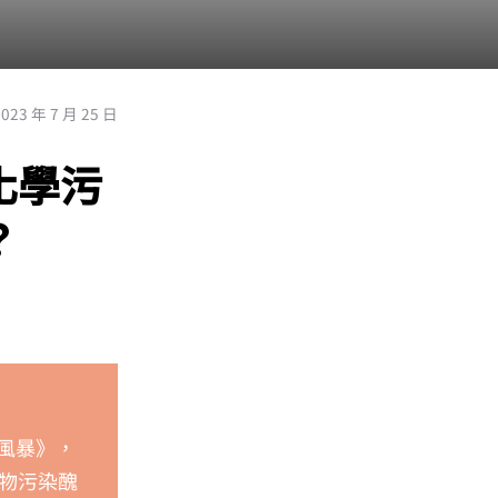
2023 年 7 月 25 日
化學污
？
水風暴》，
棄物污染醜