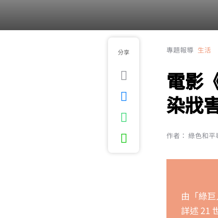
專題報導
生活
分享
電影
染戕
作者： 綠色和平專欄
由「綠巨人
詳述 2