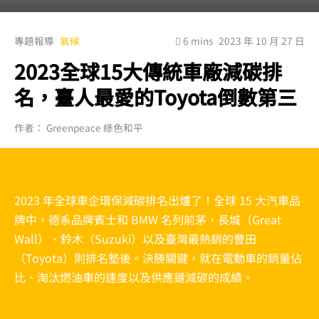
專題報導
氣候
6 mins
2023 年 10 月 27 日
2023全球15大傳統車廠減碳排
名，臺人最愛的Toyota倒數第三
作者： Greenpeace 綠色和平
2023 年全球車企環保減碳排名出爐了！全球 15 大汽車品
牌中，德系品牌賓士和 BMW 名列前茅，
長城（Great
Wall）、鈴木（Suzuki）以及臺灣最熱銷的豐田
（Toyota）則排名墊後。決勝關鍵，就在電動車的銷量佔
比、淘汰燃油車的速度以及供應鏈減碳的成績。