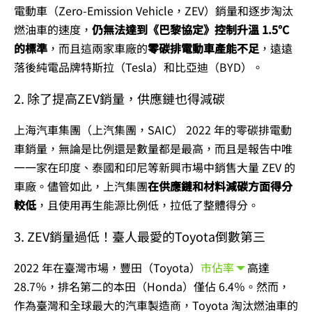
電動車（Zero-Emission Vehicle，ZEV）銷量和逐步淘汰
燃油車的速度，
仍無法達到《巴黎協定》控制升溫 1.5°C
的標準
，而且這兩家車廠的
零碳排電動車產能不足
，遠遠
落後純電品牌特斯拉（Tesla）和比亞迪（BYD）。
2. 除了提高ZEV銷量，供應鏈也得減碳
上海汽車集團（上汽集團，SAIC） 2022 年的零碳排電動
車銷量，無論是比例還是數量都是最高，而且是報告中唯
一一家在印度、泰國和印尼等新興市場中銷售大量 ZEV 的
車廠。儘管如此，
上汽集團
在供應鏈和材料減碳方面得分
較低
，且使用再生能源比例低，拉低了整體得分。
3. ZEV銷量過低！臺人最愛的Toyota倒數第三
2022 年在臺灣市場，豐田（Toyota）
市佔率
高達
28.7％，排名第二的本田（Honda）僅佔 6.4％。然而，
作為臺灣和全球最大的汽車製造商，Toyota 淘汰燃油車的