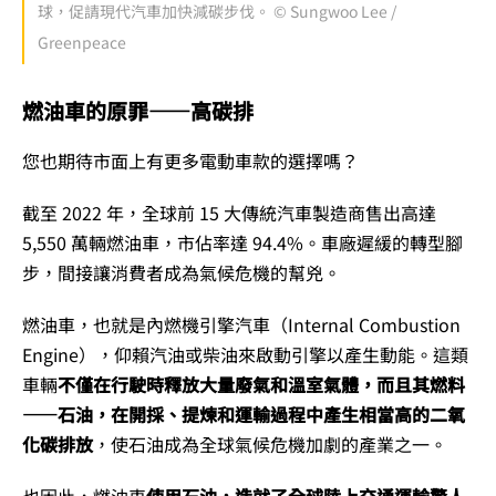
球，促請現代汽車加快減碳步伐。 © Sungwoo Lee /
Greenpeace
燃油車的原罪——高碳排
您也期待市面上有更多電動車款的選擇嗎？
截至 2022 年，全球前 15 大傳統汽車製造商售出高達
5,550 萬輛燃油車，市佔率達 94.4%。車廠遲緩的轉型腳
步，間接讓消費者成為氣候危機的幫兇。
燃油車，也就是內燃機引擎汽車（Internal Combustion
Engine），仰賴汽油或柴油來啟動引擎以產生動能。這類
車輛
不僅在行駛時釋放大量廢氣和溫室氣體，而且其燃料
——石油，在開採、提煉和運輸過程中產生相當高的二氧
化碳排放
，使石油成為全球氣候危機加劇的產業之一。
也因此，燃油車
使用石油，造就了全球陸上交通運輸驚人