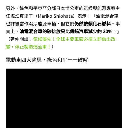
另外，綠色和平東亞分部日本辦公室的氣候與能源專案主
任塩畑真里子（Mariko Shiohata）表示：「油電混合車
也許被當作
潔淨能源車輛
，但它們
仍然依賴化石燃料
。事
實上，
油電混合車的碳排放只比傳統汽車減少約 30%
。」
（延伸閱讀：
氣候優先！全球主要車廠必須立即做出改
變，停止製造燃油車！
）
電動車四大迷思，綠色和平一一破解