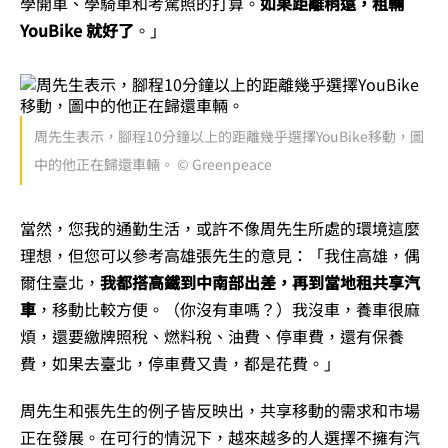
學開車、學騎車和考駕照的打算。
如果距離稍遠，租輛
YouBike 就好了
。」
周先生表示，腳程10分鐘以上的距離幾乎選擇YouBike移動，圖
中的他正在歸還車輛。 © Greenpeace
當然，您我的通勤生活，或許不像周先生所處的環境這麼
理想，但您可以參考高雄張先生的意見：「我住高雄，偶
爾住臺北，
我都搭高鐵到中南部出差，再到當地租共享汽
車
，移動比較方便。（你沒有車嗎？）我沒車，養車很麻
煩，還要繳牌照稅、燃料稅、油費、停車費，還有保養
費，如果去臺北，停車費又貴，都是花費。」
周先生和張先生的例子皆反映出，共享移動的需求和市場
正在發展。在可行的情況下，越來越多的人選擇不擁有汽