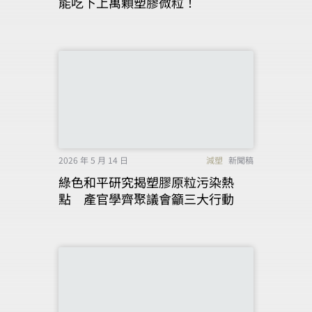
能吃下上萬顆塑膠微粒！
2026 年 5 月 14 日
減塑
新聞稿
綠色和平研究揭塑膠原粒污染熱
點 產官學齊聚議會籲三大行動