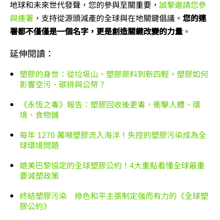
地球和未來世代發聲，您的參與至關重要，
誠摯邀請您參
與連署
，支持從源頭減產的全球與在地關鍵倡議。
您的連
署都不僅僅是一個名字，更是創造關鍵改變的力量
。
延伸閱讀：
塑膠的身世：從垃圾山、塑膠原料到新四輕，塑膠如何
影響空污、碳排與公帑？
《永恆之毒》報告：塑膠回收後更毒，衝擊人體、環
境、食物鏈
每年 1270 萬噸塑膠流入海洋！失控的塑膠污染成為全
球環境問題
媲美巴黎協定的全球塑膠公約！4大重點看懂全球最重
要減塑政策
終結塑膠污染 綠色和平主張制定強而有力的《全球塑
膠公約》