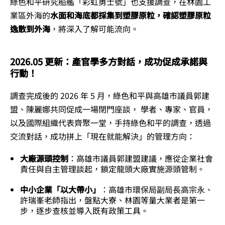
綠色和平研究船艦「彩虹勇士號」也支援調查，在林園工
業區外海的
水面和海底都採集到塑膠原粒，確認塑膠原粒
逸散到外海
，將深入了解可能流向。
2026.05 更新：產官學多方對話，成功促成承諾與
行動！
調查完成後的 2026 年 5 月，綠色和平與高雄市議員郭建
盟、陳麗娜共同促成一場閉門座談， 學者、專家、官員，
以及國際組織代表齊聚一堂，手持綠色和平的調查，透過
交流對話，成功拼上「現在就能解決」的管理方向：
大廠源頭控制
：高雄市議員郭建盟建議，應從企業社會
責任與自主管理談起，鎖定龍頭大廠實施源頭管制。
中小企業「以大帶小」
：高雄市環保局副局長高宗永、
許瑞峯老師指出，盤點大寮、林園等量大業者是第一
步，逐步查核並導入既有政策工具。