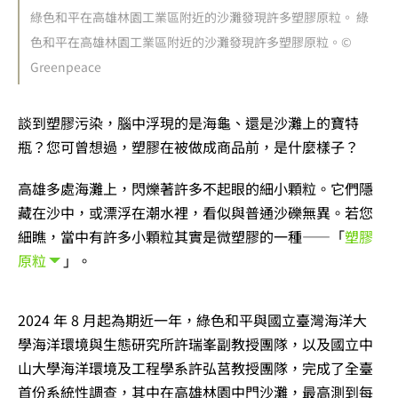
綠色和平在高雄林園工業區附近的沙灘發現許多塑膠原粒
。 綠
色和平在高雄林園工業區附近的沙灘發現許多塑膠原粒。©
Greenpeace
談到塑膠污染，腦中浮現的是海龜、還是沙灘上的寶特
瓶？您可曾想過，塑膠在被做成商品前，是什麼樣子？
高雄多處海灘上，閃爍著許多不起眼的細小顆粒。它們隱
藏在沙中，或漂浮在潮水裡，看似與普通沙礫無異。若您
細瞧，當中有許多小顆粒其實是微塑膠的一種——「
塑膠
原粒
」。
2024 年 8 月起為期近一年，綠色和平與
國立臺灣海洋大
學海洋環境與生態研究所許瑞峯副教授團隊，以及國立中
山大學海洋環境及工程學系許弘莒教授團隊，完成
了全臺
首份系統性調查，其中在高雄林園中門沙灘，最高測到每