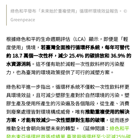
綠色和平發布「未來始於重複使用」循環杯環境效益報告。 ©
Greenpeace
根據綠色和平的生命週期評估（LCA）顯示，即便是「輕
度使用」情境，
若臺灣全面推行循環杯系統，每年可替代
約 18.7 萬個一次性杯，減少 25.4% 的碳排放和 36.9% 的
水資源消耗
。這不僅有助於減輕一次性飲料杯的污染壓
力，也為臺灣的環境政策提供了可行的減塑方案。
綠色和平進一步指出，循環杯系統不僅較一次性飲料杯更
具環境效益，且可減少塑膠生產對於自然環境的污染。塑
膠生產及使用所產生的污染遍及各個階段，從生產、消費
到廢棄處理皆對環境構成威脅，唯
有
推動重複使用的解決
方案，才能有效減少一次性塑膠對生態的破壞
，從而逐步
推動全社會朝向無塑未來的轉型。（延伸閱讀：
綠色和平
發布東亞循環杯首張成績單 臺灣用循環杯至少可減25%碳