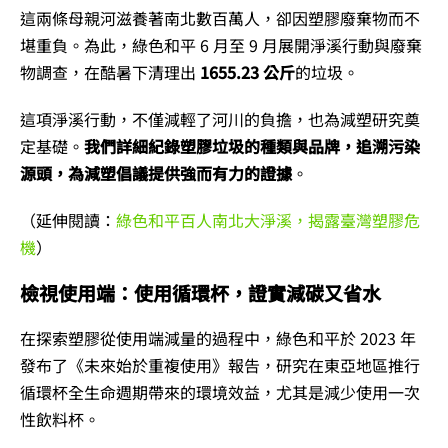
這兩條母親河滋養著南北數百萬人，卻因塑膠廢棄物而不
堪重負。為此，綠色和平 6 月至 9 月展開淨溪行動與廢棄
物調查，在酷暑下清理出
1655.23 公斤
的垃圾。
這項淨溪行動，不僅減輕了河川的負擔，也為減塑研究奠
定基礎。
我們詳細紀錄塑膠垃圾的種類與品牌，追溯污染
源頭，為減塑倡議提供強而有力的證據
。
（延伸閱讀：
綠色和平百人南北大淨溪，揭露臺灣塑膠危
機
）
檢視
使用端：
使用循環杯，證實減碳又省水
在探索塑膠從使用端減量的過程中，綠色和平於 2023 年
發布了《未來始於重複使用》報告，研究在東亞地區推行
循環杯全生命週期帶來的環境效益，尤其是減少使用一次
性飲料杯。