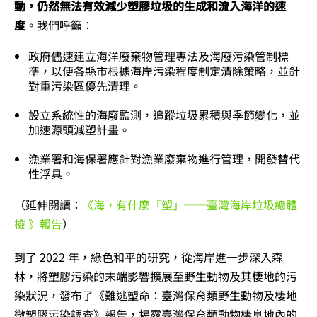
動，仍然無法有效減少塑膠垃圾的生成和流入海洋的速
度
。我們呼籲：
政府儘速建立海洋廢棄物管理專法及海廢污染管制標
準，以便各縣市根據海岸污染程度制定清除策略，並針
對重污染區優先清理。
設立系統性的海廢監測，追蹤垃圾累積與季節變化，並
加速源頭減塑計畫。
漁業署和海保署應針對漁業廢棄物進行管理，開發替代
性浮具。
（延伸閱讀：
《海，有什麼「塑」──臺灣海岸垃圾總體
檢 》報告
）
到了 2022 年，綠色和平的研究，從海岸進一步深入森
林，將塑膠污染的末端影響擴展至野生動物及其棲地的污
染狀況，發布了《難逃塑命：臺灣保育類野生動物及棲地
微塑膠污染調查》報告，揭露臺灣保育類動物棲息地內的