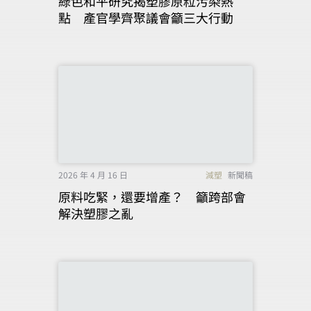
綠色和平研究揭塑膠原粒污染熱
點 產官學齊聚議會籲三大行動
2026 年 4 月 16 日
減塑
新聞稿
原料吃緊，還要增產？ 籲跨部會
解決塑膠之亂