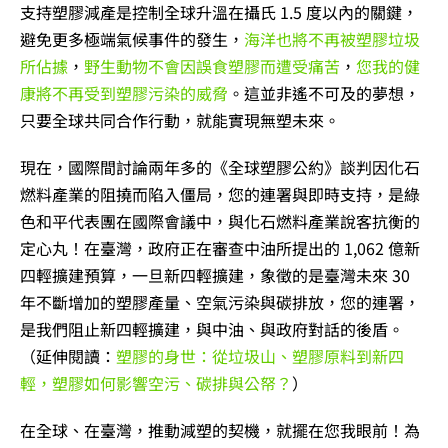
支持塑膠減產是控制全球升溫在攝氏 1.5 度以內的關鍵，
避免更多極端氣候事件的發生，
海洋也將不再被塑膠垃圾
所佔據
，
野生動物不會因誤食塑膠而遭受痛苦
，
您我的健
康將不再受到塑膠污染的威脅
。這並非遙不可及的夢想，
只要全球共同合作行動，就能實現無塑未來。
現在，國際間討論兩年多的《全球塑膠公約》談判因化石
燃料產業的阻撓而陷入僵局，您的連署與即時支持，是綠
色和平代表團在國際會議中，與化石燃料產業說客抗衡的
定心丸！在臺灣，政府正在審查中油所提出的 1,062 億新
四輕擴建預算，一旦新四輕擴建，象徵的是臺灣未來 30
年不斷增加的塑膠產量、空氣污染與碳排放，您的連署，
是我們阻止新四輕擴建，與中油、與政府對話的後盾。
（延伸閱讀：
塑膠的身世：從垃圾山、塑膠原料到新四
輕，塑膠如何影響空污、碳排與公帑？
）
在全球、在臺灣，推動減塑的契機，就擺在您我眼前！為