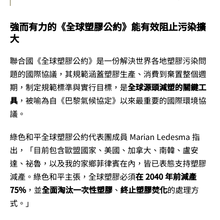
強而有力的《全球塑膠公約》能有效阻止污染擴
大
聯合國《全球塑膠公約》是一份解決世界各地塑膠污染問
題的國際協議，其規範涵蓋塑膠生產、消費到棄置整個週
期，制定規範標準與實行目標，是
全球源頭減塑的關鍵工
具
，被喻為自《巴黎氣候協定》以來最重要的國際環境協
議。
綠色和平全球塑膠公約代表團成員 Marian Ledesma 指
出，「目前包含歐盟國家、美國、加拿大、南韓、盧安
達、祕魯，以及我的家鄉菲律賓在內，皆已表態支持塑膠
減產。綠色和平主張，全球塑膠必須
在 2040 年前減產
75%
，並
全面淘汰一次性塑膠
、
終止塑膠焚化
的處理方
式。」