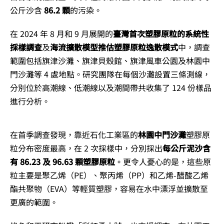
公斤沙含
86.2 顆
的污染。
在 2024 年 8 月和 9 月展開的
臺灣首次塑膠原粒的系統性
採樣調查
及
海流擴散模型推估塑膠原粒逸散模式
中，
調查
範圍包括旗津沙灘、旗津貝殼館、旗津風車公園及林園中
門沙灘等 4 處地點。研究團隊在每個沙灘設置三條測線，
分別位於高潮線、低潮線以及潮間帶共收集了 124 份樣品
進行分析。
在首季調查
發現，靠近石化工業區的
林園中門沙灘
塑膠原
粒分布密度最高，在 2 次採樣中，分別採出
每公斤泥沙含
有 86.23 及 96.63 顆塑膠原粒
。
更令人憂心的是，這些原
粒主要是聚乙烯（PE）、聚丙烯（PP）和乙烯-醋酸乙烯
酯共聚物（EVA）等輕質塑膠，容易在水中漂浮並擴散至
更廣的範圍。