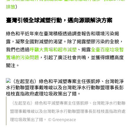
排放
）
臺灣引領全球減塑行動，邁向源頭解決方案
綠色和平近年來在臺灣積極透過調查報告和環境污染揭
露，凝聚全國對減塑的渴望。除了揭露塑膠污染的全貌，
我們也透過
呼籲大賣場和超市減塑
、揭露
全臺百座垃圾暫
置場的污染問題
，引起了廣泛社會共鳴，並獲得媒體高度
關注。
（左起至右）綠色和平減塑專案主任張凱婷、台灣乾淨水行動聯
盟理事戴唯峻以及台灣乾淨水行動聯盟理事長彭桂枝直指政府處
理垃圾政策出了錯。 © Greenpeace