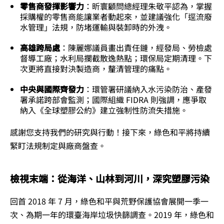
零售商發揮影響力
：昕寰顧問總經理朱敬平認為，掌握
採購權的零售商能讓業者動起來，並建議強化「逕流廢
水管理」法規，防堵運輸與裝卸時的外洩。
高雄跨局處
：陳麗娜議員畫出責任鏈，經發局、勞檢處
督導工廠；水利局攔截散逸熱點；環保局定期清理。下
次更將直接對決製造商，釐清管理的痛點。
中央與國際齊發力
：環管署研議納入水污染防治、產發
署承諾跨部會監測；國際組織 FIDRA 則強調，應爭取
納入《全球塑膠公約》建立強制性防流失措施。
感謝您支持我們的研究與行動！接下來，綠色和平將持續
緊盯法規制定與廠商盤查。
檢視
末端：
從海洋、山林到河川，深究塑膠污染
回首 2018 年 7 月，綠色和平與荒野保護協會展開一季一
次、為期一年的環臺海岸垃圾快篩調查。2019 年，綠色和