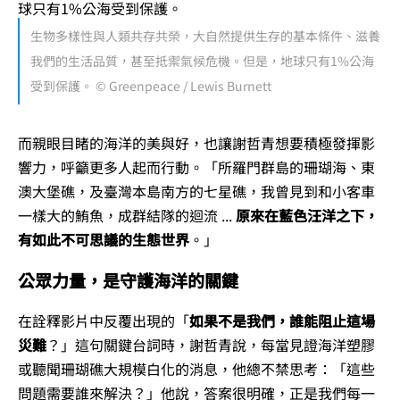
生物多樣性與人類共存共榮，大自然提供生存的基本條件、滋養
我們的生活品質，甚至抵禦氣候危機。但是，地球只有1%公海
受到保護。 © Greenpeace / Lewis Burnett
而親眼目睹的海洋的美與好，也讓謝哲青想要積極發揮影
響力，呼籲更多人起而行動。「所羅門群島的珊瑚海、東
澳大堡礁，及臺灣本島南方的七星礁，我曾見到和小客車
一樣大的鮪魚，成群結隊的迴流 ...
原來在藍色汪洋之下，
有如此不可思議的生態世界
。」
公眾力量，是守護海洋的關鍵
在詮釋影片中反覆出現的「
如果不是我們，誰能阻止這場
災難
？」這句關鍵台詞時，謝哲青說，每當見證海洋塑膠
或聽聞珊瑚礁大規模白化的消息，他總不禁思考：「這些
問題需要誰來解決？」他說，答案很明確，正是我們每一