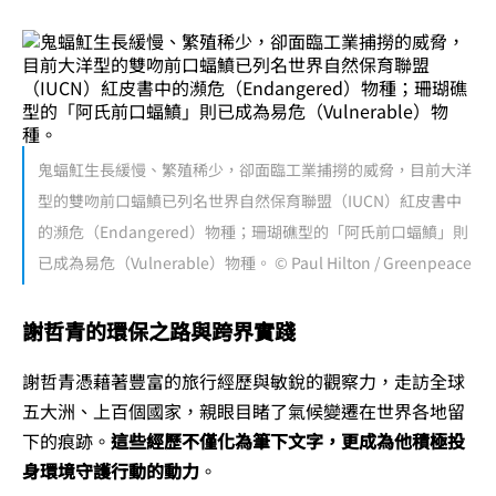
鬼蝠魟生長緩慢、繁殖稀少，卻面臨工業捕撈的威脅，目前大洋
型的雙吻前口蝠鱝已列名世界自然保育聯盟（IUCN）紅皮書中
的瀕危（Endangered）物種；珊瑚礁型的「阿氏前口蝠鱝」則
已成為易危（Vulnerable）物種。 © Paul Hilton / Greenpeace
謝哲青的環保之路與跨界實踐
謝哲青憑藉著豐富的旅行經歷與敏銳的觀察力，走訪全球
五大洲、上百個國家，親眼目睹了氣候變遷在世界各地留
下的痕跡。
這些經歷不僅化為筆下文字，更成為他積極投
身環境守護行動的動力
。