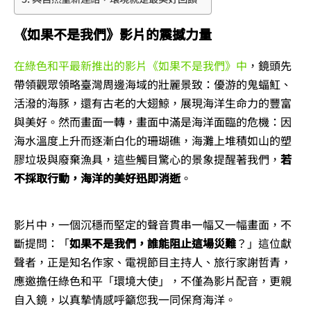
《如果不是我們》影片的震撼力量
在綠色和平最新推出的影片《如果不是我們》中
，鏡頭先
帶領觀眾領略臺灣周邊海域的壯麗景致：優游的鬼蝠魟、
活潑的海豚，還有古老的大翅鯨，展現海洋生命力的豐富
與美好。然而畫面一轉，畫面中滿是海洋面臨的危機：因
海水溫度上升而逐漸白化的珊瑚礁，海灘上堆積如山的塑
膠垃圾與廢棄漁具，這些觸目驚心的景象提醒著我們，
若
不採取行動，海洋的美好迅即消逝
。
影片中，一個沉穩而堅定的聲音貫串一幅又一幅畫面，不
斷提問：「
如果不是我們，誰能阻止這場災難
？」這位獻
聲者，正是知名作家、電視節目主持人、旅行家謝哲青，
應邀擔任綠色和平「環境大使」，不僅為影片配音，更親
自入鏡，以真摯情感呼籲您我一同保育海洋。