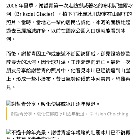
2006 年夏季，謝哲青第一次走訪挪威著名的布利斯達爾冰
河（Briksdal Glacier），拍下了壯麗冰川凝定在山腳下的
照片。當時，當地老一輩的居民告訴他，冰河的面積比起
過去已經縮減許多，以前在國家公園入口處就能看到冰
河。
而後，謝哲青因工作或旅遊不斷回訪挪威，卻見證這條歐
陸最大的冰河，因全球升溫，正逐漸走向消亡。最近一次
朋友分享給謝哲青的照片中，他看見冰川已經後退到山崖
上，形成一些小瀑布，昔日氣勢磅礡的冰河美景，恐難再
見。
謝哲青分享，暖化使挪威冰川逐年後退。 © Hsieh Che-ching