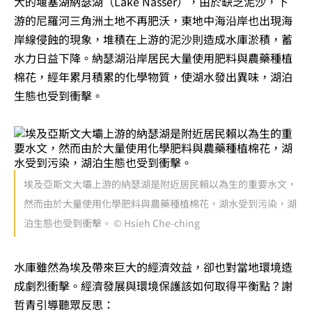
大的堰塞湖納瑟湖（Lake Nasser），由於缺乏泥沙，下
游的尼羅河三角洲土地不再肥沃，東地中海沿岸也出現海
岸線侵蝕的現象，堆積在上游的泥沙則造成水庫淤積，蓄
水力日益下降。納瑟湖沿岸居民大量使用肥料與農藥種植
棉花，經年累月積累的化學物質，使湖水發出異味，湖泊
生態也受到衝擊。
埃及亞斯文大壩上游的納瑟湖是附近居民賴以為生的重要水文，
然而由於大量使用化學肥料與農藥種植棉花，湖水受到污染，湖
泊生態也受到衝擊。 © Hsieh Che-ching
水庫雖然為埃及帶來巨大的經濟效益，卻也對當地環境造
成劇烈衝擊。經濟發展與環境保護該如何取得平衡點？謝
哲青引導聽眾反思：