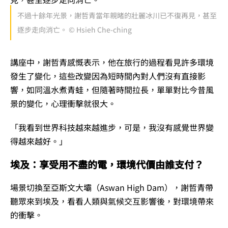
不過十餘年光景，謝哲青當年親睹的壯麗冰川已不復再見，甚至
逐步走向消亡。 © Hsieh Che-ching
講座中，謝哲青感慨表示，他在旅行的過程看見許多環境
發生了變化，這些改變因為短時間內對人們沒有直接影
響，如同溫水煮青蛙，但隨著時間拉長，單單對比今昔風
景的變化，心理衝擊就很大。
「我看到世界科技越來越進步，可是，我沒有感覺世界變
得越來越好。」
埃及：享受用不盡的電，環境代價由誰支付？
場景切換至亞斯文大壩（Aswan High Dam），謝哲青帶
聽眾來到埃及，看看人類與氣候交互影響後，對環境帶來
的衝擊。