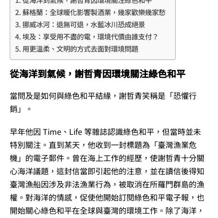
蘇格蘭：全球暖化影響製酒業，幾家歡樂幾家愁
挪威冰河：退無可退，水藍冰川恐成絕景
埃及：享受用不盡的電，環境代價由誰支付？
用更溫柔、文明的方式去面對環境問題
從海洋到氣候，謝哲青因環境關注綠色和平
當問及是如何與綠色和平結緣，謝哲青笑稱是「恐懼行
銷」。
早年他因 Time、Life 等雜誌認識綠色和平，但當時並未
特別關注。直到某天，他收到一封標題為「臺灣漁業危
機」的電子郵件。曾在海上工作的經歷，使謝哲青十分關
心海洋議題，這封信當即引起他的注意，並在讀信後得知
臺灣漁船因涉及非法漁業行為，被取消在所羅門群島的漁
權。對海洋的情感，促使他開始訂閱綠色和平電子報，也
開始關心綠色和平在全球與臺灣的環境工作。除了海洋，