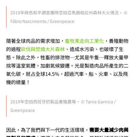
2019年綠色和平調查團隊空拍亞馬遜帕拉州森林大火情況。 ©
Fábio Nascimento / Greenpeace
隨著全球肉品的需求增加，
畜牧業走向工業化
，養殖動物
的過程
砍伐與焚燒大片森林
、造成水污染、也破壞了生
態。除此之外，牲畜的排泄物─尤其是牛隻─釋放大量甲
烷等溫室氣體，加劇氣候變遷。光是製造肉品所產生的二
氧化碳，就占全球14.5%，超過汽車、船、火車、以及飛
機的總量！
2019年空拍西班牙奶製品養殖農場。 © Tania Garnica /
Greenpeace
因此，為了我們與下一代的生活環境，
需要大量減少肉與