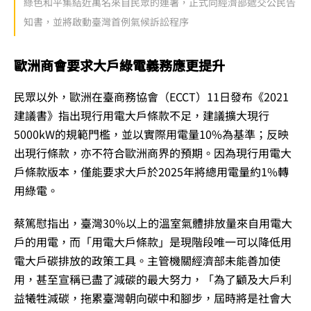
綠色和平集結近萬名來自民眾的連署，正式向經濟部遞交公民告
知書，並將啟動臺灣首例氣候訴訟程序
歐洲商會要求大戶綠電義務應更提升
民眾以外，歐洲在臺商務協會（ECCT）11日發布《2021
建議書》指出現行用電大戶條款不足，建議擴大現行
5000kW的規範門檻，並以實際用電量10%為基準；反映
出現行條款，亦不符合歐洲商界的預期。因為現行用電大
戶條款版本，僅能要求大戶於2025年將總用電量約1%轉
用綠電。
蔡篤慰指出，臺灣30%以上的溫室氣體排放量來自用電大
戶的用電，而「用電大戶條款」是現階段唯一可以降低用
電大戶碳排放的政策工具。主管機關經濟部未能善加使
用，甚至宣稱已盡了減碳的最大努力，「為了顧及大戶利
益犧牲減碳，拖累臺灣朝向碳中和腳步，屆時將是社會大