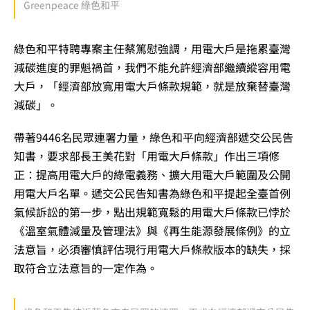
Greenpeace 綠色和平
綠色和平特聘專案主任蔡篤慰強調，用電大戶是拖累臺灣
減碳進度的罪魁禍首，我們不能允許經濟部繼續縱容用電
大戶，「經濟部放寬用電大戶條款規範，就是放棄替臺灣
減碳」。
帶著9446名民眾連署力量，綠色和平向經濟部遞交公民告
知書，要求部長王美花對「用電大戶條款」作出三項修
正：提高用電大戶的綠電義務、擴大用電大戶範圍及公開
用電大戶名單。遞交公民告知書為綠色和平提起全臺首例
氣候訴訟的第一步，點出規範寬鬆的用電大戶條款已悖於
《溫室氣體減量及管理法》與《再生能源發展條例》的立
法意旨，必須審慎評估現行用電大戶條款版本的缺失，採
取符合立法意旨的一定作為。