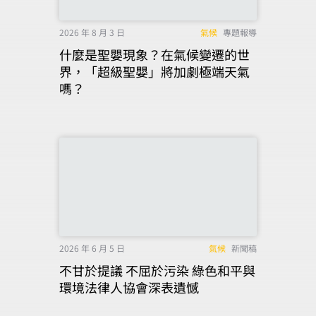
2026 年 8 月 3 日
氣候
專題報導
什麼是聖嬰現象？在氣候變遷的世
界，「超級聖嬰」將加劇極端天氣
嗎？
2026 年 6 月 5 日
氣候
新聞稿
不甘於提議 不屈於污染 綠色和平與
環境法律人協會深表遺憾