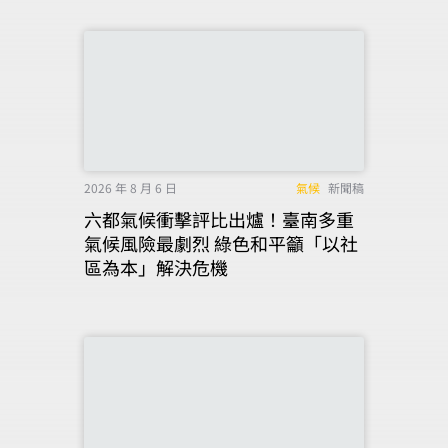
2026 年 8 月 6 日
氣候
新聞稿
六都氣候衝擊評比出爐！臺南多重
氣候風險最劇烈 綠色和平籲「以社
區為本」解決危機