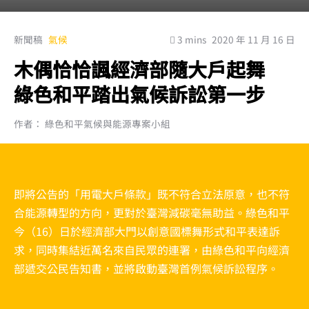
新聞稿
氣候
3 mins
2020 年 11 月 16 日
木偶恰恰諷經濟部隨大戶起舞
綠色和平踏出氣候訴訟第一步
作者： 綠色和平氣候與能源專案小組
即將公告的「用電大戶條款」既不符合立法原意，也不符
合能源轉型的方向，更對於臺灣減碳毫無助益。綠色和平
今（16）日於經濟部大門以創意國標舞形式和平表達訴
求，同時集結近萬名來自民眾的連署，由綠色和平向經濟
部遞交公民告知書，並將啟動臺灣首例氣候訴訟程序。