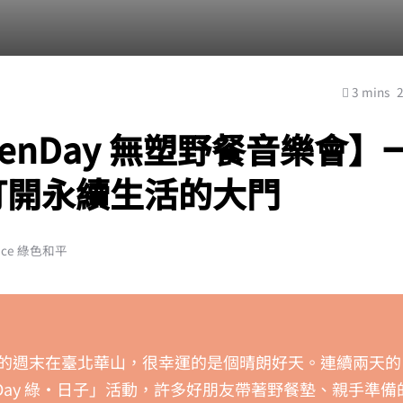
3 mins
eenDay 無塑野餐音樂會】
打開永續生活的大門
ace 綠色和平
的週末在臺北華山，很幸運的是個晴朗好天。連續兩天的
enDay 綠・日子」活動，許多好朋友帶著野餐墊、親手準