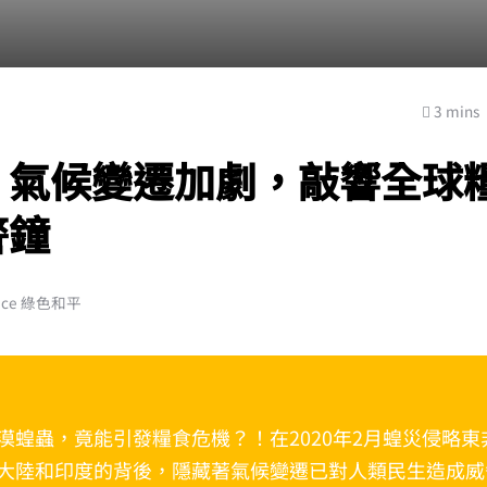
3 mins
：氣候變遷加劇，敲響全球
警鐘
ace 綠色和平
漠蝗蟲，竟能引發糧食危機？！在2020年2月蝗災侵略東
大陸和印度的背後，隱藏著氣候變遷已對人類民生造成威