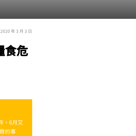
2020 年 3 月 3 日
糧食危
非、6月又
脅的事