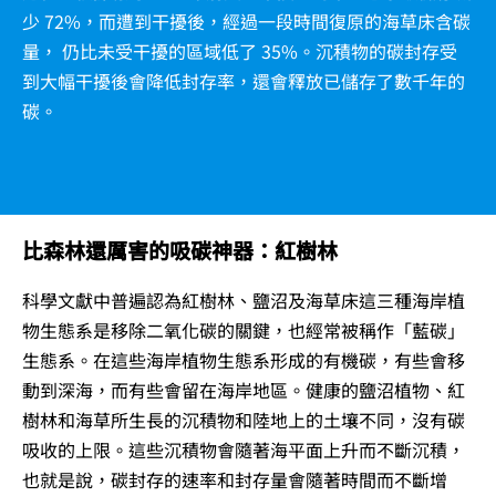
少 72%，而遭到干擾後，經過一段時間復原的海草床含碳
量， 仍比未受干擾的區域低了 35%。沉積物的碳封存受
到大幅干擾後會降低封存率，還會釋放已儲存了數千年的
碳。
比森林還厲害的吸碳神器：紅樹林
科學文獻中普遍認為紅樹林、鹽沼及海草床這三種海岸植
物生態系是移除二氧化碳的關鍵，也經常被稱作「藍碳」
生態系。在這些海岸植物生態系形成的有機碳，有些會移
動到深海，而有些會留在海岸地區。健康的鹽沼植物、紅
樹林和海草所生長的沉積物和陸地上的土壤不同，沒有碳
吸收的上限。這些沉積物會隨著海平面上升而不斷沉積，
也就是說，碳封存的速率和封存量會隨著時間而不斷增