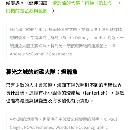
候變遷。（延伸閱讀：
磷蝦油的代價：南極「蝦殺令」，
倒楣的是企鵝與藍鯨！
）
綠色和平船艦今年2月於南極考察之際，揭露海洋上漁船轉載磷
蝦的景象。在南奧克尼群島（South Orkney Islands）附近，一
艘捕魚大船正將磷蝦，轉到另一艘俄羅斯籍的運搬船上。 ©
Andrew McConnell / Greenpeace
暮光之城的封碳大隊：燈籠魚
只有少數的人才會知道，海面下陽光照射不到的黑暗世界
長什麼樣。這裡有小小銀色的燈籠魚（lanterfish），竟然
也能為減緩氣候變遷及海水酸化有所貢獻。
中水層的燈籠魚，也是海洋中減緩氣候變遷的幫手。 © Paul
Caiger, NOAA Fisheries/ Woods Hole Oceanographic