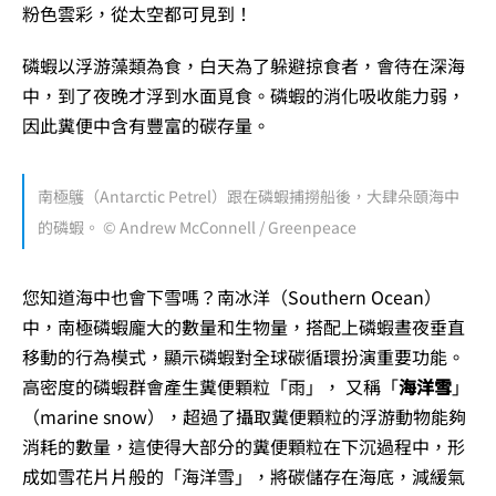
粉色雲彩，從太空都可見到！
磷蝦以浮游藻類為食，白天為了躲避掠食者，會待在深海
中，到了夜晚才浮到水面覓食。磷蝦的消化吸收能力弱，
因此糞便中含有豐富的碳存量。
南極鸌（Antarctic Petrel）跟在磷蝦捕撈船後，大肆朵頤海中
的磷蝦。 © Andrew McConnell / Greenpeace
您知道海中也會下雪嗎？南冰洋（Southern Ocean）
中，南極磷蝦龐大的數量和生物量，搭配上磷蝦晝夜垂直
移動的行為模式，顯示磷蝦對全球碳循環扮演重要功能。
高密度的磷蝦群會產生糞便顆粒「雨」， 又稱「
海洋雪
」
（marine snow），超過了攝取糞便顆粒的浮游動物能夠
消耗的數量，這使得大部分的糞便顆粒在下沉過程中，形
成如雪花片片般的「海洋雪」，將碳儲存在海底，減緩氣