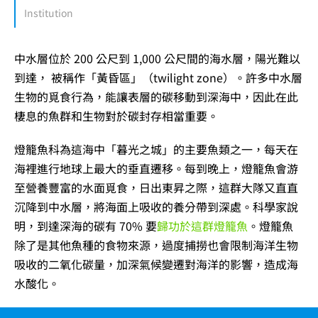
Institution
中水層位於 200 公尺到 1,000 公尺間的海水層，陽光難以
到達， 被稱作「黃昏區」（twilight zone）。許多中水層
生物的覓食行為，能讓表層的碳移動到深海中，因此在此
棲息的魚群和生物對於碳封存相當重要。
燈籠魚科為這海中「暮光之城」的主要魚類之一，每天在
海裡進行地球上最大的垂直遷移。每到晚上，燈籠魚會游
至營養豐富的水面覓食，日出東昇之際，這群大隊又直直
沉降到中水層，將海面上吸收的養分帶到深處。科學家說
明，到達深海的碳有 70% 要
歸功於這群燈籠魚
。燈籠魚
除了是其他魚種的食物來源，過度捕撈也會限制海洋生物
吸收的二氧化碳量，加深氣候變遷對海洋的影響，造成海
水酸化。