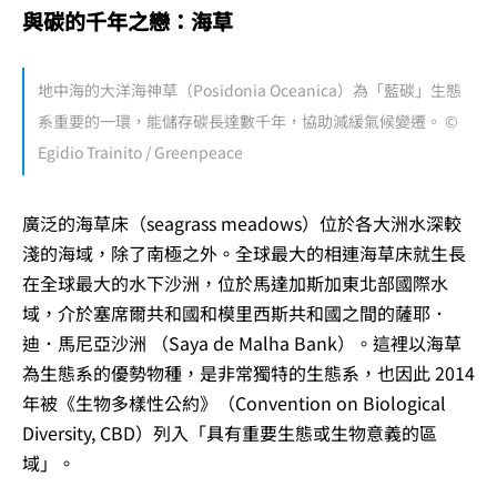
與碳的千年之戀：海草
地中海的大洋海神草（Posidonia Oceanica）為「藍碳」生態
系重要的一環，能儲存碳長達數千年，協助減緩氣候變遷。 ©
Egidio Trainito / Greenpeace
廣泛的海草床（seagrass meadows）位於各大洲水深較
淺的海域，除了南極之外。全球最大的相連海草床就生長
在全球最大的水下沙洲，位於馬達加斯加東北部國際水
域，介於塞席爾共和國和模里西斯共和國之間的薩耶．
迪．馬尼亞沙洲 （Saya de Malha Bank）。這裡以海草
為生態系的優勢物種，是非常獨特的生態系，也因此 2014
年被《生物多樣性公約》（Convention on Biological
Diversity, CBD）列入「具有重要生態或生物意義的區
域」。