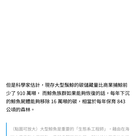
但是科學家估計，現存大型鬚鯨的碳儲藏量比商業捕鯨前
少了 910 萬噸， 而鯨魚族群如果能夠恢復的話，每年下沉
的鯨魚屍體能夠移除 16 萬噸的碳，相當於每年保育 843
公頃的森林。
（點圖可放大）大型鯨魚是重要的「生態系工程師」，藉由在海