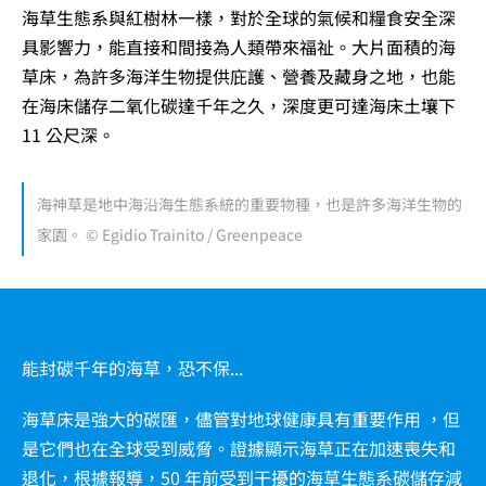
海草生態系與紅樹林一樣，對於全球的氣候和糧食安全深
具影響力，能直接和間接為人類帶來福祉。大片面積的海
草床，為許多海洋生物提供庇護、營養及藏身之地，也能
在海床儲存二氧化碳達千年之久，深度更可達海床土壤下
11 公尺深。
海神草是地中海沿海生態系統的重要物種，也是許多海洋生物的
家園。 © Egidio Trainito / Greenpeace
能封碳千年的海草，恐不保...
海草床是強大的碳匯，儘管對地球健康具有重要作用 ，但
是它們也在全球受到威脅。證據顯示海草正在加速喪失和
退化，根據報導，50 年前受到干擾的海草生態系碳儲存減