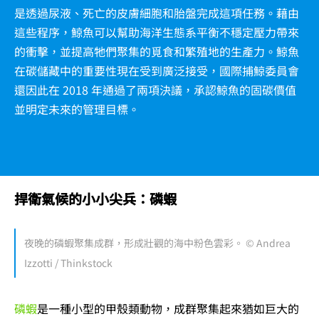
是透過尿液、死亡的皮膚細胞和胎盤完成這項任務。藉由
這些程序，鯨魚可以幫助海洋生態系平衡不穩定壓力帶來
的衝擊，並提高牠們聚集的覓食和繁殖地的生產力。鯨魚
在碳儲藏中的重要性現在受到廣泛接受，國際捕鯨委員會
還因此在 2018 年通過了兩項決議，承認鯨魚的固碳價值
並明定未來的管理目標。
捍衛氣候的小小尖兵：磷蝦
夜晚的磷蝦聚集成群，形成壯觀的海中粉色雲彩。 © Andrea
Izzotti / Thinkstock
磷蝦
是一種小型的甲殼類動物，成群聚集起來猶如巨大的