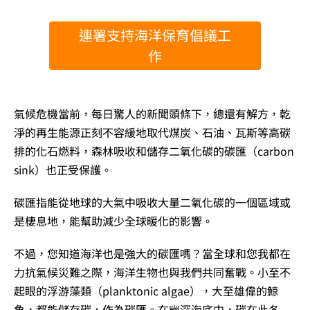
連署支持海洋保育倡議工
作
氣候危機當前，每日驚人的新聞頭條下，總還有解方，乾
淨的再生能源正刻不容緩地取代煤炭、石油、瓦斯等高碳
排的化石燃料，森林吸收和儲存二氧化碳的碳匯（carbon
sink）也正受保護。
碳匯指能從地球的大氣中吸收大量二氧化碳的一個區域或
是棲息地，能幫助減少全球暖化的影響。
不過，您知道海洋也是強大的碳匯嗎？當全球和您我都在
力抗氣候災難之際，海洋生物也與我們共同奮戰。小至不
起眼的浮游藻類（planktonic algae），大至雄偉的鯨
魚，都能儲存碳，作為碳匯。在幽深海底中，碳在此冬