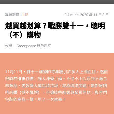
專題報導
生活
4 mins
2020 年 11 月 9 日
越買越划算？戰勝雙十一，聰明
（不）購物
作者： Greenpeace 綠色和平
11月11日，雙十一購物節每年吸引許多人上網血拼，然而
限時的優惠特價，讓人沖昏了頭，不僅不小心買到不適合
的商品，更製造大量包裝垃圾，成為環境問題。要如何聰
明網購（或不購物），不讓這些紙類與塑膠包材，與它們
包裝的產品一樣，用了一次就丟？