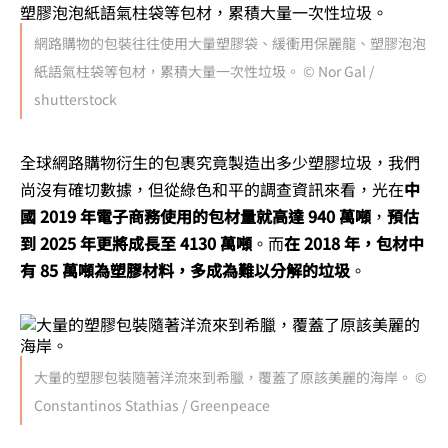
網路購物的包裝往往使用大量塑膠袋、緩衝用保麗龍、塑膠泡泡
紙語氣柱袋等包材，累積大量一次性垃圾。 © Nor Gal /
shutterstock
全球網路購物衍生的包裹究竟製造出多少塑膠垃圾，我們
尚沒有確切數據，但從綠色和平的調查資訊來看，光在
中
國 2019 年電子商務使用的包材量就高達 940 萬噸
，
預估
到 2025 年更將成長至 4130 萬噸
。而
在 2018 年，包材中
有 85 萬噸為塑膠材料，多成為難以分解的垃圾
。
大量的塑膠包裝隨著洋流來到希臘，覆蓋了原該美麗的海岸。 ©
Constantinos Stathias / Greenpeace