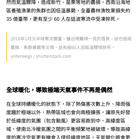
然而氣溫驟降，造成新竹、苗栗等地的農損，西南沿海地
區養殖漁業的魚群也因低溫暴斃，全臺農林漁牧業損失約
35 億臺幣，更有至少 60 人在這波寒流中受凍猝死。
2016年1月北半球寒流襲臺，雖出現難得一見的雪景，卻也造成
農損、魚群暴斃等災情，並有逾60人因氣溫驟降猝死。
unterwegs / shutterstock.com
全球暖化，導致極端天氣事件不再是偶然
在全球持續暖化的狀態下，除了熱傷害次數上升、降雨強
度趨於極端以外，熱帶區域也會向兩極擴張，讓原先好發
於低緯度的氣團（包含颱風）更容易跑到中、高緯度區
域，使南北冷暖氣團之間的平衡頻繁地被破壞，導致高緯
度的寒冷空氣更有機會入侵低緯度地區，天氣變化將會更