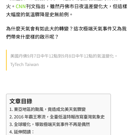
火。
CNN
刊文指出，雖然丹佛市日夜溫差變化大，但這樣
大幅度的氣溫驟降是史無前例。
為什麼天氣會有如此大的轉變？這次極端天氣事件又為我
們帶來什麼樣的啟示呢？
美國丹佛9月7日中午12點到9月8日中午12點的氣溫變化。
TyTech Taiwan
文章目錄
東亞地區的颱風，竟造成北美天氣驟變
2016 年霸王寒流，全臺低溫特報改寫臺灣氣象史
全球暖化，導致極端天氣事件不再是偶然
延伸閱讀：