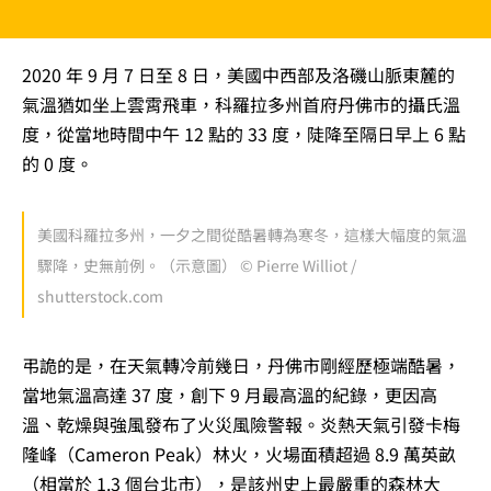
2020 年 9 月 7 日至 8 日，美國中西部及洛磯山脈東麓的
氣溫猶如坐上雲霄飛車，科羅拉多州首府丹佛市的攝氏溫
度，從當地時間中午 12 點的 33 度，陡降至隔日早上 6 點
的 0 度。
美國科羅拉多州，一夕之間從酷暑轉為寒冬，這樣大幅度的氣溫
驟降，史無前例。（示意圖） © Pierre Williot /
shutterstock.com
弔詭的是，在天氣轉冷前幾日，丹佛市剛經歷極端酷暑，
當地氣溫高達 37 度，創下 9 月最高溫的紀錄，更因高
溫、乾燥與強風發布了火災風險警報。炎熱天氣引發卡梅
隆峰（Cameron Peak）林火，火場面積超過 8.9 萬英畝
（相當於 1.3 個台北市），是該州史上最嚴重的森林大